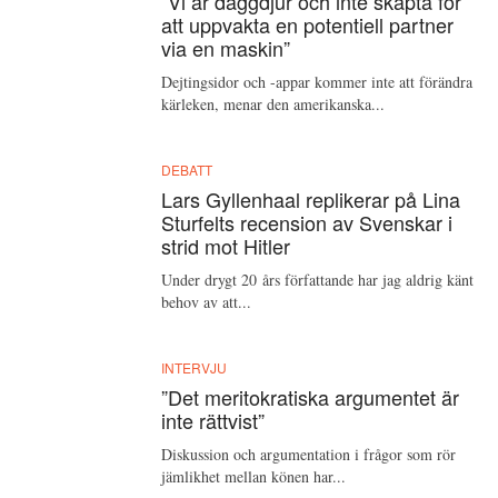
”Vi är däggdjur och inte skapta för
att uppvakta en potentiell partner
via en maskin”
Dejtingsidor och -appar kommer inte att förändra
kärleken, menar den amerikanska...
DEBATT
Lars Gyllenhaal replikerar på Lina
Sturfelts recension av Svenskar i
strid mot Hitler
Under drygt 20 års författande har jag aldrig känt
behov av att...
INTERVJU
”Det meritokratiska argumentet är
inte rättvist”
Diskussion och argumentation i frågor som rör
jämlikhet mellan könen har...