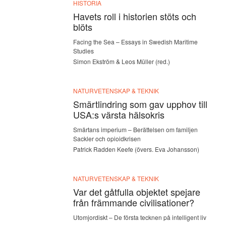
HISTORIA
Havets roll i historien stöts och
blöts
Facing the Sea – Essays in Swedish Maritime
Studies
Simon Ekström & Leos Müller (red.)
NATURVETENSKAP & TEKNIK
Smärtlindring som gav upphov till
USA:s värsta hälsokris
Smärtans imperium – Berättelsen om familjen
Sackler och opioidkrisen
Patrick Radden Keefe (övers. Eva Johansson)
NATURVETENSKAP & TEKNIK
Var det gåtfulla objektet spejare
från främmande civilisationer?
Utomjordiskt – De första tecknen på intelligent liv