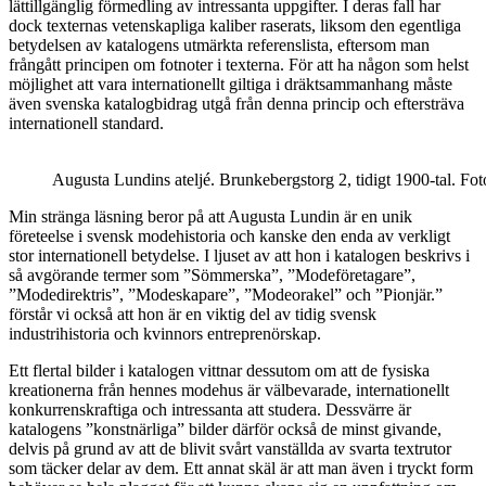
lättillgänglig förmedling av intressanta uppgifter. I deras fall har
dock texternas vetenskapliga kaliber raserats, liksom den egentliga
betydelsen av katalogens utmärkta referenslista, eftersom man
frångått principen om fotnoter i texterna. För att ha någon som helst
möjlighet att vara internationellt giltiga i dräktsammanhang måste
även svenska katalogbidrag utgå från denna princip och eftersträva
internationell standard.
Augusta Lundins ateljé. Brunkebergstorg 2, tidigt 1900-tal. F
Min stränga läsning
beror på att Augusta Lundin är en unik
företeelse i svensk modehistoria och kanske den enda av verkligt
stor internationell betydelse. I ljuset av att hon i katalogen beskrivs i
så avgörande termer som ”Sömmerska”, ”Modeföretagare”,
”Modedirektris”, ”Modeskapare”, ”Modeorakel” och ”Pionjär.”
förstår vi också att hon är en viktig del av tidig svensk
industrihistoria och kvinnors entreprenörskap.
Ett flertal bilder i katalogen vittnar dessutom om att de fysiska
kreationerna från hennes modehus är välbevarade, internationellt
konkurrenskraftiga och intressanta att studera. Dessvärre är
katalogens ”konstnärliga” bilder därför också de minst givande,
delvis på grund av att de blivit svårt vanställda av svarta textrutor
som täcker delar av dem. Ett annat skäl är att man även i tryckt form