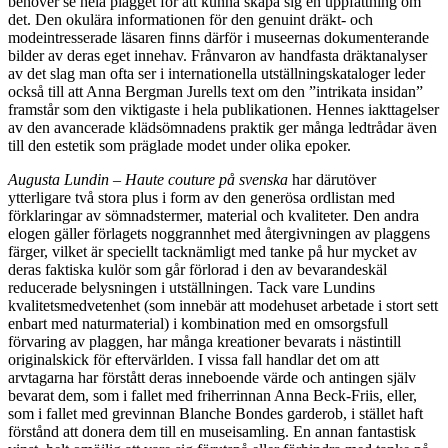
behöver se hela plagget för att kunna skapa sig en uppfattning om
det. Den okulära informationen för den genuint dräkt- och
modeintresserade läsaren finns därför i museernas dokumenterande
bilder av deras eget innehav. Frånvaron av handfasta dräktanalyser
av det slag man ofta ser i internationella utställningskataloger leder
också till att Anna Bergman Jurells text om den ”intrikata insidan”
framstår som den viktigaste i hela publikationen. Hennes iakttagelser
av den avancerade klädsömnadens praktik ger många ledtrådar även
till den estetik som präglade modet under olika epoker.
Augusta Lundin – Haute couture
på svenska
har därutöver
ytterligare två stora plus i form av den generösa ordlistan med
förklaringar av sömnadstermer, material och kvaliteter. Den andra
elogen gäller förlagets noggrannhet med återgivningen av plaggens
färger, vilket är speciellt tacknämligt med tanke på hur mycket av
deras faktiska kulör som går förlorad i den av bevarandeskäl
reducerade belysningen i utställningen. Tack vare Lundins
kvalitetsmedvetenhet (som innebär att modehuset arbetade i stort sett
enbart med naturmaterial) i kombination med en omsorgsfull
förvaring av plaggen, har många kreationer bevarats i nästintill
originalskick för eftervärlden. I vissa fall handlar det om att
arvtagarna har förstått deras inneboende värde och antingen själv
bevarat dem, som i fallet med friherrinnan Anna Beck-Friis, eller,
som i fallet med grevinnan Blanche Bondes garderob, i stället haft
förstånd att donera dem till en museisamling. En annan fantastisk