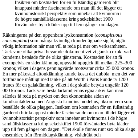
Insikten om kostnaden för en fullständig garderob blir
knappast mindre fascinerande om man till det lägger ett
kvinnohistoriskt perspektiv som innebar att kvinnorna i
de högre samhällsklasserna kring sekelskiftet 1900
förväntades byta kläder upp till fem gånger om dagen.
Räkningarna på den uppenbara lyxkonsumtion (
cconspicuous
consumption
) som många kvinnliga kunder ägnade sig åt, utgör
viktig information när man vill ta reda på mer om verksamheten.
Tack vare olika privat bevarade dokument vet vi ganska exakt vad
kunderna betalade för de olika tjänsterna. Kostnaden för att få
exempelvis en sidenklänning uppsydd uppgick till mellan 225–300
kronor, vilket i dagens penningvärde motsvarar cirka 25 000 kronor.
En mer påkostad aftonklänning kunde kosta det dubbla, men det var
fortfarande måttligt med tanke på att Worth i Paris kunde ta 1200
francs för en galaklänning, vilket i dag skulle betyda ungefär 120
000 kronor. Tack vare beställarfamiljernas egna arkiv kan man
således få reda på mycket om den ekonomiska sidan av
kundkontakterna med Augusta Lundins modehus, liksom vem som
beställde de olika plaggen. Insikten om kostnaden för en fullständig
garderob blir knappast mindre fascinerande om man till det lägger ett
kvinnohistoriskt perspektiv som innebar att kvinnorna i de högre
samhällsklasserna kring sekelskiftet 1900 förväntades byta kläder
upp till fem gånger om dagen. ”Det skulle finnas runt sex olika slags
ensembler, från förmiddagsklänning, visitdräkt och