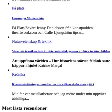
På plats
Ensam på Montecristo
På Plats/Sevärt Jenny Danielsson från konstpodden
theartword.com och Calle Ljungström tipsar...
Naturvetenskap & teknik
Visar att tekniken inte är deterministisk genom att föra in kön i bilden
Att uppfinna världen – Hur historiens största feltänk satte
käppar i hjulet
Katrine Marçal
Krönika
Klassmotsättningar handlar nu om vilken skola man gått i
Min far var metallarbetare och jag mötte under min uppväxt
åtskilliga...
Mest lästa recensioner