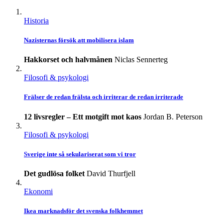
Historia
Nazisternas försök att mobilisera islam
Hakkorset och halvmånen
Niclas Sennerteg
Filosofi & psykologi
Frälser de redan frälsta och irriterar de redan irriterade
12 livsregler – Ett motgift mot kaos
Jordan B. Peterson
Filosofi & psykologi
Sverige inte så sekulariserat som vi tror
Det gudlösa folket
David Thurfjell
Ekonomi
Ikea marknadsför det svenska folkhemmet