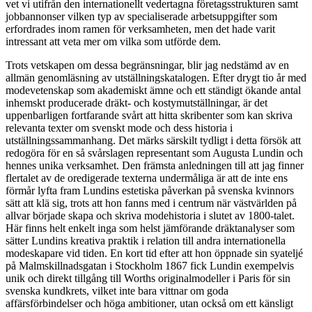
vet vi utifrån den internationellt vedertagna företagsstrukturen samt
jobbannonser vilken typ av specialiserade arbetsuppgifter som
erfordrades inom ramen för verksamheten, men det hade varit
intressant att veta mer om vilka som utförde dem.
Trots vetskapen om dessa begränsningar, blir jag nedstämd av en
allmän genomläsning av utställningskatalogen. Efter drygt tio år med
modevetenskap som akademiskt ämne och ett ständigt ökande antal
inhemskt producerade dräkt- och kostymutställningar, är det
uppenbarligen fortfarande svårt att hitta skribenter som kan skriva
relevanta texter om svenskt mode och dess historia i
utställningssammanhang. Det märks särskilt tydligt i detta försök att
redogöra för en så svårslagen representant som Augusta Lundin och
hennes unika verksamhet. Den främsta anledningen till att jag finner
flertalet av de oredigerade texterna undermåliga är att de inte ens
förmår lyfta fram Lundins estetiska påverkan på svenska kvinnors
sätt att klä sig, trots att hon fanns med i centrum när västvärlden på
allvar började skapa och skriva modehistoria i slutet av 1800-talet.
Här finns helt enkelt inga som helst jämförande dräktanalyser som
sätter Lundins kreativa praktik i relation till andra internationella
modeskapare vid tiden. En kort tid efter att hon öppnade sin syateljé
på Malmskillnadsgatan i Stockholm 1867 fick Lundin exempelvis
unik och direkt tillgång till Worths originalmodeller i Paris för sin
svenska kundkrets, vilket inte bara vittnar om goda
affärsförbindelser och höga ambitioner, utan också om ett känsligt