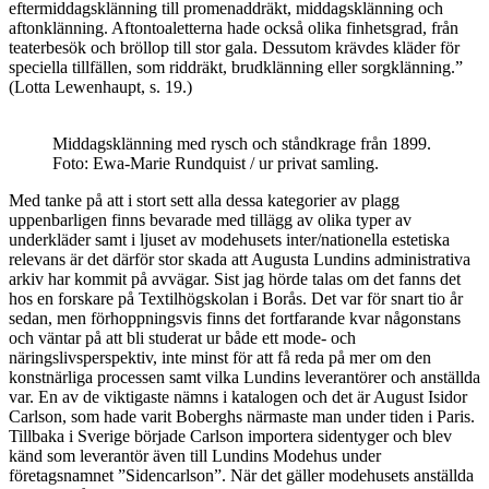
eftermiddagsklänning till promenaddräkt, middagsklänning och
aftonklänning. Aftontoaletterna hade också olika finhetsgrad, från
teaterbesök och bröllop till stor gala. Dessutom krävdes kläder för
speciella tillfällen, som riddräkt, brudklänning eller sorgklänning.”
(Lotta Lewenhaupt, s. 19.)
Middagsklänning med rysch och ståndkrage från 1899.
Foto: Ewa-Marie Rundquist / ur privat samling.
Med tanke på
att i stort sett alla dessa kategorier av plagg
uppenbarligen finns bevarade med tillägg av olika typer av
underkläder samt i ljuset av modehusets inter/nationella estetiska
relevans är det därför stor skada att Augusta Lundins administrativa
arkiv har kommit på avvägar. Sist jag hörde talas om det fanns det
hos en forskare på Textilhögskolan i Borås. Det var för snart tio år
sedan, men förhoppningsvis finns det fortfarande kvar någonstans
och väntar på att bli studerat ur både ett mode- och
näringslivsperspektiv, inte minst för att få reda på mer om den
konstnärliga processen samt vilka Lundins leverantörer och anställda
var. En av de viktigaste nämns i katalogen och det är August Isidor
Carlson, som hade varit Boberghs närmaste man under tiden i Paris.
Tillbaka i Sverige började Carlson importera sidentyger och blev
känd som leverantör även till Lundins Modehus under
företagsnamnet ”Sidencarlson”. När det gäller modehusets anställda