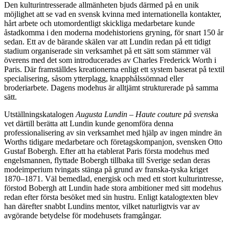
Den kulturintresserade allmänheten bjuds därmed på en unik
möjlighet att se vad en svensk kvinna med internationella kontakter,
hårt arbete och utomordentligt skickliga medarbetare kunde
åstadkomma i den moderna modehistoriens gryning, för snart 150 år
sedan. Ett av de bärande skälen var att Lundin redan på ett tidigt
stadium organiserade sin verksamhet på ett sätt som stämmer väl
överens med det som introducerades av Charles Frederick Worth i
Paris. Där framställdes kreationerna enligt ett system baserat på textil
specialisering, såsom ytterplagg, knapphålssömnad eller
broderiarbete. Dagens modehus är alltjämt strukturerade på samma
sätt.
Utställningskatalogen
Augusta Lundin – Haute couture på svensk
a
vet därtill berätta att Lundin kunde genomföra denna
professionalisering av sin verksamhet med hjälp av ingen mindre än
Worths tidigare medarbetare och företagskompanjon, svensken Otto
Gustaf Bobergh. Efter att ha etablerat Paris första modehus med
engelsmannen, flyttade Bobergh tillbaka till Sverige sedan deras
modeimperium tvingats stänga på grund av franska-tyska kriget
1870–1871. Väl bemedlad, energisk och med ett stort kulturintresse,
förstod Bobergh att Lundin hade stora ambitioner med sitt modehus
redan efter första besöket med sin hustru. Enligt katalogtexten blev
han därefter snabbt Lundins mentor, vilket naturligtvis var av
avgörande betydelse för modehusets framgångar.