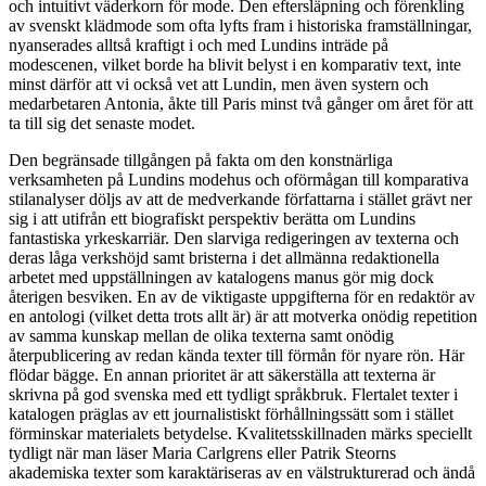
och intuitivt väderkorn för mode. Den eftersläpning och förenkling
av svenskt klädmode som ofta lyfts fram i historiska framställningar,
nyanserades alltså kraftigt i och med Lundins inträde på
modescenen, vilket borde ha blivit belyst i en komparativ text, inte
minst därför att vi också vet att Lundin, men även systern och
medarbetaren Antonia, åkte till Paris minst två gånger om året för att
ta till sig det senaste modet.
Den begränsade tillgången på fakta om den konstnärliga
verksamheten på Lundins modehus och oförmågan till komparativa
stilanalyser döljs av att de medverkande författarna i stället grävt ner
sig i att utifrån ett biografiskt perspektiv berätta om Lundins
fantastiska yrkeskarriär. Den slarviga redigeringen av texterna och
deras låga verkshöjd samt bristerna i det allmänna redaktionella
arbetet med uppställningen av katalogens manus gör mig dock
återigen besviken. En av de viktigaste uppgifterna för en redaktör av
en antologi (vilket detta trots allt är) är att motverka onödig repetition
av samma kunskap mellan de olika texterna samt onödig
återpublicering av redan kända texter till förmån för nyare rön. Här
flödar bägge. En annan prioritet är att säkerställa att texterna är
skrivna på god svenska med ett tydligt språkbruk. Flertalet texter i
katalogen präglas av ett journalistiskt förhållningssätt som i stället
förminskar materialets betydelse. Kvalitetsskillnaden märks speciellt
tydligt när man läser Maria Carlgrens eller Patrik Steorns
akademiska texter som karaktäriseras av en välstrukturerad och ändå