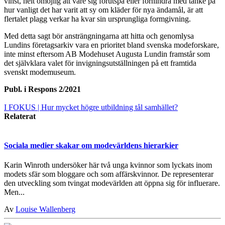
vinst, helt omöjlig att vare sig förutspå eller förhindra med tanke på
hur vanligt det har varit att sy om kläder för nya ändamål, är att
flertalet plagg verkar ha kvar sin ursprungliga formgivning.
Med detta sagt bör ansträngningarna att hitta och genomlysa
Lundins företagsarkiv vara en prioritet bland svenska modeforskare,
inte minst eftersom AB Modehuset Augusta Lundin framstår som
det självklara valet för invigningsutställningen på ett framtida
svenskt modemuseum.
Publ. i
Respons 2/2021
I FOKUS
| Hur mycket högre utbildning tål samhället?
Relaterat
Sociala medier skakar om modevärldens hierarkier
Karin Winroth undersöker här två unga kvinnor som lyckats inom
modets sfär som bloggare och som affärskvinnor. De representerar
den utveckling som tvingat modevärlden att öppna sig för influerare.
Men...
Av
Louise Wallenberg