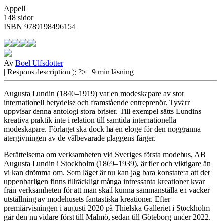
Appell
148 sidor
ISBN 9789198496154
Av
Boel Ulfsdotter
| Respons
description ); ?>
| 9 min läsning
Augusta Lundin (1840–1919) var en modeskapare av stor
internationell betydelse och framstående entreprenör. Tyvärr
uppvisar denna antologi stora brister. Till exempel sätts Lundins
kreativa praktik inte i relation till samtida internationella
modeskapare. Förlaget ska dock ha en eloge för den noggranna
återgivningen av de välbevarade plaggens färger.
Berättelserna om
verksamheten
vid Sveriges första modehus, AB
Augusta Lundin i Stockholm (1869–1939), är fler och viktigare än
vi kan drömma om. Som läget är nu kan jag bara konstatera att det
uppenbarligen finns tillräckligt många intressanta kreationer kvar
från verksamheten för att man skall kunna sammanställa en vacker
utställning av modehusets fantastiska kreationer. Efter
premiärvisningen i augusti 2020 på Thielska Galleriet i Stockholm
går den nu vidare först till Malmö, sedan till Göteborg under 2022.