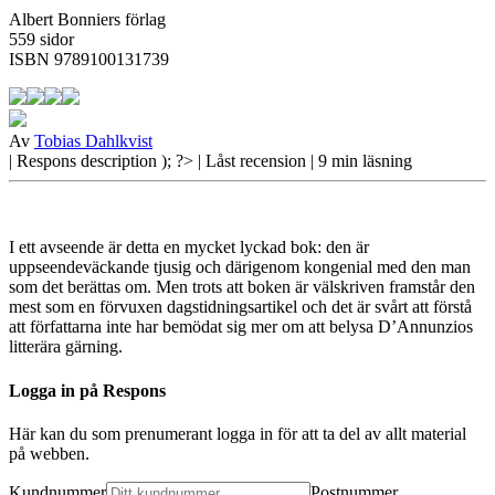
Albert Bonniers förlag
559 sidor
ISBN 9789100131739
Av
Tobias Dahlkvist
| Respons
description ); ?>
| Låst recension
| 9 min läsning
I ett avseende är detta en mycket lyckad bok: den är
uppseendeväckande tjusig och därigenom kongenial med den man
som det berättas om. Men trots att boken är välskriven framstår den
mest som en förvuxen dagstidningsartikel och det är svårt att förstå
att författarna inte har bemödat sig mer om att belysa D’Annunzios
litterära gärning.
Logga in på Respons
Här kan du som prenumerant logga in för att ta del av allt material
på webben.
Kundnummer
Postnummer