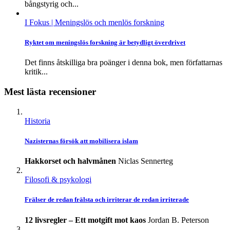
bångstyrig och...
I Fokus
| Meningslös och menlös forskning
Ryktet om meningslös forskning är betydligt överdrivet
Det finns åtskilliga bra poänger i denna bok, men författarnas
kritik...
Mest lästa recensioner
Historia
Nazisternas försök att mobilisera islam
Hakkorset och halvmånen
Niclas Sennerteg
Filosofi & psykologi
Frälser de redan frälsta och irriterar de redan irriterade
12 livsregler – Ett motgift mot kaos
Jordan B. Peterson