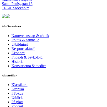
Sankt Paulsgatan 13
118 46 Stockholm
Alla Recensioner
Naturvetenskap & teknik
Politik & samhälle
Utbildning
Respons aktuell
Ekonomi
Filosofi & psykologi
Historia
Konstarterna & medier
Alla Artiklar
Klassikern
Krönika
I Fokus
Utblick
På plats
Podcast