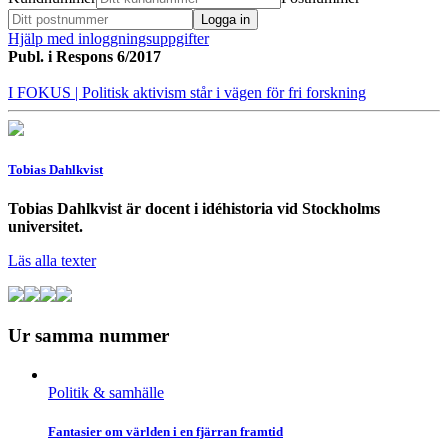
Hjälp med inloggningsuppgifter
Publ. i
Respons 6/2017
I FOKUS
| Politisk aktivism står i vägen för fri forskning
Tobias Dahlkvist
Tobias Dahlkvist är docent i idéhistoria vid Stockholms
universitet.
Läs alla texter
Ur samma nummer
Politik & samhälle
Fantasier om världen i en fjärran framtid