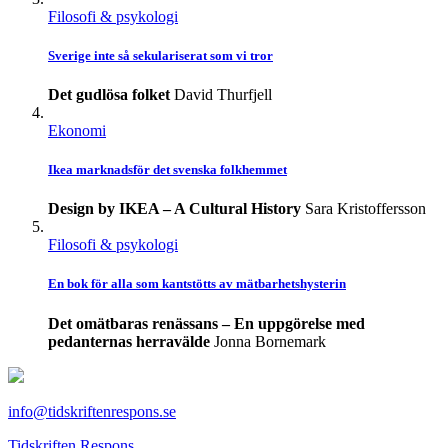
Filosofi & psykologi
Sverige inte så sekulariserat som vi tror
Det gudlösa folket
David Thurfjell
Ekonomi
Ikea marknadsför det svenska folkhemmet
Design by IKEA – A Cultural History
Sara Kristoffersson
Filosofi & psykologi
En bok för alla som kantstötts av mätbarhetshysterin
Det omätbaras renässans – En uppgörelse med
pedanternas herravälde
Jonna Bornemark
info@tidskriftenrespons.se
Tidskriften Respons