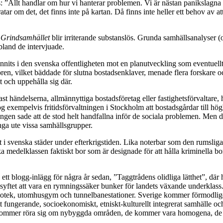
s: ”Allt handlar om hur vi hanterar problemen. Vi är nästan panikslagn
ar om det, det finns inte på kartan. Då finns inte heller ett behov av at
m
Grindsamhället
blir irriterande substanslös. Grunda samhällsanalyser 
 bland de intervjuade.
nits i den svenska offentligheten mot en planutveckling som eventue
ören, vilket bäddade för slutna bostadsenklaver, menade flera forskare oc
 och uppehålla sig där.
t händelserna, allmännyttiga bostadsföretag eller fastighetsförvaltare, ha
eslog exempelvis fritidsförvaltningen i Stockholm att bostadsgårdar till
ningen sade att de stod helt handfallna inför de sociala problemen. M
nga ute vissa samhällsgrupper.
i svenska städer under efterkrigstiden. Lika noterbar som den rumslig
 medelklassen faktiskt bor som är designade för att hålla kriminella bort
blogg-inlägg för några år sedan, ”Taggtrådens olidliga lätthet”, där h
yftet att vara en rymningssäker bunker för landets växande underklass. I
ek, utomhusgym och tunnelbanestationer. Sverige kommer förmodligen at
fungerande, socioekonomiskt, etniskt-kulturellt integrerat samhälle och i
a kommer röra sig om nybyggda områden, de kommer vara homogena, de k