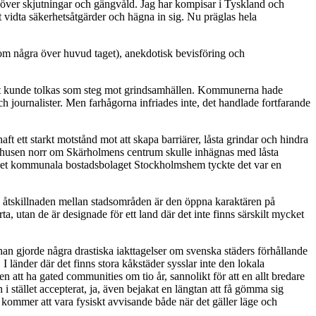
a över skjutningar och gängvåld. Jag har kompisar i Tyskland och
t vidta säkerhetsåtgärder och hägna in sig. Nu präglas hela
(om några över huvud taget), anekdotisk bevisföring och
llt kunde tolkas som steg mot grindsamhällen. Kommunerna hade
h journalister. Men farhågorna infriades inte, det handlade fortfarande
ft ett starkt motstånd mot att skapa barriärer, låsta grindar och hindra
 höghusen norr om Skärholmens centrum skulle inhägnas med låsta
en det kommunala bostadsbolaget Stockholmshem tyckte det var en
a åtskillnaden mellan stadsområden är den öppna karaktären på
a, utan de är designade för ett land där det inte finns särskilt mycket
an gjorde några drastiska iakttagelser om svenska städers förhållande
 länder där det finns stora kåkstäder sysslar inte den lokala
t ha gated communities om tio år, sannolikt för att en allt bredare
 stället accepterat, ja, även bejakat en längtan att få gömma sig
ommer att vara fysiskt avvisande både när det gäller läge och