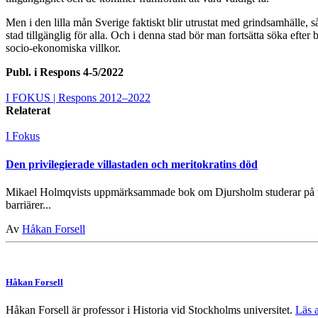
Men i den
lilla mån Sverige faktiskt blir utrustat med grindsamhälle, 
stad tillgänglig för alla. Och i denna stad bör man fortsätta söka eft
socio-ekonomiska villkor.
Publ. i
Respons 4-5/2022
I FOKUS
| Respons 2012–2022
Relaterat
I Fokus
Den privilegierade villastaden och meritokratins död
Mikael Holmqvists uppmärksammade bok om Djursholm studerar på vilk
barriärer...
Av
Håkan Forsell
Håkan Forsell
Håkan Forsell är professor i Historia vid Stockholms universitet.
Läs a