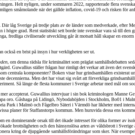
ningen. Helt nyligen, under sommaren 2022, rapporterade flera svenska 
ligen småmolande när det gällde inflation, covid-19 och risken för anfal
d. Där låg Sverige på tredje plats av de länder som medverkade, efter 
i högre grad. Rent statistiskt sett borde inte svenskar vara så till den 
ga, fredliga civiliserade utveckling går åt motsatt håll skapar en enor
 också en brist på insyn i hur verkligheten ser ut.
aden
, om denna rädsla för kriminalitet som präglat samhällsdebatten se
rd. Guwallius ställer frågan hur rimligt det verkar att även det svensk
m centrala komponenter? Boken visar hur grindsamhällen existerat unde
aste decennierna. Men det har visat sig svårt att förverkliga grindsamhä
periment. Så länge de flesta kommuner i Sverige arbetar med mål om soc
 mer accepterat. Guwallius intervjuar i sin bok kriminologen Manne Ger
 skapa oro. Gåshaga på Lidingö, Nybodahöjden i Stockholm, Bo01 i Malmö, 
oria Park i Malmö och Fågelbro Säteri i Värmdö har likheter med interna
h vissa planer för Staffanstorps kommun. Men huruvida dessa ens kommer 
om en dominerande orsak till det ökade intresset för olika former av iso
 ökade brottsligheten och den hänsynslösa arten av våldsbrott i Sverige
onera kring de djupgående samhällsförändringar som sker. När exempelvi