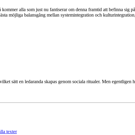
så kommer alla som just nu fantiserar om denna framtid att befinna sig på
er bästa möjliga balansgång mellan systemintegration och kulturintegrati
et sätt en ledaranda skapas genom sociala ritualer. Men egentligen h
lla texter