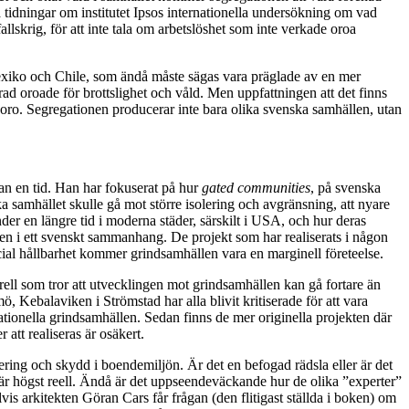
tidningar om institutet Ipsos internationella undersökning om vad
lskrig, för att inte tala om arbetslöshet som inte verkade oroa
Mexiko och Chile, som ändå måste sägas vara präglade av en mer
grad oroade för brottslighet och våld. Men uppfattningen att det finns
m oro. Segregationen producerar inte bara olika svenska samhällen, utan
dan en tid. Han har fokuserat på hur
gated communities
, på svenska
a samhället skulle gå mot större isolering och avgränsning, att nyare
r en längre tid i moderna städer, särskilt i USA, och hur deras
llen i ett svenskt sammanhang. De projekt som har realiserats i någon
ial hållbarhet kommer grindsamhällen vara en marginell företeelse.
ell som tror att utvecklingen mot grindsamhällen kan gå fortare än
Kebalaviken i Strömstad har alla blivit kritiserade för att vara
tionella grindsamhällen. Sedan finns de mer originella projekten där
att realiseras är osäkert.
lering och skydd i boendemiljön. Är det en befogad rädsla eller är det
 är högst reell. Ändå är det uppseendeväckande hur de olika ”experter”
s arkitekten Göran Cars får frågan (den flitigast ställda i boken) om