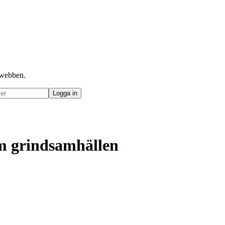
å webben.
om grindsamhällen