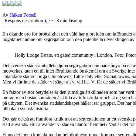
Av
Håkan Forsell
| Respons
description ); ?>
| 8 min läsning
En ökande oro för brottslighet och våld har gjort idén om införandet a
högaktuellt ämne om segregation och den potentiella utvecklingen av 
Holly Lodge Estate, ett gated community i London. Foto: Foto
Det svenska stadssamhällets
djupa segregation hamnade ånyo på ett av
motverkas, utan ett till intet förpliktande önskemål om att Sverige i
”blandade städer”, inga Chinatowns, Little Italy eller Somalitowns. S
Men vi får inte de städer vi säger att vi vill ha. Vi får de städer vi f
En faktor av stor betydelse är den rumsliga åtskillnaden som har varit t
murar, men bostadsområden åtskilda av infrastruktur och skog som har pla
på utbyten. Det svenska stadslandskapet håller isär grupper. Det har 
tillbaka i svensk historia.
Det går också att framföra kritik mot att segregationen ur ett svenskt 
stad används. Hur använder vi staden utanför hemmet? Vad är det för 
Finns det ingen kontakt mellan befolkningsgrupper kommer segregation