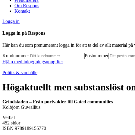
Prenumerera
Om Respons
Kontakt
Logga in
Logga in på Respons
Här kan du som prenumerant logga in för att ta del av allt material p
Kundnummer
Postnummer
Hjälp med inloggningsuppgifter
Politik & samhälle
Högaktuellt men substanslöst 
Grindstaden – Från portvakter till Gated communities
Kolbjörn Guwallius
Verbal
452 sidor
ISBN 9789189155770