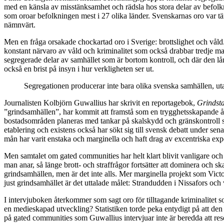
med en känsla av misstänksamhet och rädsla hos stora delar av befolk
som oroar befolkningen mest i 27 olika länder. Svenskarnas oro var täm
nämnvärt.
Men en fråga orsakade chockartad oro i Sverige: brottslighet och vål
konstant närvaro av våld och kriminalitet som också drabbar tredje man 
segregerade delar av samhället som är bortom kontroll, och där den lån
också en brist på insyn i hur verkligheten ser ut.
Segregationen producerar inte bara olika svenska samhällen, utan
Journalisten
Kolbjörn Guwallius
har skrivit en reportagebok,
Grindst
”grindsamhällen”, har kommit att framstå som en trygghetsskapande åtgä
bostadsområden planeras med tankar på skalskydd och gränskontroll so
etablering och existens också har sökt sig till svensk debatt under sen
mån har varit enstaka och marginella och haft drag av excentriska ex
Men samtalet om gated communities har helt klart blivit vanligare och
man anar, så länge brott- och straffrågor fortsätter att dominera och
grindsamhällen, men är det inte alls. Mer marginella projekt som Vict
just grindsamhället är det uttalade målet: Strandudden i Nissafors oc
I intervjuboken återkommer som sagt oro för tilltagande kriminalitet s
en medieskapad utveckling? Statistiken torde peka entydigt på att den
på gated communities som Guwallius intervjuar inte är beredda att res