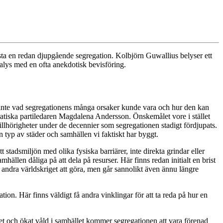
fästa en redan djupgående segregation. Kolbjörn Guwallius belyser ett
analys med en ofta anekdotisk bevisföring.
d inte vad segregationens många orsaker kunde vara och hur den kan
ratiska partiledaren Magdalena Andersson. Önskemålet vore i stället
llhörigheter under de decennier som segregationen stadigt fördjupats.
en typ av städer och samhällen vi faktiskt har byggt.
 stadsmiljön med olika fysiska barriärer, inte direkta grindar eller
hällen dåliga på att dela på resurser. Här finns redan initialt en brist
 andra världskriget att göra, men går sannolikt även ännu längre
ion. Här finns väldigt få andra vinklingar för att ta reda på hur en
t och ökat våld i samhället kommer segregationen att vara förenad