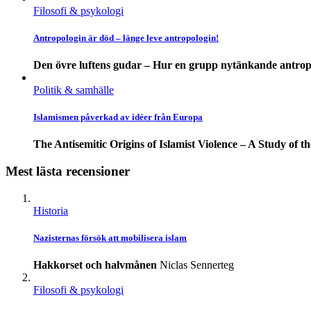
Filosofi & psykologi
Antropologin är död – länge leve antropologin!
Den övre luftens gudar – Hur en grupp nytänkande antrop
Politik & samhälle
Islamismen påverkad av idéer från Europa
The Antisemitic Origins of Islamist Violence – A Study of 
Mest lästa recensioner
Historia
Nazisternas försök att mobilisera islam
Hakkorset och halvmånen
Niclas Sennerteg
Filosofi & psykologi