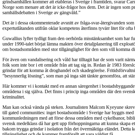
grindsamhällen kommer att etableras i Sverige i framtiden, svarar Car
Norge som menare att det är icke-frågor hos dem. Det är ingen som prat
samhällsdebatten i Sverige av gängvåld.”
Det är i dessa okommenterade avsnitt av fråga-svar-återgivanden so
expertutlåtanden utifrån oklar kompetens återfinns tyvärr litet för ofta
Guwallius lyfter tydligt
fram den oerhörda misstänksamhet som har fun
under 1990-talet börjat lämna makten över detaljplanering till exploat
om bostadsområden med stor tillgänglighet för den som vill komma dit
För även om vandalisering och våld har tilltagit har de som varit närmas
folk som inte bor i ett område från att tag sig in. Redan år 1983 för
grindar för att komma åt droghandel och skadegörelse. Fritidsförvalt
”besynnerlig lösning”, som man på inga sätt tänkte genomföra, att stä
Här kommer vi i kontakt med en annan säregenhet i bostadsbyggandet 
områdena i sig själva. Det finns i princip inga områden där den svenska
kriminalitet.
Man kan också vända på steken. Journalisten Malcom Kyeyune skrev ett 
till gated communities: inget bostadsområde i Sverige har byggts med s
kommunledningen med att förse dessa områden med cykelbanor, bibliot
svensk medelklass då har gett upp förhoppningarna att kunna skapa ett 
bakom trygga grindar i isolation från det övermäktiga eländet. Dett
tillgänglighet och de kommer framförallt att vara väldigt få.