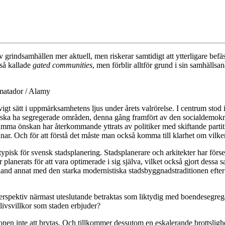
v grindsamhällen mer aktuell, men riskerar samtidigt att ytterligare be
så kallade
gated communities
, men förblir alltför grund i sin samhälls
matador / Alamy
igt sätt i uppmärksamhetens ljus under årets valrörelse. I centrum sto
nte ska ha segregerade områden, denna gång framfört av den socialdemok
amma önskan har återkommande yttrats av politiker med skiftande partiti
örtjänar. Och för att förstå det måste man också komma till klarhet om vilk
ypisk för svensk stadsplanering. Stadsplanerare och arkitekter har försett
nerats för att vara optimerade i sig själva, vilket också gjort dessa sam
bland annat med den starka modernistiska stadsbyggnadstraditionen efter
perspektiv närmast uteslutande betraktas som liktydig med boendesegregat
livsvillkor som staden erbjuder?
en inte att brytas. Och tillkommer dessutom en eskalerande brottslighe