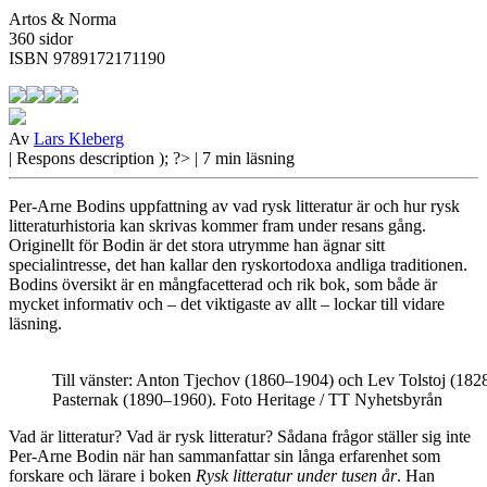
Artos & Norma
360 sidor
ISBN 9789172171190
Av
Lars Kleberg
| Respons
description ); ?>
| 7 min läsning
Per-Arne Bodins uppfattning av vad rysk litteratur är och hur rysk
litteraturhistoria kan skrivas kommer fram under resans gång.
Originellt för Bodin är det stora utrymme han ägnar sitt
specialintresse, det han kallar den ryskortodoxa andliga traditionen.
Bodins översikt är en mångfacetterad och rik bok, som både är
mycket informativ och – det viktigaste av allt – lockar till vidare
läsning.
Till vänster: Anton Tjechov (1860–1904) och Lev Tolstoj (1828
Pasternak (1890–1960). Foto Heritage / TT Nyhetsbyrån
Vad är litteratur?
Vad är rysk litteratur? Sådana frågor ställer sig inte
Per-Arne Bodin när han sammanfattar sin långa erfarenhet som
forskare och lärare i boken
Rysk litteratur under tusen år
. Han