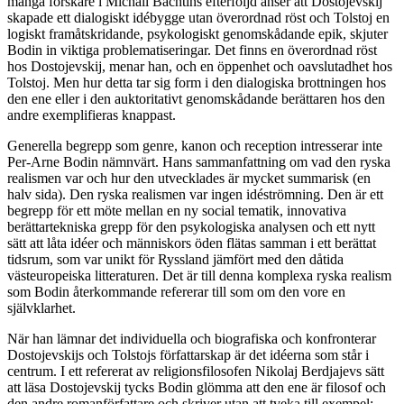
många forskare i Michail Bachtins efterföljd anser att Dostojevskij
skapade ett dialogiskt idébygge utan överordnad röst och Tolstoj en
logiskt framåtskridande, psykologiskt genomskådande epik, skjuter
Bodin in viktiga problematiseringar. Det finns en överordnad röst
hos Dostojevskij, menar han, och en öppenhet och oavslutadhet hos
Tolstoj. Men hur detta tar sig form i den dialogiska brottningen hos
den ene eller i den auktoritativt genomskådande berättaren hos den
andre exemplifieras knappast.
Generella begrepp som genre, kanon och reception intresserar inte
Per-Arne Bodin nämnvärt. Hans sammanfattning om vad den ryska
realismen var och hur den utvecklades är mycket summarisk (en
halv sida). Den ryska realismen var ingen idéströmning. Den är ett
begrepp för ett möte mellan en ny social tematik, innovativa
berättartekniska grepp för den psykologiska analysen och ett nytt
sätt att låta idéer och människors öden flätas samman i ett berättat
tidsrum, som var unikt för Ryssland jämfört med den dåtida
västeuropeiska litteraturen. Det är till denna komplexa ryska realism
som Bodin återkommande refererar till som om den vore en
självklarhet.
När han lämnar det individuella och biografiska och konfronterar
Dostojevskijs och Tolstojs författarskap är det idéerna som står i
centrum. I ett refererat av religionsfilosofen Nikolaj Berdjajevs sätt
att läsa Dostojevskij tycks Bodin glömma att den ene är filosof och
den andre romanförfattare och skriver utan att tveka till exempel: