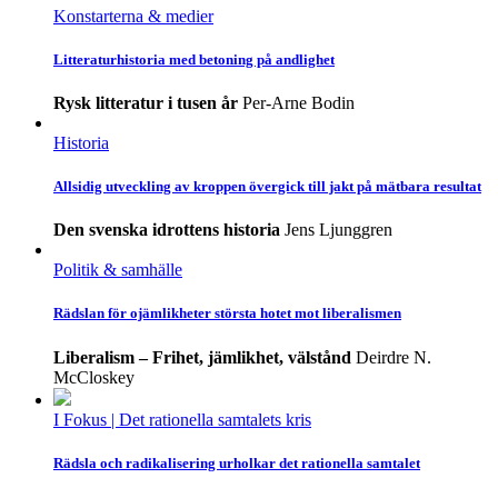
Konstarterna & medier
Litteraturhistoria med betoning på andlighet
Rysk litteratur i tusen år
Per-Arne Bodin
Historia
Allsidig utveckling av kroppen övergick till jakt på mätbara resultat
Den svenska idrottens historia
Jens Ljunggren
Politik & samhälle
Rädslan för ojämlikheter största hotet mot liberalismen
Liberalism – Frihet, jämlikhet, välstånd
Deirdre N.
McCloskey
I Fokus
| Det rationella samtalets kris
Rädsla och radikalisering urholkar det rationella samtalet