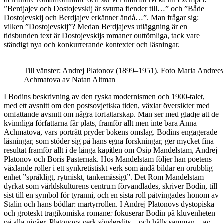
”Berdjajev och Dostojevskij är svurna fiender till…” och ”Både
Dostojevskij och Berdjajev erkänner ändå…”. Man frågar sig:
vilken ”Dostojevskij”? Medan Berdjajevs utläggning är en
tidsbunden text är Dostojevskijs romaner outtömliga, tack vare
ständigt nya och konkurrerande kontexter och läsningar.
Till vänster: Andrej Platonov (1899–1951). Foto Maria Andreevn
Achmatova av Natan Altman
I Bodins beskrivning
av den ryska modernismen och 1900-talet,
med ett avsnitt om den postsovjetiska tiden, växlar översikter med
omfattande avsnitt om några författarskap. Man ser med glädje att de
kvinnliga författarna får plats, framför allt men inte bara Anna
Achmatova, vars porträtt pryder bokens omslag. Bodins engagerade
läsningar, som stöder sig på hans egna forskningar, ger mycket fina
resultat framför allt i de långa kapitlen om Osip Mandelstam, Andrej
Platonov och Boris Pasternak. Hos Mandelstam följer han poetens
växlande roller i ett synkretistiskt verk som ändå bildar en orubblig
enhet ”språkligt, rytmiskt, tankemässigt”. Det Rom Mandelstam
dyrkat som världskulturens centrum förvandlades, skriver Bodin, till
sist till en symbol för tyranni, och en sista roll påtvingades honom av
Stalin och hans bödlar: martyrrollen. I Andrej Platonovs dystopiska
och groteskt tragikomiska romaner fokuserar Bodin på kluvenheten
på alla nivåer. Platonovs verk sönderslits – och hålls samman – av