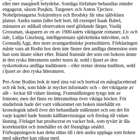
eller mer marginell betydelse. Somliga författare behandlas mindre
engagerat, såsom Pusjkin, Turgenev och Anton Tjechov.
Nobelpristagarna Solzjenitsyn och Brodsky får sina självklara
platser. Andra namn faller helt bort, till exempel Isaak Babel,
mästaren av stålkall observation med glödande färger, Vasilij
Grossman, skaparen av en av 1900-talets viktigaste romaner,
Liv och
öde,
Lidija Ginzburg, intelligentsians självkritiska tidsvittne, och
Gennadij Ajgi, den store avantgardistiske poetsolitären. Förklaringen
måste vara att Bodin hos dem inte finner den andliga dimension som
han som läsare söker efter. Ibland framstår det som om bokens ämne
är den ryska litteraturen under tusen år, sedd i ljuset av den
ryskortodoxa andliga traditionen – eller rentav denna tradition, sedd
i ljuset av den ryska litteraturen.
Per-Arne Bodins bok
är med sina val och bortval en mångfacetterad
och rik bok, som både är mycket informativ och – det viktigaste av
allt – lockar till vidare läsning. Framställningen tyngs inte av
fotnoter, men det finns en litteraturlista över viktiga böcker. För
studiebruk hade det varit välkommet om boken innehållit en
kronologisk tabell över det behandlade millenniet och om det för
varje kapitel hade funnits källhänvisningar och förslag till vidare
läsning. Förlaget har producerat en vacker bok, som tyvärr är illa
korrekturläst och innehåller en del förargliga småfel.
Förhoppningsvis kan detta rättas till i den andra upplaga som boken
med säkerhet kan räkna med.