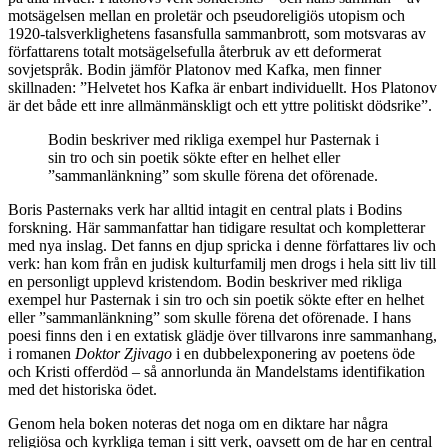
motsägelsen mellan en proletär och pseudoreligiös utopism och
1920-talsverklighetens fasansfulla sammanbrott, som motsvaras av
författarens totalt motsägelsefulla återbruk av ett deformerat
sovjetspråk. Bodin jämför Platonov med Kafka, men finner
skillnaden: ”Helvetet hos Kafka är enbart individuellt. Hos Platonov
är det både ett inre allmänmänskligt och ett yttre politiskt dödsrike”.
Bodin beskriver med rikliga exempel hur Pasternak i
sin tro och sin poetik sökte efter en helhet eller
”sammanlänkning” som skulle förena det oförenade.
Boris Pasternaks verk har alltid intagit en central plats i Bodins
forskning. Här sammanfattar han tidigare resultat och kompletterar
med nya inslag. Det fanns en djup spricka i denne författares liv och
verk: han kom från en judisk kulturfamilj men drogs i hela sitt liv till
en personligt upplevd kristendom. Bodin beskriver med rikliga
exempel hur Pasternak i sin tro och sin poetik sökte efter en helhet
eller ”sammanlänkning” som skulle förena det oförenade. I hans
poesi finns den i en extatisk glädje över tillvarons inre sammanhang,
i romanen
Doktor Zjivago
i en dubbelexponering av poetens öde
och Kristi offerdöd – så annorlunda än Mandelstams identifikation
med det historiska ödet.
Genom hela boken noteras det noga om en diktare har några
religiösa och kyrkliga teman i sitt verk, oavsett om de har en central