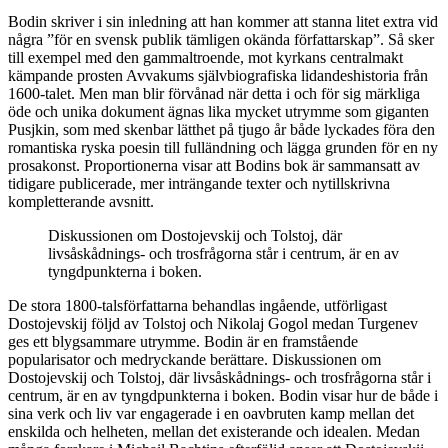
Bodin skriver i sin inledning att han kommer att stanna litet extra vid
några ”för en svensk publik tämligen okända författarskap”. Så sker
till exempel med den gammaltroende, mot kyrkans centralmakt
kämpande prosten Avvakums självbiografiska lidandeshistoria från
1600-talet. Men man blir förvånad när detta i och för sig märkliga
öde och unika dokument ägnas lika mycket utrymme som giganten
Pusjkin, som med skenbar lätthet på tjugo år både lyckades föra den
romantiska ryska poesin till fulländning och lägga grunden för en ny
prosakonst. Proportionerna visar att Bodins bok är sammansatt av
tidigare publicerade, mer inträngande texter och nytillskrivna
kompletterande avsnitt.
Diskussionen om Dostojevskij och Tolstoj, där
livsåskådnings- och trosfrågorna står i centrum, är en av
tyngdpunkterna i boken.
De stora 1800-talsförfattarna
behandlas ingående, utförligast
Dostojevskij följd av Tolstoj och Nikolaj Gogol medan Turgenev
ges ett blygsammare utrymme. Bodin är en framstående
popularisator och medryckande berättare. Diskussionen om
Dostojevskij och Tolstoj, där livsåskådnings- och trosfrågorna står i
centrum, är en av tyngdpunkterna i boken. Bodin visar hur de både i
sina verk och liv var engagerade i en oavbruten kamp mellan det
enskilda och helheten, mellan det existerande och idealen. Medan