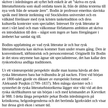
skriver i inledningen att syftet helt enkelt är att ”skriva en rysk
litteraturhistoria som skall omfatta tusen år, från de äldsta texterna till
nya verk från de senaste åren”. Bodin är professor emeritus slaviska
språk med litterär inriktning vid Stockholms universitet och en
välkänd föreläsare med rysk kristen tanketradition och dess
kulturella kontexter som specialitet. Intresset för rysk litteratur är
stort i vårt land och man välkomnar författarens ambition att skriva
en introduktion till den – något som ingen av hans föregångare i
ämbetet har samlat sig till.
Bodins uppfattning av vad rysk litteratur är och hur rysk
litteraturhistoria kan skrivas kommer fram under resans gång. Den är
konventionell, idéhistorisk och personcentrerad. Originellt för Bodin
är det stora utrymme han ägnar sitt specialintresse, det han kallar den
ryskortodoxa andliga traditionen.
Ur ett västeuropeiskt perspektiv skulle man kunna hävda att den
ryska litteraturen bara har tvåhundra år på nacken. Först vid början
av 1800-talet gjorde en diktare av europeiskt format entré –
Aleksandr Pusjkin (1799–1837). Men många slavister och i
synnerhet de ryska litteraturhistorikerna lägger stor vikt vid att den
ryska skriftkulturen tar sin början i och med kristnandet av Kievriket
år 988. I detta långa perspektiv pekar Bodin inledningsvis på
krönikorna, helgonlegenderna och det berömda Igorkvädet och visar
hur dessa givit ekon i senare tid.