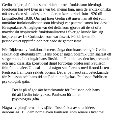
Gedin skiljer på funkis som arkitektur och funkis som ideologi.
Ideologin har levt kvar in i vår tid, menar han, men de arkitektoniska
mästerverken skapades bara under en kort period, från 1920 till
krigsutbrottet 1939. Om jag läser Gedin rätt anser han att det som
utmärkte funktionalismen som ideologi var paternalismen hos dess
förespråkare. Antagligen var det detta som gjorde att de så ofta
marxistiskt inspirerade funktionalisterna i Sverige kunde låta sig
inspireras av Le Corbusier, som var fascist. Förkärleken för
perspektivet uppifrån och ner hade de gemensamt.
För följderna av
funktionalismens långa dominans redogör Gedin
sakligt och eftertänksamt. Hans bok är ingen polemik utan snarast ett
sorgearbete. I det ingår hans försök att få bilden av den inspirerande
och med klassiska konstideal djupt förtrogne professorn Paulsson
från femtiotalets Uppsala att på något sätt förenas med ikonoklasten
Paulsson från förra seklets början. Det är på något sätt betecknande
för Paulsson och hans tid att Gedin inte lyckas: Paulsson förblir en
psykologisk gåta.
Det är på något sätt betecknande för Paulsson och hans
tid att Gedin inte lyckas: Paulsson förblir en
psykologisk gåta.
Några av pionjärerna blev själva förskräckta av sina idéers
genomslag. Till dem hörde även Paulsson, som senare i livet tog