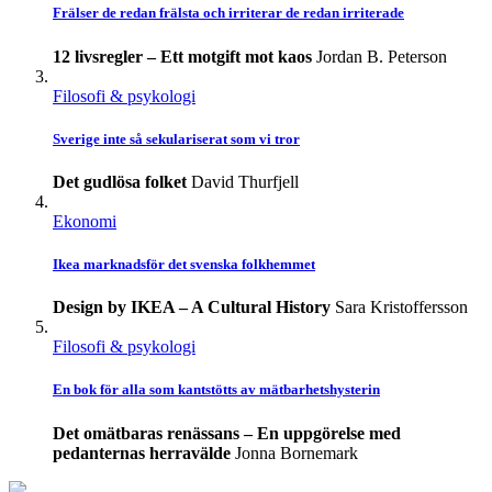
Frälser de redan frälsta och irriterar de redan irriterade
12 livsregler – Ett motgift mot kaos
Jordan B. Peterson
Filosofi & psykologi
Sverige inte så sekulariserat som vi tror
Det gudlösa folket
David Thurfjell
Ekonomi
Ikea marknadsför det svenska folkhemmet
Design by IKEA – A Cultural History
Sara Kristoffersson
Filosofi & psykologi
En bok för alla som kantstötts av mätbarhetshysterin
Det omätbaras renässans – En uppgörelse med
pedanternas herravälde
Jonna Bornemark