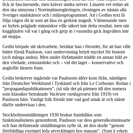
fick är fascinerande, men kräver starka nerver. Läsaren vet redan att
den ska utmynna i Norrmalmsregleringen, rivningen av nästan alla
Sveriges stadskärnor och i miljonprogrammet. Att i Gedins text få
följa vägen dit är som att läsa en grekisk tragedi. Välmenande men
av hybris präglade människor ville säkert inte detta resultat, men när
kugghjulen väl var i gång och grep in i varandra gick ångvälten inte
att stoppa.
Gedin började sitt skrivarbete, berättar han i förordet, för att han ville
bättre förstå Paulsson, vars undervisning betytt mycket för honom
(och många andra). Men under författandet trädde en annan bild av
den vördade, entusiastiske och – vid det laget – konservative och
anglofile läraren fram.
Gedin beskriver ingående var Paulssons idéer kom ifrån, nämligen
från Deutscher Werkbund i Tyskland och från Le Corbusier. Redan i
”propagandapublikationen”, (så står det på pärmen till den numera
som klassiker betraktade
Vackrare vardagsvara
från 1919) vet
Paulsson bäst. Vanligt folk förstår inte vad god smak är och måste
därför undervisas i den.
Stockholmsutställningen 1930 brukar framhållas som
funktionalismens genombrott. Paulsson var dess generalkommissarie
och han definierade utställningens syfte så, att den skulle ”genom
förebildliga exempel leda utvecklingen hos massan”. (Som å yrkets