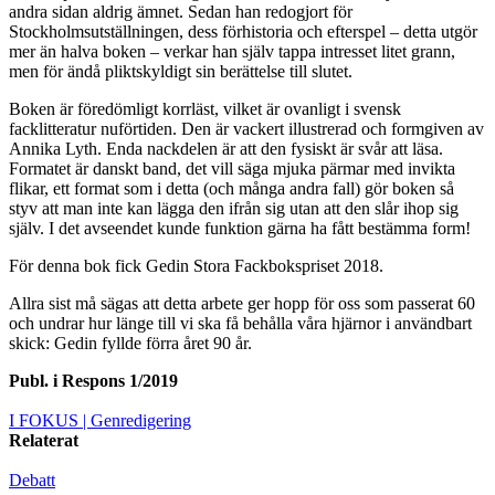
andra sidan aldrig ämnet. Sedan han redogjort för
Stockholmsutställningen, dess förhistoria och efterspel – detta utgör
mer än halva boken – verkar han själv tappa intresset litet grann,
men för ändå pliktskyldigt sin berättelse till slutet.
Boken är föredömligt korrläst, vilket är ovanligt i svensk
facklitteratur nuförtiden. Den är vackert illustrerad och formgiven av
Annika Lyth. Enda nackdelen är att den fysiskt är svår att läsa.
Formatet är danskt band, det vill säga mjuka pärmar med invikta
flikar, ett format som i detta (och många andra fall) gör boken så
styv att man inte kan lägga den ifrån sig utan att den slår ihop sig
själv. I det avseendet kunde funktion gärna ha fått bestämma form!
För denna bok fick Gedin Stora Fackbokspriset 2018.
Allra sist må
sägas att detta arbete ger hopp för oss som passerat 60
och undrar hur länge till vi ska få behålla våra hjärnor i användbart
skick: Gedin fyllde förra året 90 år.
Publ. i
Respons 1/2019
I FOKUS
| Genredigering
Relaterat
Debatt