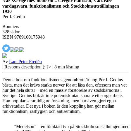
När Sverige blev modernt – Gregor Paulsson, Vackrare
vardagsvara, funktionalismen och Stockholmsutställningen
1930
Per I. Gedin
Bonniers
328 sidor
ISBN 9789100175948
Av
Lars Peter Fredén
| Respons
description ); ?>
| 8 min läsning
Denna bok om funktionalismens genombrott är nog Per I. Gedins
bästa, men det krävs starka nerver för att läsa den, eftersom man vet
hur det hela slutar – med en massiv förstörelse av stadskärnorna i
Sverige. Gedins bok är inte polemisk utan snarare ett sorgearbete.
Han populariserar tidigare forskning, men har även gjort egna
arkivstudier. Det nya i boken är den koppling han gör mellan
funktionalism, rashygien och antisemitism.
”Medelson” – en föraktad typ på Stockholmsutställningen med a