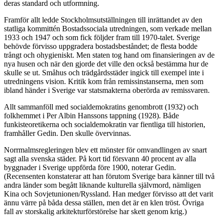
deras standard och utformning.
Framför allt ledde Stockholmsutställningen till inrättandet av den
statliga kommittén Bostadssociala utredningen, som verkade mellan
1933 och 1947 och som fick följder fram till 1970-talet. Sverige
behövde förvisso uppgradera bostadsbeståndet; de flesta bodde
trångt och ohygieniskt. Men staten tog hand om finansieringen av de
nya husen och när den gjorde det ville den också bestämma hur de
skulle se ut. Småhus och trädgårdsstäder ingick till exempel inte i
utredningens vision. Kritik kom från remissinstanserna, men som
ibland händer i Sverige var statsmakterna oberörda av remissvaren.
Allt sammanföll med socialdemokratins genombrott (1932) och
folkhemmet i Per Albin Hanssons tappning (1928). Både
funkisteoretikerna och socialdemokratin var fientliga till historien,
framhåller Gedin. Den skulle övervinnas.
Norrmalmsregleringen blev ett mönster för omvandlingen av snart
sagt alla svenska städer. På kort tid försvann 40 procent av alla
byggnader i Sverige uppförda före 1900, noterar Gedin.
(Recensenten konstaterar att han förutom Sverige bara känner till två
andra länder som begått liknande kulturella självmord, nämligen
Kina och Sovjetunionen/Ryssland. Han medger förvisso att det varit
ännu värre på båda dessa ställen, men det är en klen tröst. Övriga
fall av storskalig arkitekturförstörelse har skett genom krig.)