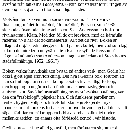
avstånd från tankarna i
acceptera
. Gedin konstaterar torrt: ”Ingen av
dem tog på sig ansvaret för sina tidiga åsikter.”
Motstånd fanns även inom socialdemokratin. En av dem var
finansborgarrådet John-Olof, ”John-Olle”, Persson, som 1986
skickade dåvarande utrikesministern Sten Andersson en bok om
rivningarna i Klara. Med den följde ett brevkort, med de kärnfulla
raderna: ”Nu har det dokumenterats. Allt det du rivit. Boken är
tillägnad dig.” Gedin återger en bild på brevkortet, men vad som låg
bakom det utreder han tyvärr inte. (Kanske syftade Persson på
någon ståndpunkt som Andersson intagit som ledamot i Stockholms
stadsfullmäktige, 1952–1961?)
Boken verkar huvudsakligen
bygga på andras verk, men Gedin har
också gjort egen arkivforskning. Det nya i Gedins bok, förutom att
han så fint populariserar ett komplicerat och väsentligt förlopp, är
den koppling han gör mellan funktionalismen, rashygien och
antisemitism. Stockholmsutställningens mest besökta paviljong var
den om ”rasbiologi”, påpekar han. Och funkisens paroller om
renhet, hygien, solljus och frisk luft skulle ju skapa den nya
människan. Till bokens förtjänster hör över huvud taget att den så att
säga i förbifarten målar upp en bild av samhällsklimatet under
mellankrigstiden, en annars ofta förbisedd period i vår historia.
Gedins prosa är inte alltid glansfull, men författaren skymmer å