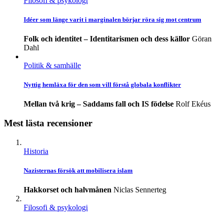
Filosofi & psykologi
Idéer som länge varit i marginalen börjar röra sig mot centrum
Folk och identitet – Identitarismen och dess källor
Göran
Dahl
Politik & samhälle
Nyttig hemläxa för den som vill förstå globala konflikter
Mellan två krig – Saddams fall och IS födelse
Rolf Ekéus
Mest lästa recensioner
Historia
Nazisternas försök att mobilisera islam
Hakkorset och halvmånen
Niclas Sennerteg
Filosofi & psykologi