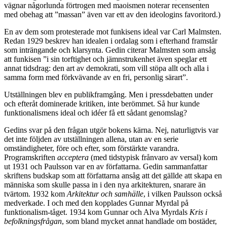
vägnar någorlunda förtrogen med maoismen noterar recensenten
med obehag att ”massan” även var ett av den ideologins favoritord.)
En av dem som protesterade mot funkisens ideal var Carl Malmsten.
Redan 1929 beskrev han idealen i ordalag som i efterhand framstår
som inträngande och klarsynta. Gedin citerar Malmsten som ansåg
att funkisen ”i sin torftighet och jämnstrukenhet även speglar ett
annat tidsdrag: den art av demokrati, som vill stöpa allt och alla i
samma form med förkvävande av en fri, personlig särart”.
Utställningen blev en
publikframgång. Men i pressdebatten under
och efteråt dominerade kritiken, inte berömmet. Så hur kunde
funktionalismens ideal och idéer få ett sådant genomslag?
Gedins svar på den frågan utgör bokens kärna. Nej, naturligtvis var
det inte följden av utställningen allena, utan av en serie
omständigheter, före och efter, som förstärkte varandra.
Programskriften
acceptera
(med tidstypisk frånvaro av versal) kom
ut 1931 och Paulsson var en av författarna. Gedin sammanfattar
skriftens budskap som att författarna ansåg att det gällde att skapa en
människa som skulle passa in i den nya arkitekturen, snarare än
tvärtom. 1932 kom
Arkitektur och samhälle
, i vilken Paulsson också
medverkade. I och med den kopplades Gunnar Myrdal på
funktionalism-tåget. 1934 kom Gunnar och Alva Myrdals
Kris i
befolkningsfrågan
, som bland mycket annat handlade om bostäder,