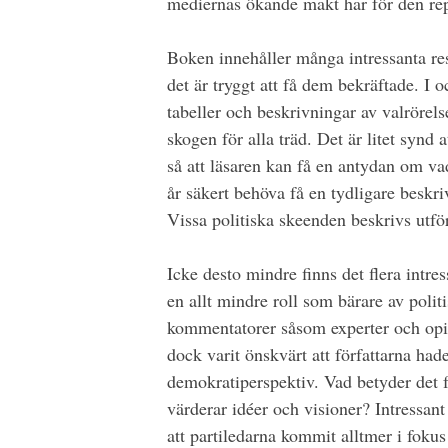
mediernas ökande makt har för den rep
Boken innehåller många intressanta res
det är tryggt att få dem bekräftade. I
tabeller och beskrivningar av valrörelse
skogen för alla träd. Det är litet synd a
så att läsaren kan få en antydan om v
år säkert behöva få en tydligare beskr
Vissa politiska skeenden beskrivs utför
Icke desto mindre finns det flera intres
en allt mindre roll som bärare av polit
kommentatorer såsom experter och opini
dock varit önskvärt att författarna hade
demokratiperspektiv. Vad betyder det f
värderar idéer och visioner? Intressant
att partiledarna kommit alltmer i fokus