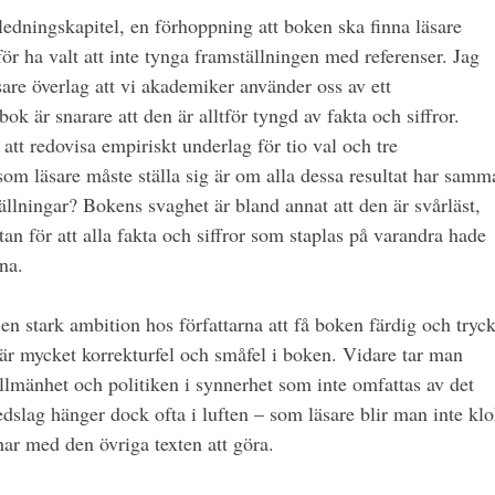
inledningskapitel, en förhoppning att boken ska finna läsare
ör ha valt att inte tynga framställningen med referenser. Jag
äsare överlag att vi akademiker använder oss av ett
 är snarare att den är alltför tyngd av fakta och siffror.
t att redovisa empiriskt underlag för tio val och tre
om läsare måste ställa sig är om alla dessa resultat har samm
tällningar? Bokens svaghet är bland annat att den är svårläst,
utan för att alla fakta och siffror som staplas på varandra hade
na.
en stark ambition hos författarna att få boken färdig och tryck
 är mycket korrekturfel och småfel i boken. Vidare tar man
allmänhet och politiken i synnerhet som inte omfattas av det
edslag hänger dock ofta i luften – som läsare blir man inte kl
har med den övriga texten att göra.