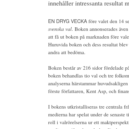
innehåller intressanta resultat m
EN DRYG VECKA
före valet den 14 
svenska val
. Boken annonserades även 
att få ut boken på marknaden före valet
Huruvida boken och dess resultat blev e
andra att bedöma.
Boken består av 216 sidor fördelade på
boken behandlas tio val och tre folko
analyserna härstammar huvudsakligen f
förste författaren, Kent Asp, och finan
I bokens utkristalliseras tre centrala fr
medierna har spelat under de senaste t
roll i valrörelserna ur ett maktperspekt