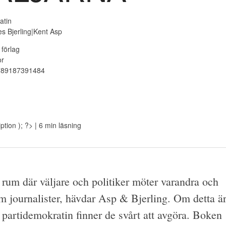
atin
s Bjerling|Kent Asp
 förlag
or
789187391484
ption ); ?>
| 6 min läsning
a rum där väljare och politiker möter varandra och
som journalister, hävdar Asp & Bjerling. Om detta ä
 partidemokratin finner de svårt att avgöra. Boken