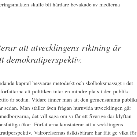
geringsmakten skulle bli hårdare bevakade av medierna
erar att utvecklingens riktning är
t demokratiperspektiv.
ledande kapitel besvaras metodiskt och skolboksmässigt i det
 författarna att politiken intar en mindre plats i den publika
trettio år sedan. Vidare finner man att den gemensamma publik
 år sedan. Man ställer även frågan huruvida utvecklingen går
edborgarna, det vill säga om vi får ett Sverige där klyftan
sfattiga ökar. Författarna konstaterar att utvecklingens
tiperspektiv. Valrörelsernas åsiktsbärare har fått ge vika för