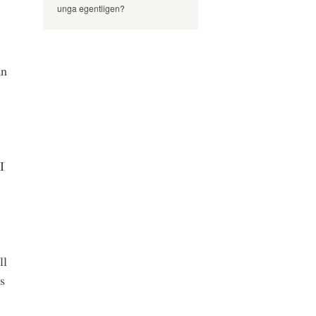
unga egentligen?
an
I
ll
s