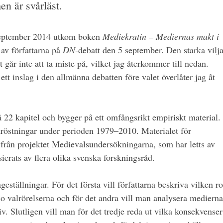
en är svårläst.
september 2014 utkom boken
Mediekratin – Mediernas makt i
av författarna på
DN
-debatt den 5 september. Den starka vilj
 går inte att ta miste på, vilket jag återkommer till nedan.
tt inslag i den allmänna debatten före valet överlåter jag åt
 22 kapitel och bygger på ett omfångsrikt empiriskt material. 
mröstningar under perioden 1979–2010. Materialet för
rån projektet Medievalsundersökningarna, som har letts av
sierats av flera olika svenska forskningsråd.
ågeställningar. För det första vill författarna beskriva vilken ro
io valrörelserna och för det andra vill man analysera medierna
iv. Slutligen vill man för det tredje reda ut vilka konsekvenser