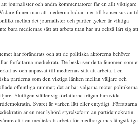
r att journalister och andra kommentatorer får en allt viktigare
Vidare finner man att medierna bidrar mer till konsensus än til
nflikt mellan det journalister och partier tycker är viktiga
te bara mediernas sätt att arbeta utan har nu också lärt sig at
stemet har förändrats och att de politiska aktörerna behöver
allar författarna mediekrati. De beskriver detta fenomen som e
rkat av och anpassat till mediernas sätt att arbeta. I en
tiska partierna som den viktiga länken mellan väljare och
allade offentliga rummet; det är här väljarna möter politikerna
ljare. Slutligen ställer sig författarna frågan huruvida
rtidemokratin. Svaret är varken lätt eller entydigt. Författarna
mediekratin är en mer lyhörd styrelseform än partidemokratin,
svårare att i en mediekrati arbeta för medborgarnas långsiktiga