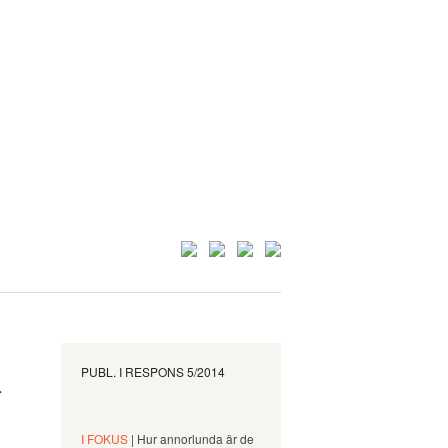
PUBL. I
RESPONS 5/2014
r
I FOKUS
| Hur annorlunda är de