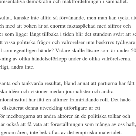
resentativa demokratin och maktfördelningen i samhället.
ultat, kanske inte alltid så förvånande, men man kan tycka at
 och med att boken är så enormt faktaspäckad med siffror och
r som ligger långt tillbaka i tiden blir det stundom svårt att s
tt vissa politiska frågor och valrörelser inte beskrivs tydligare
ad som egentligen hände? Vidare skulle läsare som är under 5
ivning av olika händelseförlopp under de olika valrörelserna.
ligt, andra inte.
santa och tänkvärda resultat, bland annat att partierna har fått
iska idéer och visioner medan journalister och andra
onsinstitut har fått en alltmer framträdande roll. Det hade
 diskuterat denna utveckling utförligare ur ett
ör medborgarna att andra aktörer än de politiska tolkar och
 är också att få veta att föreställningen som många av oss haft
 genom åren, inte bekräftas av det empiriska materialet.