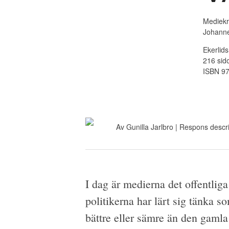
Mediekr
Johanne
Ekerlids
216 sid
ISBN 9
Av
Gunilla Jarlbro
| Respons
descri
I dag är medierna det offentlig
politikerna har lärt sig tänka 
bättre eller sämre än den gamla