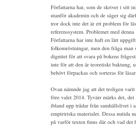
Författarna har, som de skriver i sitt 
utanför akademin och de säger sig därf
tror dock inte det är ett problem för l
referenssystem. Problemet med denna bok
Författarna har inte haft en lätt uppgif
folkomröstningar, men den fråga man s
dignitet för att svara på bokens fråges
inte för att den är teoretiskt baktung, 
behövt förpackas och sorteras för läsar
Ovan nämnde jag att det troligen varit 
före valet 2014. Tyvärr märks det, det
ibland upp trådar från samhällslivet i 
empiririska materialet. Dessa nutida n
på varför texten finns där och vad det 