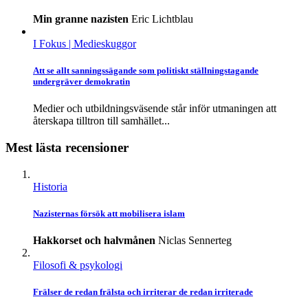
Min granne nazisten
Eric Lichtblau
I Fokus
| Medieskuggor
Att se allt sanningssägande som politiskt ställningstagande
undergräver demokratin
Medier och utbildningsväsende står inför utmaningen att
återskapa tilltron till samhället...
Mest lästa recensioner
Historia
Nazisternas försök att mobilisera islam
Hakkorset och halvmånen
Niclas Sennerteg
Filosofi & psykologi
Frälser de redan frälsta och irriterar de redan irriterade