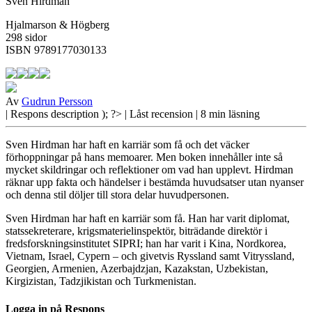
Sven Hirdman
Hjalmarson & Högberg
298 sidor
ISBN 9789177030133
Av
Gudrun Persson
| Respons
description ); ?>
| Låst recension
| 8 min läsning
Sven Hirdman har haft en karriär som få och det väcker
förhoppningar på hans memoarer. Men boken innehåller inte så
mycket skildringar och reflektioner om vad han upplevt. Hirdman
räknar upp fakta och händelser i bestämda huvudsatser utan nyanser
och denna stil döljer till stora delar huvudpersonen.
Sven Hirdman har
haft en karriär som få. Han har varit diplomat,
statssekreterare, krigsmaterielinspektör, biträdande direktör i
fredsforskningsinstitutet SIPRI; han har varit i Kina, Nordkorea,
Vietnam, Israel, Cypern – och givetvis Ryssland samt Vitryssland,
Georgien, Armenien, Azerbajdzjan, Kazakstan, Uzbekistan,
Kirgizistan, Tadzjikistan och Turkmenistan.
Logga in på Respons