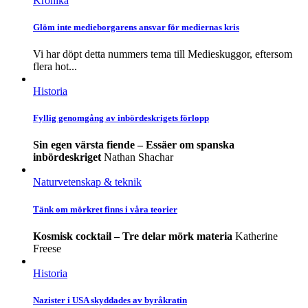
Krönika
Glöm inte medieborgarens ansvar för mediernas kris
Vi har döpt detta nummers tema till Medieskuggor, eftersom
flera hot...
Historia
Fyllig genomgång av inbördeskrigets förlopp
Sin egen värsta fiende – Essäer om spanska
inbördeskriget
Nathan Shachar
Naturvetenskap & teknik
Tänk om mörkret finns i våra teorier
Kosmisk cocktail – Tre delar mörk materia
Katherine
Freese
Historia
Nazister i USA skyddades av byråkratin