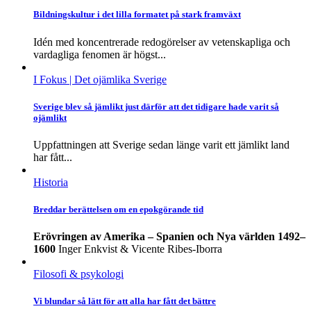
Bildningskultur i det lilla formatet på stark framväxt
Idén med koncentrerade redogörelser av vetenskapliga och
vardagliga fenomen är högst...
I Fokus
| Det ojämlika Sverige
Sverige blev så jämlikt just därför att det tidigare hade varit så
ojämlikt
Uppfattningen att Sverige sedan länge varit ett jämlikt land
har fått...
Historia
Breddar berättelsen om en epokgörande tid
Erövringen av Amerika – Spanien och Nya världen 1492–
1600
Inger Enkvist & Vicente Ribes-Iborra
Filosofi & psykologi
Vi blundar så lätt för att alla har fått det bättre