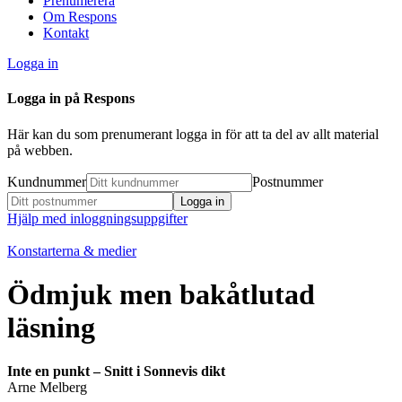
Prenumerera
Om Respons
Kontakt
Logga in
Logga in på Respons
Här kan du som prenumerant logga in för att ta del av allt material
på webben.
Kundnummer
Postnummer
Hjälp med inloggningsuppgifter
Konstarterna & medier
Ödmjuk men bakåtlutad
läsning
Inte en punkt – Snitt i Sonnevis dikt
Arne Melberg