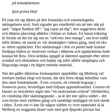
på tomatplantans
ljust gröna blad
På ytan rör sig dikten på den botaniska och entomologiska
iakttagelsens nivå. Små signaler ges emellertid om att mer står på
spel: ”något fladdrar till”; ”jag ropar på dig”; den suggestiva titeln
och diktens placering alldeles i början av boken. En banal tolkning
är förstås att det rör sig om en ”sekvens mot omega”, om livet ställd
inför döden; ett utsnitt av vår delaktighet i tidens gång, med ett eko
av större upptäckter. Fler närläsningar i
Inte en punkt
hade kunnat
fördjupa bilden av motivens verkan i dikterna och upptäckterna hade
kunnat bli flera. Dess kritiska uppgift är däremot uppmätt efter större
avstånd och riktmärken och hejdar sig inför alltför närgångna och
långvariga stopp i ett digert estetiskt material.
När det gäller
dikternas formaspekter uppehåller sig Melberg vid
rörelsen mellan elegi och hymn, där den förra riktigt bekräftas vara
den mest framträdande. Även cesuren, ett centralt begrepp i
Sonnevis poesi, bevärdigas med följsam uppmärksamhet. Genom ett
kluster av betydelser utgör den ”ett motrytmiskt avbrott” (Hölderlin),
en vändning eller skärningspunkt – ja är det inte själva snittet – det
som bryter med världens gång och samtidigt möjliggör ett nytt skede
i tiden. Även om vi inte får någon sublim vy över materialet så är
Melberg en noggrann läsare som med god djupsikt påvisar hur