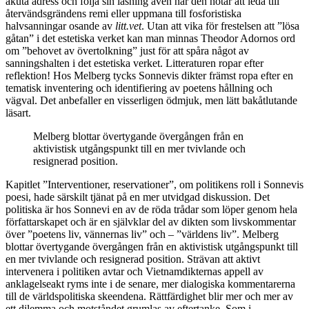
akuta adress och följa sin läsning även när den hotar att leda till
återvändsgrändens remi eller uppmana till fosforistiska
halvsanningar osande av
litt.vet
. Utan att vika för frestelsen att ”lösa
gåtan” i det estetiska verket kan man minnas Theodor Adornos ord
om ”behovet av övertolkning” just för att spåra något av
sanningshalten i det estetiska verket. Litteraturen ropar efter
reflektion! Hos Melberg tycks Sonnevis dikter främst ropa efter en
tematisk inventering och identifiering av poetens hållning och
vägval. Det anbefaller en visserligen ödmjuk, men lätt bakåtlutande
läsart.
Melberg blottar övertygande övergången från en
aktivistisk utgångspunkt till en mer tvivlande och
resignerad position.
Kapitlet ”Interventioner, reservationer”, om politikens roll i Sonnevis
poesi, hade särskilt tjänat på en mer utvidgad diskussion. Det
politiska är hos Sonnevi en av de röda trådar som löper genom hela
författarskapet och är en självklar del av dikten som livskommentar
över ”poetens liv, vännernas liv” och – ”världens liv”. Melberg
blottar övertygande övergången från en aktivistisk utgångspunkt till
en mer tvivlande och resignerad position. Strävan att aktivt
intervenera i politiken avtar och Vietnamdikternas appell av
anklagelseakt ryms inte i de senare, mer dialogiska kommentarerna
till de världspolitiska skeendena. Rättfärdighet blir mer och mer av
ett dilemma och motståndet grumlas av eftertanke. Som i