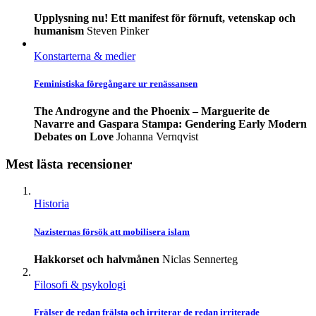
Upplysning nu! Ett manifest för förnuft, vetenskap och
humanism
Steven Pinker
Konstarterna & medier
Feministiska föregångare ur renässansen
The Androgyne and the Phoenix – Marguerite de
Navarre and Gaspara Stampa: Gendering Early Modern
Debates on Love
Johanna Vernqvist
Mest lästa recensioner
Historia
Nazisternas försök att mobilisera islam
Hakkorset och halvmånen
Niclas Sennerteg
Filosofi & psykologi
Frälser de redan frälsta och irriterar de redan irriterade