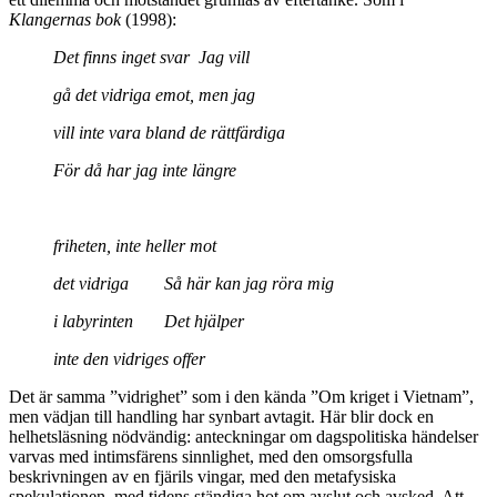
Klangernas bok
(1998):
Det finns inget svar
Jag vill
gå det vidriga emot, men jag
vill inte vara bland de rättfärdiga
För då har jag inte längre
friheten, inte heller mot
det vidriga Så här kan jag röra mig
i labyrinten Det hjälper
inte den vidriges offer
Det är samma ”vidrighet” som i den kända ”Om kriget i Vietnam”,
men vädjan till handling har synbart avtagit. Här blir dock en
helhetsläsning nödvändig: anteckningar om dagspolitiska händelser
varvas med intimsfärens sinnlighet, med den omsorgsfulla
beskrivningen av en fjärils vingar, med den metafysiska
spekulationen, med tidens ständiga hot om avslut och avsked. Att