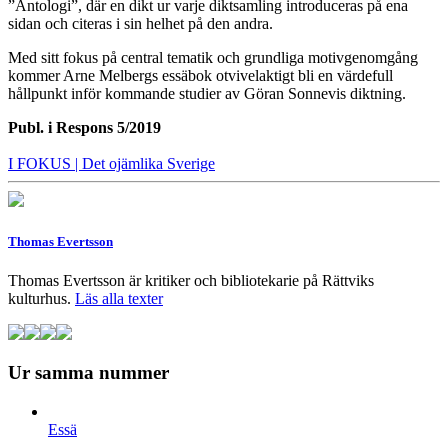
”Antologi”, där en dikt ur varje diktsamling introduceras på ena
sidan och citeras i sin helhet på den andra.
Med sitt fokus på central tematik och grundliga motivgenomgång
kommer Arne Melbergs essäbok otvivelaktigt bli en värdefull
hållpunkt inför kommande studier av Göran Sonnevis diktning.
Publ. i
Respons 5/2019
I FOKUS
| Det ojämlika Sverige
Thomas Evertsson
Thomas Evertsson är kritiker och bibliotekarie på Rättviks
kulturhus.
Läs alla texter
Ur samma nummer
Essä