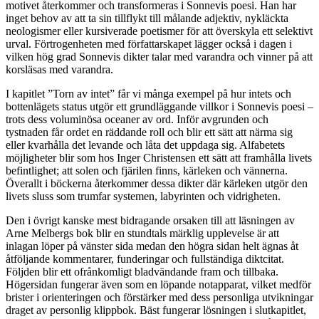
motivet återkommer och transformeras i Sonnevis poesi. Han har
inget behov av att ta sin tillflykt till målande adjektiv, nykläckta
neologismer eller kursiverade poetismer för att överskyla ett selektivt
urval. Förtrogenheten med författarskapet lägger också i dagen i
vilken hög grad Sonnevis dikter talar med varandra och vinner på att
korsläsas med varandra.
I kapitlet ”Torn av intet” får vi många exempel på hur intets och
bottenlägets status utgör ett grundläggande villkor i Sonnevis poesi –
trots dess voluminösa oceaner av ord. Inför avgrunden och
tystnaden får ordet en räddande roll och blir ett sätt att närma sig
eller kvarhålla det levande och låta det uppdaga sig. Alfabetets
möjligheter blir som hos Inger Christensen ett sätt att framhålla livets
befintlighet; att solen och fjärilen finns, kärleken och vännerna.
Överallt i böckerna återkommer dessa dikter där kärleken utgör den
livets sluss som trumfar systemen, labyrinten och vidrigheten.
Den i övrigt kanske mest bidragande orsaken till att läsningen av
Arne Melbergs bok blir en stundtals märklig upplevelse är att
inlagan löper på vänster sida medan den högra sidan helt ägnas åt
åtföljande kommentarer, funderingar och fullständiga diktcitat.
Följden blir ett ofrånkomligt bladvändande fram och tillbaka.
Högersidan fungerar även som en löpande notapparat, vilket medför
brister i orienteringen och förstärker med dess personliga utvikningar
draget av personlig klippbok. Bäst fungerar lösningen i slutkapitlet,