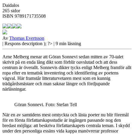
Daidalos
265 sidor
ISBN 9789171735508
Av
Thomas Evertsson
| Respons
description ); ?>
| 9 min läsning
Arne Melberg menar att Göran Sonnevi sedan mitten av 70-talet
skrivit på en enda lång dikt som förblir oavslutad och att dess
centrum är överallt. Sonnevis dikter tycks enligt Melberg framför allt
ropa efter en tematisk inventering och identifiering av poetens
vägval. Här framstår litteraturvetaren mest som en kunnig
trädgårdsmästare och man saknar längre och fördjupande
närläsningar.
Göran Sonnevi. Foto: Stefan Tell
När en av
samtidens mest omtyckta och lästa poeter nu blir föremål
för en första författarskapsstudie är ingången passande nog den
bredast möjliga: att beskriva författarskapets centrala teman. I skydd
under den personliga essäns vida kappa manövrerar professor