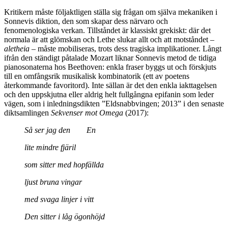
Kritikern måste följaktligen ställa sig frågan om själva mekaniken i
Sonnevis diktion, den som skapar dess närvaro och
fenomenologiska verkan. Tillståndet är klassiskt grekiskt: där det
normala är att glömskan och Lethe slukar allt och att motståndet –
aletheia
– måste mobiliseras, trots dess tragiska implikationer. Långt
ifrån den ständigt påtalade Mozart liknar Sonnevis metod de tidiga
pianosonaterna hos Beethoven: enkla fraser byggs ut och förskjuts
till en omfångsrik musikalisk kombinatorik (ett av poetens
återkommande favoritord). Inte sällan är det den enkla iakttagelsen
och den uppskjutna eller aldrig helt fullgångna epifanin som leder
vägen, som i inledningsdikten ”Eldsnabbvingen; 2013” i den senaste
diktsamlingen
Sekvenser mot
Omega
(2017):
Så ser jag den En
lite mindre fjäril
som sitter med hopfällda
ljust bruna vingar
med svaga linjer i vitt
Den sitter i låg ögonhöjd