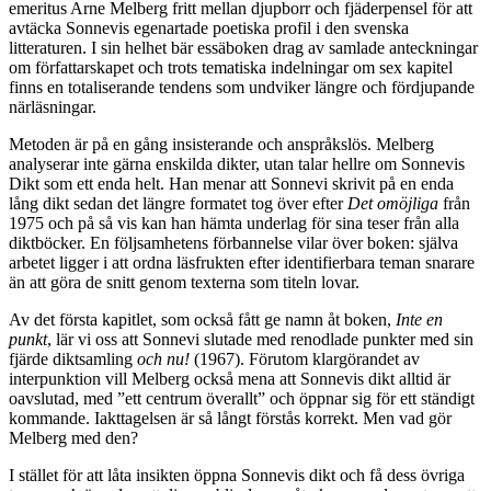
emeritus Arne Melberg fritt mellan djupborr och fjäderpensel för att
avtäcka Sonnevis egenartade poetiska profil i den svenska
litteraturen. I sin helhet bär essäboken drag av samlade anteckningar
om författarskapet och trots tematiska indelningar om sex kapitel
finns en totaliserande tendens som undviker längre och fördjupande
närläsningar.
Metoden är på en gång insisterande och anspråkslös. Melberg
analyserar inte gärna enskilda dikter, utan talar hellre om Sonnevis
Dikt som ett enda helt. Han menar att Sonnevi skrivit på en enda
lång dikt sedan det längre formatet tog över efter
Det omöjliga
från
1975 och på så vis kan han hämta underlag för sina teser från alla
diktböcker. En följsamhetens förbannelse vilar över boken: själva
arbetet ligger i att ordna läsfrukten efter identifierbara teman snarare
än att göra de snitt genom texterna som titeln lovar.
Av det första kapitlet, som också fått ge namn åt boken,
Inte en
punkt
, lär vi oss att Sonnevi slutade med renodlade punkter med sin
fjärde diktsamling
och nu!
(1967). Förutom klargörandet av
interpunktion vill Melberg också mena att Sonnevis dikt alltid är
oavslutad, med ”ett centrum överallt” och öppnar sig för ett ständigt
kommande. Iakttagelsen är så långt förstås korrekt. Men vad gör
Melberg med den?
I stället för att låta insikten öppna Sonnevis dikt och få dess övriga