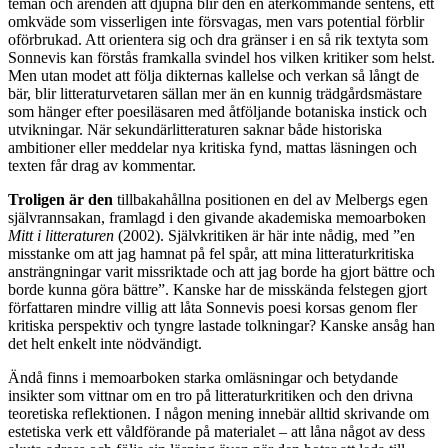
teman och ärenden att djupna blir den en återkommande sentens, ett
omkväde som visserligen inte försvagas, men vars potential förblir
oförbrukad. Att orientera sig och dra gränser i en så rik textyta som
Sonnevis kan förstås framkalla svindel hos vilken kritiker som helst.
Men utan modet att följa dikternas kallelse och verkan så långt de
bär, blir litteraturvetaren sällan mer än en kunnig trädgårdsmästare
som hänger efter poesiläsaren med åtföljande botaniska instick och
utvikningar. När sekundärlitteraturen saknar både historiska
ambitioner eller meddelar nya kritiska fynd, mattas läsningen och
texten får drag av kommentar.
Troligen är den
tillbakahållna positionen en del av Melbergs egen
självrannsakan, framlagd i den givande akademiska memoarboken
Mitt i litteraturen
(2002). Självkritiken är här inte nådig, med ”en
misstanke om att jag hamnat på fel spår, att mina litteraturkritiska
ansträngningar varit missriktade och att jag borde ha gjort bättre och
borde kunna göra bättre”. Kanske har de misskända felstegen gjort
författaren mindre villig att låta Sonnevis poesi korsas genom fler
kritiska perspektiv och tyngre lastade tolkningar? Kanske ansåg han
det helt enkelt inte nödvändigt.
Ändå finns i memoarboken starka omläsningar och betydande
insikter som vittnar om en tro på litteraturkritiken och den drivna
teoretiska reflektionen. I någon mening innebär alltid skrivande om
estetiska verk ett våldförande på materialet – att låna något av dess