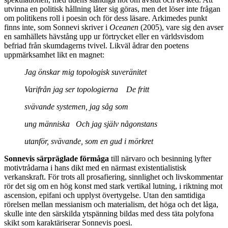
utvinna en politisk hållning låter sig göras, men det löser inte frågan
om politikens roll i poesin och för dess läsare. Arkimedes punkt
finns inte, som Sonnevi skriver i
Oceanen
(2005), vare sig den avser
en samhällets hävstång upp ur förtrycket eller en världsvisdom
befriad från skumdagerns tvivel. Likväl ådrar den poetens
uppmärksamhet likt en magnet:
Jag önskar mig topologisk suveränitet
Varifrån jag ser topologierna
De fritt
svävande systemen, jag såg som
ung människa
Och jag själv någonstans
utanför, svävande, som en gud i mörkret
Sonnevis särpräglade förmåga
till närvaro och besinning lyfter
motivtrådarna i hans dikt med en närmast existentialistisk
verkanskraft. För trots all prosafiering, sinnlighet och livskommentar
rör det sig om en hög konst med stark vertikal lutning, i riktning mot
ascension, epifani och upplyst övertygelse. Utan den samtidiga
rörelsen mellan messianism och materialism, det höga och det låga,
skulle inte den särskilda ytspänning bildas med dess täta polyfona
skikt som karaktäriserar Sonnevis poesi.