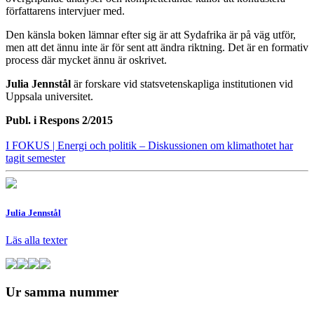
författarens intervjuer med.
Den känsla boken lämnar efter sig är att Sydafrika är på väg utför,
men att det ännu inte är för sent att ändra riktning. Det är en formativ
process där mycket ännu är oskrivet.
Julia Jennstål
är forskare vid statsvetenskapliga institutionen vid
Uppsala universitet.
Publ. i
Respons 2/2015
I FOKUS
| Energi och politik – Diskussionen om klimathotet har
tagit semester
Julia Jennstål
Läs alla texter
Ur samma nummer