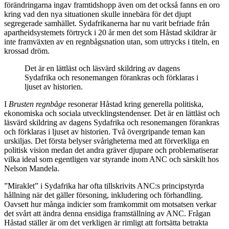
förändringarna ingav framtidshopp även om det också fanns en oro
kring vad den nya situationen skulle innebära för det djupt
segregerade samhället. Sydafrikanerna har nu varit befriade från
apartheidsystemets förtryck i 20 år men det som Håstad skildrar är
inte framväxten av en regnbågsnation utan, som uttrycks i titeln, en
krossad dröm.
Det är en lättläst och läsvärd skildring av dagens
Sydafrika och resonemangen förankras och förklaras i
ljuset av historien.
I
Brusten regnbåge
resonerar Håstad kring generella politiska,
ekonomiska och sociala utvecklingstendenser. Det är en lättläst och
läsvärd skildring av dagens Sydafrika och resonemangen förankras
och förklaras i ljuset av historien. Två övergripande teman kan
urskiljas. Det första belyser svårigheterna med att förverkliga en
politisk vision medan det andra gräver djupare och problematiserar
vilka ideal som egentligen var styrande inom ANC och särskilt hos
Nelson Mandela.
”Miraklet” i Sydafrika har ofta tillskrivits ANC:s principstyrda
hållning när det gäller försoning, inkludering och förhandling.
Oavsett hur många indicier som framkommit om motsatsen verkar
det svårt att ändra denna ensidiga framställning av ANC. Frågan
Håstad ställer är om det verkligen är rimligt att fortsätta betrakta