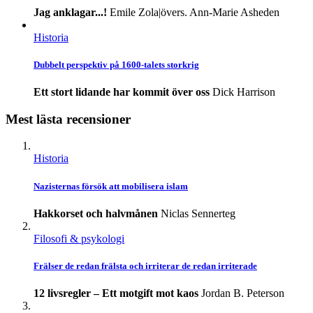
Jag anklagar...!
Emile Zola|övers. Ann-Marie Asheden
Historia
Dubbelt perspektiv på 1600-talets storkrig
Ett stort lidande har kommit över oss
Dick Harrison
Mest lästa recensioner
Historia
Nazisternas försök att mobilisera islam
Hakkorset och halvmånen
Niclas Sennerteg
Filosofi & psykologi
Frälser de redan frälsta och irriterar de redan irriterade
12 livsregler – Ett motgift mot kaos
Jordan B. Peterson