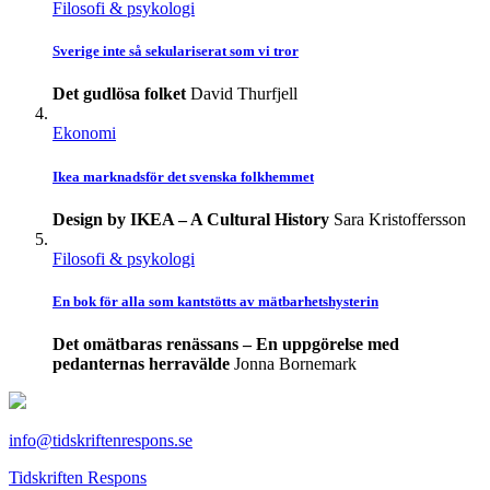
Filosofi & psykologi
Sverige inte så sekulariserat som vi tror
Det gudlösa folket
David Thurfjell
Ekonomi
Ikea marknadsför det svenska folkhemmet
Design by IKEA – A Cultural History
Sara Kristoffersson
Filosofi & psykologi
En bok för alla som kantstötts av mätbarhetshysterin
Det omätbaras renässans – En uppgörelse med
pedanternas herravälde
Jonna Bornemark
info@tidskriftenrespons.se
Tidskriften Respons