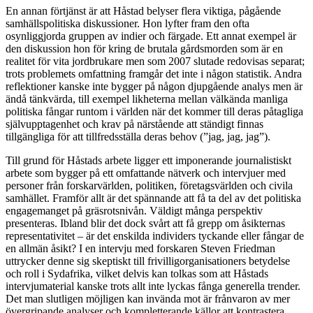
En annan förtjänst
är att Håstad belyser flera viktiga, pågående
samhällspolitiska diskussioner. Hon lyfter fram den ofta
osynliggjorda gruppen av indier och färgade. Ett annat exempel är
den diskussion hon för kring de brutala gårdsmorden som är en
realitet för vita jordbrukare men som 2007 slutade redovisas separat;
trots problemets omfattning framgår det inte i någon statistik. Andra
reflektioner kanske inte bygger på någon djupgående analys men är
ändå tänkvärda, till exempel likheterna mellan välkända manliga
politiska fångar runtom i världen när det kommer till deras påtagliga
självupptagenhet och krav på närstående att ständigt finnas
tillgängliga för att tillfredsställa deras behov (”jag, jag, jag”).
Till grund för Håstads arbete ligger ett imponerande journalistiskt
arbete som bygger på ett omfattande nätverk och intervjuer med
personer från forskarvärlden, politiken, företagsvärlden och civila
samhället. Framför allt är det spännande att få ta del av det politiska
engagemanget på gräsrotsnivån. Väldigt många perspektiv
presenteras. Ibland blir det dock svårt att få grepp om åsikternas
representativitet – är det enskilda individers tyckande eller fångar de
en allmän åsikt? I en intervju med forskaren Steven Friedman
uttrycker denne sig skeptiskt till frivilligorganisationers betydelse
och roll i Sydafrika, vilket delvis kan tolkas som att Håstads
intervjumaterial kanske trots allt inte lyckas fånga generella trender.
Det man slutligen möjligen kan invända mot är frånvaron av mer
övergripande analyser och kompletterande källor att kontrastera