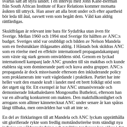
svartas sätt att styra landet. I en intervju med John Kane-Berman
från South African Institute of Race Relations kommer motsatta
åsikten till uttryck. Han anser att alla brott under och efter apartheid
bör leda till åtal, oavsett vem som begått dem. Våld kan aldrig
rättfärdigas.
Skuldfrågan är relevant
inte bara för Sydafrika utan även för
Sverige. Mellan 1960 och 1994 stod Sverige för hälften av ANC:s
budget. Sveriges stöd var orubbligt och bilden av Nelson Mandela
som en fredsmäklare ifrågasattes aldrig. I Håstads bok skildras ANC
som en rörelse med en effektiv internationell propagandakampanj
som växte sig stark genom omvärldens stöd. Genom en lyckad
internationell kampanj lade ANC grunden till sin maktbas och kunde
etablera sig som dominerande parti och kuva andra grupper. ANC:s
propaganda är dock missvisande eftersom den inkluderande policy
som proklamerats inte varit vägledande i praktiken. Partiet har inte
heller varit den enande kraft i landet med ett brett folkligt stöd som
det utgett sig för. Ett exempel är hur ANC utmanövrerade och
demoniserade Inkathaledaren Mongosuthu Buthelezi, eftersom han
var en allvarlig konkurrent om makten. Den maktfullkomlighet och
arrogans som alltmer kännetecknat ANC under senare år kan spåras
långt tillbaka, men omvärlden har valt att inte se.
En del av förklaringen till att Mandela och ANC lyckats upprätthålla
sitt glorifierade rykte som fredlig motståndsrörelse trots ständigt nya