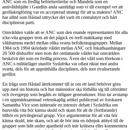
ANC som en fredlig befrielserörelse och Mandela som en
antivåldshjälte i Gandhis anda samtidigt som vi till exempel vet att
gerillakrigföring var en accepterad strategi för att ta makten? ANC
har alltid som Håstad uttrycker det varit ett centralstyrt och hårt
disciplinerat parti.
Omvärlden valde att se ANC som den enande representanten för alla
icke-vita grupper trots att det pågick en reell maktkamp med
våldsamma medel mellan olika svarta befolkningsgrupper. Mellan
1984 och 1994 skördade våldet mellan ANC och Inkathaanhängare
20 500 dödsoffer men trots det omfattande våldet har omvärlden
beskrivit det som en fredlig process. Även det våld som förekom i
ANC:s militärläger utanför Sydafrika var oftast riktat mot andra
svarta, dels för att upprätthålla disciplinen, dels mot rivaliserande
gerillor.
En fråga som Håstad återkommer till är om ett land behöver göra
upp med sin historia och hur människor ska förhålla sig till oförrätter
och övergrepp som begåtts av tidigare generationer. Hon tar avstamp
i en uppmärksammad vetenskaplig artikel publicerad av forskaren
Samantha Vice som initierade en intensiv debatt i Sydafrika om
huruvida vita bör känna skuld och skam för att de (fortfarande)
tillhör en privilegierad grupp. Vice argumenterar för att vita bör
känna skuld, inte skam, och att de bör inta en ödmjuk attityd till de
grupper som lidit under apartheid och inte kritisera eller kommentera