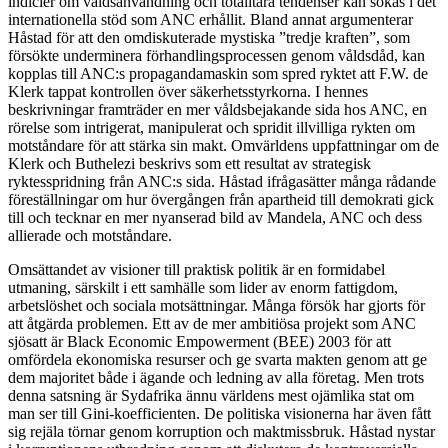
indicier om våldsanvändning och totalitära tendenser kan sökas i det
internationella stöd som ANC erhållit. Bland annat argumenterar
Håstad för att den omdiskuterade mystiska ”tredje kraften”, som
försökte underminera förhandlingsprocessen genom våldsdåd, kan
kopplas till ANC:s propagandamaskin som spred ryktet att F.W. de
Klerk tappat kontrollen över säkerhetsstyrkorna. I hennes
beskrivningar framträder en mer våldsbejakande sida hos ANC, en
rörelse som intrigerat, manipulerat och spridit illvilliga rykten om
motståndare för att stärka sin makt. Omvärldens uppfattningar om de
Klerk och Buthelezi beskrivs som ett resultat av strategisk
ryktesspridning från ANC:s sida. Håstad ifrågasätter många rådande
föreställningar om hur övergången från apartheid till demokrati gick
till och tecknar en mer nyanserad bild av Mandela, ANC och dess
allierade och motståndare.
Omsättandet av visioner
till praktisk politik är en formidabel
utmaning, särskilt i ett samhälle som lider av enorm fattigdom,
arbetslöshet och sociala motsättningar. Många försök har gjorts för
att åtgärda problemen. Ett av de mer ambitiösa projekt som ANC
sjösatt är Black Economic Empowerment (BEE) 2003 för att
omfördela ekonomiska resurser och ge svarta makten genom att ge
dem majoritet både i ägande och ledning av alla företag. Men trots
denna satsning är Sydafrika ännu världens mest ojämlika stat om
man ser till Gini-koefficienten. De politiska visionerna har även fått
sig rejäla törnar genom korruption och maktmissbruk. Håstad nystar