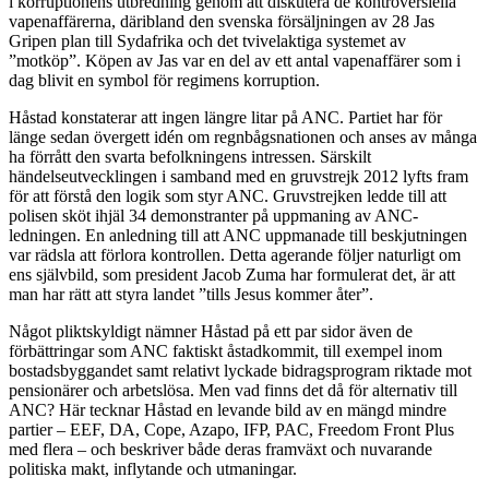
i korruptionens utbredning genom att diskutera de kontroversiella
vapenaffärerna, däribland den svenska försäljningen av 28 Jas
Gripen plan till Sydafrika och det tvivelaktiga systemet av
”motköp”. Köpen av Jas var en del av ett antal vapenaffärer som i
dag blivit en symbol för regimens korruption.
Håstad konstaterar att ingen längre litar på ANC. Partiet har för
länge sedan övergett idén om regnbågsnationen och anses av många
ha förrått den svarta befolkningens intressen. Särskilt
händelseutvecklingen i samband med en gruvstrejk 2012 lyfts fram
för att förstå den logik som styr ANC. Gruvstrejken ledde till att
polisen sköt ihjäl 34 demonstranter på uppmaning av ANC-
ledningen. En anledning till att ANC uppmanade till beskjutningen
var rädsla att förlora kontrollen. Detta agerande följer naturligt om
ens självbild, som president Jacob Zuma har formulerat det, är att
man har rätt att styra landet ”tills Jesus kommer åter”.
Något pliktskyldigt nämner Håstad på ett par sidor även de
förbättringar som ANC faktiskt åstadkommit, till exempel inom
bostadsbyggandet samt relativt lyckade bidragsprogram riktade mot
pensionärer och arbetslösa. Men vad finns det då för alternativ till
ANC? Här tecknar Håstad en levande bild av en mängd mindre
partier – EEF, DA, Cope, Azapo, IFP, PAC, Freedom Front Plus
med flera – och beskriver både deras framväxt och nuvarande
politiska makt, inflytande och utmaningar.