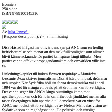
Bonniers
250 sidor
ISBN 9789100145316
Av
Julia Jennstål
| Respons
description ); ?>
| 8 min läsning
Disa Håstad ifrågasätter omvärldens syn på ANC som en fredlig
befrielserörelse och menar att den maktfullkomlighet som alltmer
blivit kännetecknande för partiet kan spåras långt tillbaka. Men
partiet var en effektiv propagandamakare och omvärlden ville inte
se.
I inledningskapitlet till
boken
Brusten regnbåge – Mandelas
krossade dröm
skriver journalisten Disa Håstad om ideal, drömmar
och utopier. När Sydafrika höll sitt första demokratiska val i april
1994 var det för många ett bevis på att drömmar kan förverkligas.
Det var en seger för ANC:s långa outtröttliga kamp mot
apartheidpolitiken och för idén om frihet och jämlikhet mellan alla
raser. Övergången från apartheid till demokrati var en vinst för
ANC, men också ett förverkligande av Nelson Mandelas vision av
Sydafrika som en regnbågsnation. De politiska och rättsliga