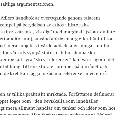
 sakliga argumentationen.
 Adlers handbok är övertygande genom talarens
xempel på betydelsen av ethos i historiska
 tips: svär inte, klä dig ”med marginal” (så att du inte
 ett auditorium), använd aldrig en arg eller hånfull ton
med mera subjektivt värdeladdade anvisningar om hur
a för vår tids syn på status och hur denna ska
xempel att fyra ”skrytreferenser” kan vara lagom (det
 utbildning, till ens stora erfarenhet på området och
n diskret kan lägga in sådana referenser med en så
är tillika praktiskt inriktade. Författaren definierar
reppet logos som ”den beviskälla som innehåller
sagt mera allmänt handlar om tankar och idéer som hö