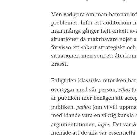
Men vad göra om man hamnar inför
problemet. Inför ett auditorium m
man många gånger helt enkelt avst
situationer då makthavare nöjer s
förvisso ett säkert strategiskt oc
situationer, men som ett återko
krasst.
Enligt den klassiska retoriken ha
ethos
övertygar med vår person,
(o
är publiken mer benägen att acce
pathos
publiken,
(om vi vill uppman
medlidande vara en viktig känsla 
logos
argumentationen,
. Det var 
menade att de alla var essentiella 