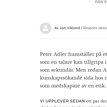
ISBN 9
Av
Jon Viklund
| Respons
descr
Peter Adler framställer på e
som en talare kan tillgripa 
som sekundär. Men redan Ari
kunskapssökande sida hos re
som medskapare av en etik.
VI UPPLEVER SEDAN
ett par dec