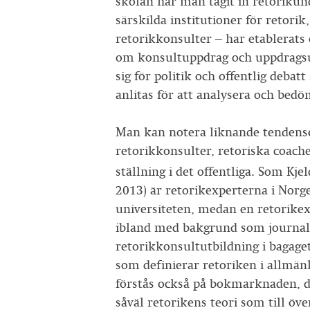
skolan har man tagit in retorikun
särskilda institutioner för retori
retorikkonsulter – har etablerat
om konsultuppdrag och uppdragsu
sig för politik och offentlig deba
anlitas för att analysera och be
Man kan notera liknande tendense
retorikkonsulter, retoriska coac
ställning i det offentliga. Som Kje
2013) är retorikexperterna i Norg
universiteten, medan en retorikexp
ibland med bakgrund som journali
retorikkonsultutbildning i bagage
som definierar retoriken i allmän
förstås också på bokmarknaden, dä
såväl retorikens teori som till öv