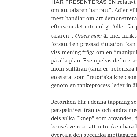
HÄR PRESENTERAS EN
relativt
om att talaren har rätt”. Adler vi
mest handlar om att demonstrera e
eftersom det inte enligt Adler få
Ordets makt
talaren”.
är mer inrikt
försatt i en pressad situation, kan
viss mening fråga om en ”manipul
på alla plan. Exempelvis definier
inom stilläran (tänk er: retoriska 
etcetera) som ”retoriska knep som 
genom en tankeprocess leder in åh
Retoriken blir i denna tappning so
perspektivet från tv och andra me
dels vilka ”knep” som användes, 
konsekvens är att retoriken bara 
övertala den specifika mottagaren