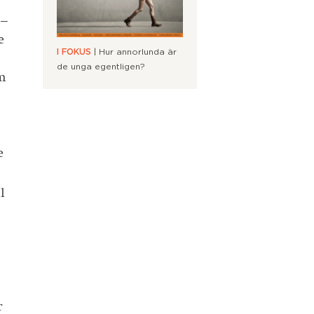
 –
e
I FOKUS
| Hur annorlunda är
de unga egentligen?
om
e
l
r