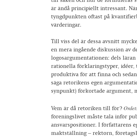
till saken och hur de formuleras 
är ändå principiellt intressant. N
tyngdpunkten oftast på kvantifier
värderingar.
Till viss del är dessa avsnitt myc
en mera ingående diskussion av de
logosargumentationen: dels läran o
rationella förklaringstyper, idée
produktiva för att finna och seda
säga retorikens egen argumentati
synpunkt) förkortade argument, 
Ordet
Vem är då retoriken till för?
föreningslivet måste tala inför pub
ansvarspositioner. I författarens 
maktställning – rektorn, företags