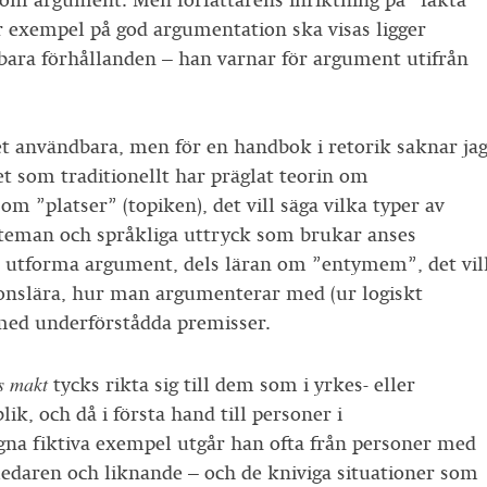
som argument. Men författarens inriktning på ”fakta”
är exempel på god argumentation ska visas ligger
bara förhållanden – han varnar för argument utifrån
ket användbara, men för en handbok i retorik saknar ja
t som traditionellt har präglat teorin om
m ”platser” (topiken), det vill säga vilka typer av
r, teman och språkliga uttryck som brukar anses
n utforma argument, dels läran om ”entymem”, det vil
onslära, hur man argumenterar med (ur logiskt
med underförstådda premisser.
s makt
tycks rikta sig till dem som i yrkes- eller
lik, och då i första hand till personer i
egna fiktiva exempel utgår han ofta från personer med
ledaren och liknande – och de kniviga situationer som