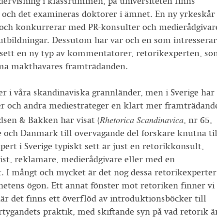
dervisning i klassrummen, på universiteten finns
k, och det examineras doktorer i ämnet. En ny yrkeskår
s och konkurrerar med PR-konsulter och medierådgivar
tbildningar. Dessutom har var och en som intresserar
tt sett en ny typ av kommentatorer, retorikexperten, s
döma makthavares framträdanden.
r i våra skandinaviska grannländer, men i Sverige har
her och andra mediestrateger en klart mer framträdand
Rhetorica Scandinavica
ldsen & Bakken har visat (
, nr 65,
e och Danmark till övervägande del forskare knutna til
ert i Sverige typiskt sett är just en retorikkonsult,
st, reklamare, medierådgivare eller med en
t. I mångt och mycket är det nog dessa retorikexperter
hetens ögon. Ett annat fönster mot retoriken finner vi
r det finns ett överflöd av introduktionsböcker till
ertygandets praktik, med skiftande syn på vad retorik ä