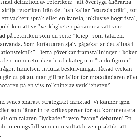
 smal definition av retoriken: ”att övertyga åhörarna
ll skilja retoriken från det han kallar ”estradspråk”, s
tt vackert språk eller en känsla, inklusive högtidstal
r publiken att se ”verkligheten på samma sätt som
ad på retoriken som en serie ”knep” som talaren,
 använda. Som författaren själv påpekar är det alltså i
ationsteknik”. Detta påverkar framställningen i boke
as den inom retoriken breda kategorin ”tankefigurer”
frågor, liknelser, livfulla beskrivningar, låtsad tvekan
går ut på att man gillrar fällor för motståndaren elle
öraren på en viss tolkning av verkligheten”.
m synes snarast strategiskt inriktad. Vi känner igen
dier som lånar in retorikexperter för att kommentera
dels om talaren ”lyckades”: vem ”vann” debatten! En
blir meningsfull som en resultatdriven praktik: att
.