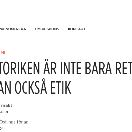
PRENUMERERA
OM RESPONS
KONTAKT
MI
TORIKEN ÄR INTE BARA RE
AN OCKSÅ ETIK
 makt
dler
Östlings förlag
or