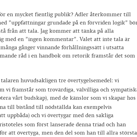
 en mycket fientlig publik? Adler återkommer till
ed ”uppfattningar grundade på en förvriden logik” bö
å från att tala. Jag kommer att tänka på alla
ig med en ”ingen kommentar”. Valet att inte tala är
h många gånger vinnande förhållningssätt i utsatta
mmande råd i en handbok om retorik framstår det som
r talaren huvudsakligen tre övertygelsemedel: vi
m vi framstår som trovärdiga, välvilliga och sympatisk
ptera vårt budskap), med de känslor som vi skapar hos
a till bistånd till nödställda kan exempelvis
att uppbåda) och vi övertygar med den sakliga
Aristoteles som först lanserade denna triad och han
för att övertyga, men den del som han till allra största