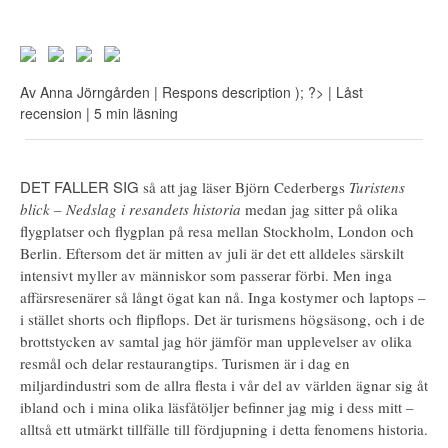
Av
Anna Jörngården
| Respons
description ); ?>
| Låst
recension
| 5 min läsning
DET FALLER SIG
så att jag läser Björn Cederbergs
Turistens
blick – Nedslag i resandets historia
medan jag sitter på olika
flygplatser och flygplan på resa mellan Stockholm, London och
Berlin. Eftersom det är mitten av juli är det ett alldeles särskilt
intensivt myller av människor som passerar förbi. Men inga
affärsresenärer så långt ögat kan nå. Inga kostymer och laptops –
i stället shorts och flipflops. Det är turismens högsäsong, och i de
brottstycken av samtal jag hör jämför man upplevelser av olika
resmål och delar restaurangtips. Turismen är i dag en
miljardindustri som de allra flesta i vår del av världen ägnar sig åt
ibland och i mina olika läsfåtöljer befinner jag mig i dess mitt –
alltså ett utmärkt tillfälle till fördjupning i detta fenomens historia.