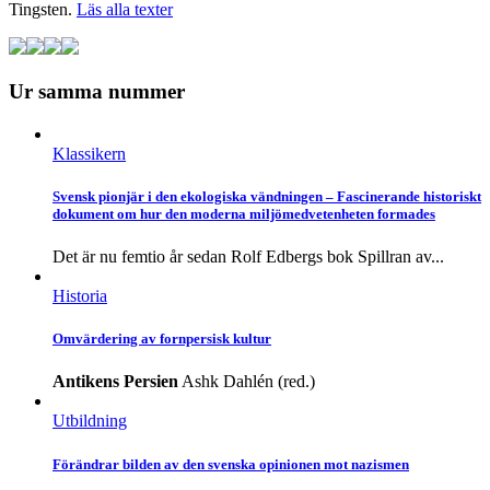
Tingsten.
Läs alla texter
Ur samma nummer
Klassikern
Svensk pionjär i den ekologiska vändningen – Fascinerande historiskt
dokument om hur den moderna miljömedvetenheten formades
Det är nu femtio år sedan Rolf Edbergs bok Spillran av...
Historia
Omvärdering av fornpersisk kultur
Antikens Persien
Ashk Dahlén (red.)
Utbildning
Förändrar bilden av den svenska opinionen mot nazismen