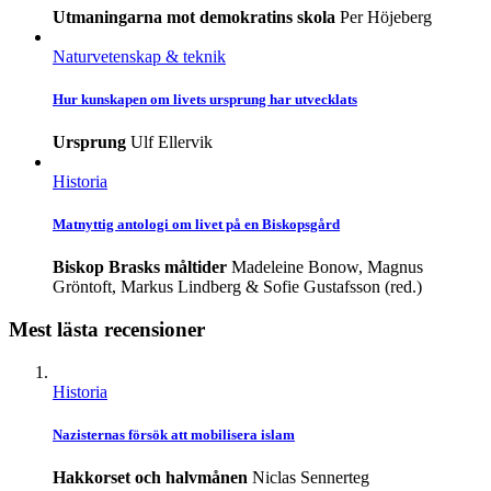
Utmaningarna mot demokratins skola
Per Höjeberg
Naturvetenskap & teknik
Hur kunskapen om livets ursprung har utvecklats
Ursprung
Ulf Ellervik
Historia
Matnyttig antologi om livet på en Biskopsgård
Biskop Brasks måltider
Madeleine Bonow, Magnus
Gröntoft, Markus Lindberg & Sofie Gustafsson (red.)
Mest lästa recensioner
Historia
Nazisternas försök att mobilisera islam
Hakkorset och halvmånen
Niclas Sennerteg