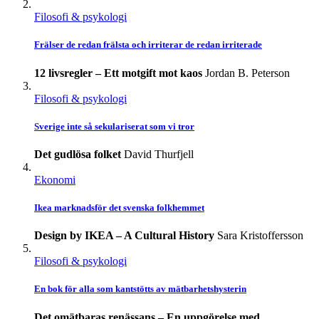
Filosofi & psykologi
Frälser de redan frälsta och irriterar de redan irriterade
12 livsregler – Ett motgift mot kaos
Jordan B. Peterson
Filosofi & psykologi
Sverige inte så sekulariserat som vi tror
Det gudlösa folket
David Thurfjell
Ekonomi
Ikea marknadsför det svenska folkhemmet
Design by IKEA – A Cultural History
Sara Kristoffersson
Filosofi & psykologi
En bok för alla som kantstötts av mätbarhetshysterin
Det omätbaras renässans – En uppgörelse med