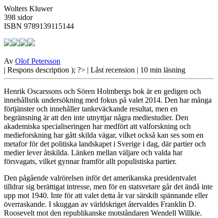
Wolters Kluwer
398 sidor
ISBN 9789139115144
Av
Olof Petersson
| Respons
description ); ?>
| Låst recension
| 10 min läsning
Henrik Oscarssons och Sören Holmbergs bok är en gedigen och
innehållsrik undersökning med fokus på valet 2014. Den har många
förtjänster och innehåller tankeväckande resultat, men en
begränsning är att den inte utnyttjar några mediestudier. Den
akademiska specialiseringen har medfört att valforskning och
medieforskning har gått skilda vägar, vilket också kan ses som en
metafor för det politiska landskapet i Sverige i dag, där partier och
medier lever åtskilda. Länken mellan väljare och valda har
försvagats, vilket gynnar framför allt populistiska partier.
Den pågående valrörelsen
inför det amerikanska presidentvalet
tilldrar sig berättigat intresse, men för en statsvetare går det ändå inte
upp mot 1940. Inte för att valet detta år var särskilt spännande eller
överraskande. I skuggan av världskriget återvaldes Franklin D.
Roosevelt mot den republikanske motståndaren Wendell Willkie.