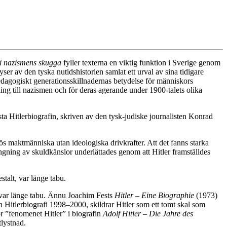
 i nazismens skugga
fyller texterna en viktig funktion i Sverige genom
er av den tyska nutidshistorien samlat ett urval av sina tidigare
 pedagogiskt generationsskillnadernas betydelse för människors
ning till nazismen och för deras agerande under 1900-talets olika
a Hitlerbiografin, skriven av den tysk-judiske journalisten Konrad
ös maktmänniska utan ideologiska drivkrafter. Att det fanns starka
ngning av skuldkänslor underlättades genom att Hitler framställdes
talt, var länge tabu.
 var länge tabu. Ännu Joachim Fests
Hitler – Eine Biographie
(1973)
 Hitlerbiografi 1998–2000, skildrar Hitler som ett tomt skal som
 ”fenomenet Hitler” i biografin
Adolf Hitler – Die Jahre des
lystnad.