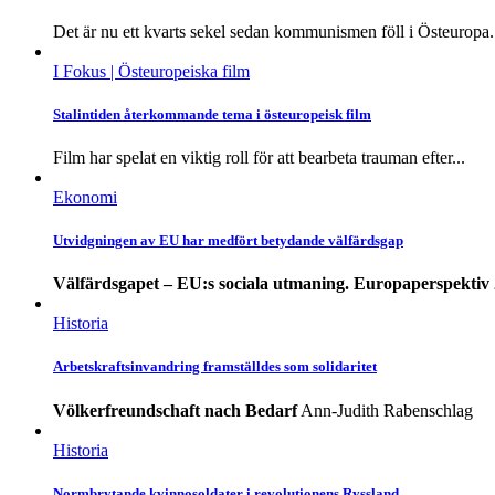
Det är nu ett kvarts sekel sedan kommunismen föll i Östeuropa..
I Fokus
| Östeuropeiska film
Stalintiden återkommande tema i östeuropeisk film
Film har spelat en viktig roll för att bearbeta trauman efter...
Ekonomi
Utvidgningen av EU har medfört betydande välfärdsgap
Välfärdsgapet – EU:s sociala utmaning. Europaperspektiv
Historia
Arbetskraftsinvandring framställdes som solidaritet
Völkerfreundschaft nach Bedarf
Ann-Judith Rabenschlag
Historia
Normbrytande kvinnosoldater i revolutionens Ryssland