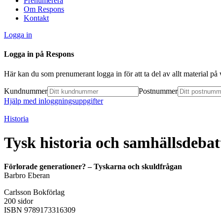
Prenumerera
Om Respons
Kontakt
Logga in
Logga in på Respons
Här kan du som prenumerant logga in för att ta del av allt material p
Kundnummer
Postnummer
Hjälp med inloggningsuppgifter
Historia
Tysk historia och samhällsdebat
Förlorade generationer? – Tyskarna och skuldfrågan
Barbro Eberan
Carlsson Bokförlag
200 sidor
ISBN 9789173316309