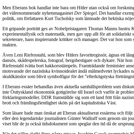
Men Eberans bok handlar inte bara om Hitler utan också om forsknin
det välrenommerade nyhetsmagasinet
Der Spiegel
. Det handlar exem
politik, om författaren Kurt Tucholsky som lämnade det hektiska nöjesli
Ett gripande porträtt ges av Nobelpristagaren Thomas Manns hustru K
experimentalfysik och matematik, men gav upp allt för att solidariskt
sekreterare, hans inspirerande kritiker och manager. Det var hon som sk
makten.
Även Leni Riefenstahl, som blev Hitlers favoritregissör, ägnas ett lå
dansös, skådespelerska, fotograf, bergsbestigare och dykare. När hon 
Riefenstahl tvätta bort hakkorsstämpeln. Framträdande feminister anse
motsvarade det nazistiska kvinnoidealet ändå målmedvetet lyckades navig
skuldkänslor som blivit symbolfigur för det ”efterkrigstyska förträng
I Eberans essäer
behandlas även aktuella samhällsproblem som diskuter
inte Östtyskland ekonomisk gottgörelse till Israel och varför är prob
förklaringsmodeller. DDR framställde sig som ett land fritt från nazism,
brott och främlingsfientlighet sköts på det kapitalistiska Väst.
Som läsare hade man önskat att Eberan aktualiserat essäerna och följ
eller den legendariske journalisten Günter Wallraff som genom sin jour
viset blir de ju också tidsdokument som speglar den tid då de ursprung
När det gäller akribi finns några missar. Joachim Gauck exempelvis bl