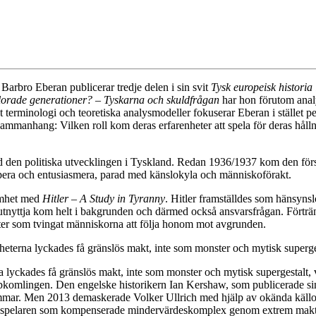
 Barbro Eberan publicerar tredje delen i sin svit
Tysk europeisk historia
lorade generationer? – Tyskarna och skuldfrågan
har hon förutom analys
akt terminologi och teoretiska analysmodeller fokuserar Eberan i stället
 sammanhang: Vilken roll kom deras erfarenheter att spela för deras håll
d den politiska utvecklingen i Tyskland. Redan 1936/1937 kom den först
era och entusiasmera, parad med känslokyla och människoförakt.
amhet med
Hitler – A Study in Tyranny
. Hitler framställdes som hänsynsl
 utnyttja kom helt i bakgrunden och därmed också ansvarsfrågan. Förträ
ster som tvingat människorna att följa honom mot avgrunden.
eterna lyckades få gränslös makt, inte som monster och mytisk superges
a lyckades få gränslös makt, inte som monster och mytisk supergestalt,
ppkomlingen. Den engelske historikern Ian Kershaw, som publicerade sin
mmar. Men 2013 demaskerade Volker Ullrich med hjälp av okända källor
ådespelaren som kompenserade mindervärdeskomplex genom extrem makt