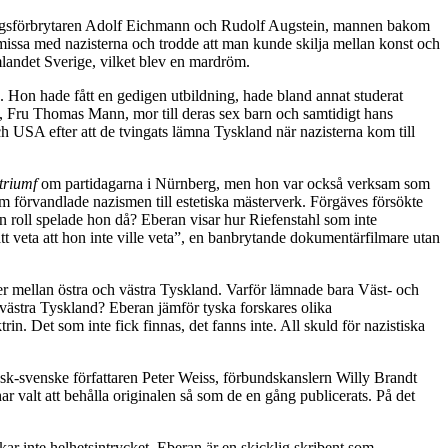
 krigsförbrytaren Adolf Eichmann och Rudolf Augstein, mannen bakom
ssa med nazisterna och trodde att man kunde skilja mellan konst och
ömlandet Sverige, vilket blev en mardröm.
 Hon hade fått en gedigen utbildning, hade bland annat studerat
t, Fru Thomas Mann, mor till deras sex barn och samtidigt hans
och USA efter att de tvingats lämna Tyskland när nazisterna kom till
 triumf
om partidagarna i Nürnberg, men hon var också verksam som
m förvandlade nazismen till estetiska mästerverk. Förgäves försökte
n roll spelade hon då? Eberan visar hur Riefenstahl som inte
att veta att hon inte ville veta”, en banbrytande dokumentärfilmare utan
r mellan östra och västra Tyskland. Varför lämnade bara Väst- och
 västra Tyskland? Eberan jämför tyska forskares olika
in. Det som inte fick finnas, det fanns inte. All skuld för nazistiska
ysk-svenske författaren Peter Weiss, förbundskanslern Willy Brandt
r valt att behålla originalen så som de en gång publicerats. På det
ar inte helhetsintrycket. Eberan är en skicklig skribent som