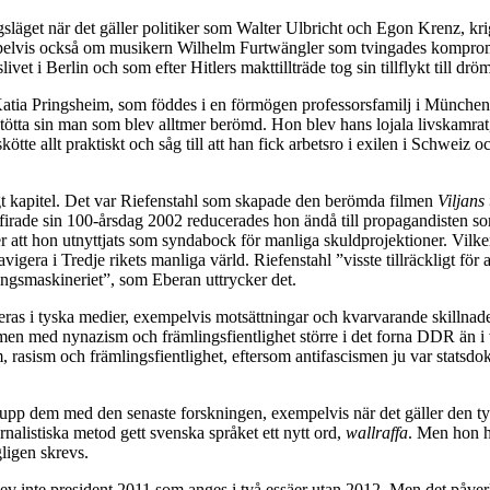
gsläget när det gäller politiker som Walter Ulbricht och Egon Krenz,
pelvis också om musikern Wilhelm Furtwängler som tvingades kompromi
vet i Berlin och som efter Hitlers makttillträde tog sin tillflykt till dr
atia Pringsheim, som föddes i en förmögen professorsfamilj i München.
 stötta sin man som blev alltmer berömd. Hon blev hans lojala livskamra
ötte allt praktiskt och såg till att han fick arbetsro i exilen i Schweiz 
ngt kapitel. Det var Riefenstahl som skapade den berömda filmen
Viljans
firade sin 100-årsdag 2002 reducerades hon ändå till propagandisten so
r att hon utnyttjats som syndabock för manliga skuldprojektioner. Vilke
era i Tredje rikets manliga värld. Riefenstahl ”visste tillräckligt för 
ningsmaskineriet”, som Eberan uttrycker det.
as i tyska medier, exempelvis motsättningar och kvarvarande skillnade
lemen med nynazism och främlingsfientlighet större i det forna DDR än i
 rasism och främlingsfientlighet, eftersom antifascismen ju var statsdoktr
t upp dem med den senaste forskningen, exempelvis när det gäller den t
nalistiska metod gett svenska språket ett nytt ord,
wallraffa
. Men hon ha
ligen skrevs.
ev inte president 2011 som anges i två essäer utan 2012. Men det påverk