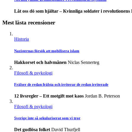
Låt oss dö som hjältar – Kvinnliga soldater i revolutionens
Mest lästa recensioner
Historia
Nazisternas försök att mobilisera islam
Hakkorset och halvmånen
Niclas Sennerteg
Filosofi & psykologi
Frälser de redan frälsta och irriterar de redan irriterade
12 livsregler – Ett motgift mot kaos
Jordan B. Peterson
Filosofi & psykologi
Sverige inte så sekulariserat som vi tror
Det gudlösa folket
David Thurfjell