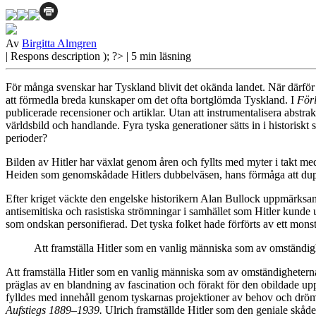
Av
Birgitta Almgren
| Respons
description ); ?>
| 5 min läsning
För många svenskar
har Tyskland blivit det okända landet. När därför
att förmedla breda kunskaper om det ofta bortglömda Tyskland. I
För
publicerade recensioner och artiklar. Utan att instrumentalisera abstr
världsbild och handlande. Fyra tyska generationer sätts in i historiskt
perioder?
Bilden av Hitler
har växlat genom åren och fyllts med myter i takt me
Heiden som genomskådade Hitlers dubbelväsen, hans förmåga att dup
Efter kriget väckte den engelske historikern Alan Bullock uppmärks
antisemitiska och rasistiska strömningar i samhället som Hitler kunde
som ondskan personifierad. Det tyska folket hade förförts av ett mon
Att framställa Hitler som en vanlig människa som av omständigh
Att framställa Hitler som en vanlig människa som av omständighetern
präglas av en blandning av fascination och förakt för den obildade u
fylldes med innehåll genom tyskarnas projektioner av behov och drö
Aufstiegs 1889–1939.
Ulrich framställde Hitler som den geniale sk