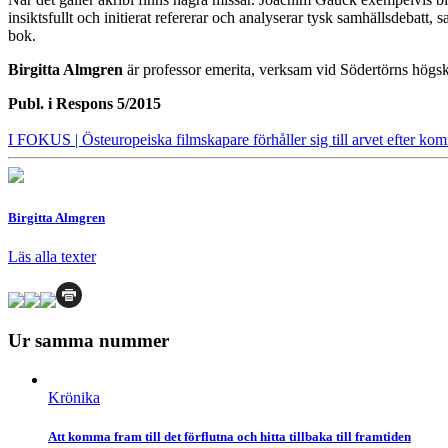
insiktsfullt och initierat refererar och analyserar tysk samhällsdebatt,
bok.
Birgitta Almgren
är professor emerita, verksam vid Södertörns högs
Publ. i
Respons 5/2015
I FOKUS
| Östeuropeiska filmskapare förhåller sig till arvet efter 
Birgitta Almgren
Läs alla texter
Ur samma nummer
Krönika
Att komma fram till det förflutna och hitta tillbaka till framtiden