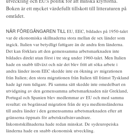
utveckling och EU:s politik för att minska klyftorna.
Boken är ett mycket värdefullt tillskott till litteraturen på
området.
NÄR FÖREGÅNGAREN TILL
EU, EEC, bildades på 1950-talet
var de ekonomiska skillnaderna stora mellan de sex länder som
ingick. Italien var betydligt fattigare än de andra fem länderna.
Det kan förklara att den gemensamma arbetsmarknaden inte
bildades direkt utan först i tre steg under 1960-talet. Men Italien
hade en snabb tillväxt och när det blev fritt att söka arbete i
andra länder inom EEC skedde inte en ökning av migrationen
från Italien; den stora migrationen från Italien till främst Tyskland
hade ägt rum tidigare. På samma sätt skedde inte omedelbart en
utvidgning av den gemensamma arbetsmarknaden när Grekland,
Portugal och Spanien blev medlemmar av EU och med samma
resultat: en begränsad migration från de nya medlemsländerna
till andra länder i den gemensamma arbetsmarknaden efter att
gränserna öppnats för arbetskraftsinvandrare.
Inkomstskillnaderna hade redan minskat. De sydeuropeiska
länderna hade en snabb ekonomisk utveckling.