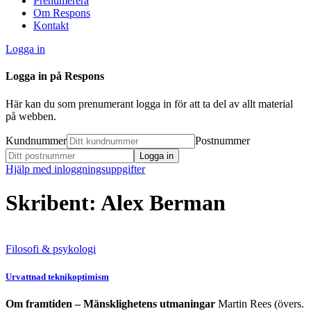
Prenumerera
Om Respons
Kontakt
Logga in
Logga in på Respons
Här kan du som prenumerant logga in för att ta del av allt material
på webben.
Kundnummer
Postnummer
Hjälp med inloggningsuppgifter
Skribent: Alex Berman
Filosofi & psykologi
Urvattnad teknikoptimism
Om framtiden – Mänsklighetens utmaningar
Martin Rees (övers.