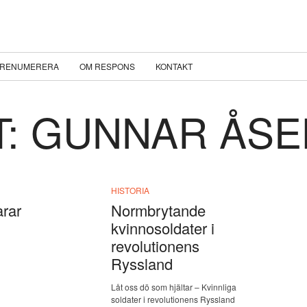
RENUMERERA
OM RESPONS
KONTAKT
T: GUNNAR ÅSE
HISTORIA
rar
Normbrytande
kvinnosoldater i
revolutionens
Ryssland
Låt oss dö som hjältar – Kvinnliga
soldater i revolutionens Ryssland