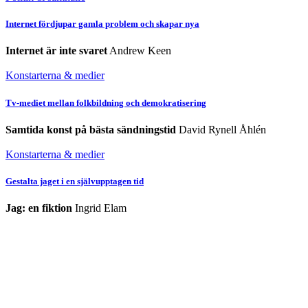
Internet fördjupar gamla problem och skapar nya
Internet är inte svaret
Andrew Keen
Konstarterna & medier
Tv-mediet mellan folkbildning och demokratisering
Samtida konst på bästa sändningstid
David Rynell Åhlén
Konstarterna & medier
Gestalta jaget i en självupptagen tid
Jag: en fiktion
Ingrid Elam