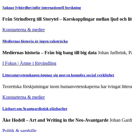
Saknar lyhördhet inför internationell forskning
Från Strindberg till Storytel – Korskopplingar mellan ljud och li
Konstarterna & medier
Mediernas historia är ingen raksträcka
Mediernas historia – Från big bang till big data
Johan Jarlbrink, P
I Fokus
| Ämne i förvändling
Litteraturvetenskapen öppnar sig mot en komplex social verklighet
Teoretiska förskjutningar inom humanvetenskaperna har tvingat littera
Konstarterna & medier
Läsbart om Avantgardistisk oläsbarhet
Åke Hodell – Art and Writing in the Neo-Avantgarde
Johan Gard
Politik & samhälle