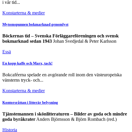
i vår tid...
Konstarterna & medier
Mytomspunnen bokmarknad genomlyst
Böckernas tid – Svenska Förläggareföreningen och svensk
bokmarknad sedan 1943
Johan Svedjedal & Peter Karlsson
Essä
En kopp kaffe och Marx, tack!
Bokcaféerna spelade en avgörande roll inom den västeuropeiska
vänsterns tryck- och...
Konstarterna & medier
Kontorsråttan i litterär belysning
Tjänstemannen i skönlitteraturen – Bilder av goda och mindre
goda byråkrater
Anders Björnsson & Björn Rombach (red.)
Historia