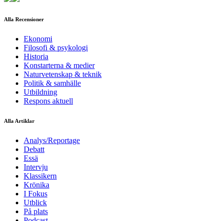
Alla Recensioner
Ekonomi
Filosofi & psykologi
Historia
Konstarterna & medier
Naturvetenskap & teknik
Politik & samhälle
Utbildning
Respons aktuell
Alla Artiklar
Analys/Reportage
Debatt
Essä
Intervju
Klassikern
Krönika
I Fokus
Utblick
På plats
Podcast