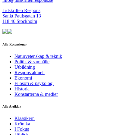
info@tidskriftenrespons.se
Tidskriften Respons
Sankt Paulsgatan 13
118 46 Stockholm
Alla Recensioner
Naturvetenskap & teknik
Politik & samhälle
Utbildning
Respons aktuell
Ekonomi
Filosofi & psykologi
Historia
Konstarterna & medier
Alla Artiklar
Klassikern
Krönika
I Fokus
Utblick