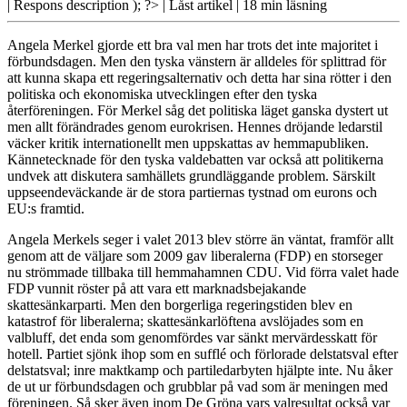
| Respons
description ); ?>
| Låst artikel
| 18 min läsning
Angela Merkel gjorde ett bra val men har trots det inte majoritet i
förbundsdagen. Men den tyska ­vänstern är alldeles för splittrad för
att kunna skapa ett regeringsalternativ och detta har sina rötter i den
politiska och ekonomiska utvecklingen efter den tyska
återföreningen. För Merkel såg det politiska läget ganska dystert ut
men allt förändrades genom eurokrisen. Hennes dröjande ledarstil
väcker kritik internationellt men uppskattas av hemmapubliken.
Kännetecknade för den tyska valdebatten var också att politikerna
undvek att diskutera samhällets grundläggande problem. Särskilt
uppseendeväckande är de stora partiernas tystnad om eurons och
EU:s framtid.
Angela Merkels seger
i valet 2013 blev större än väntat, framför allt
genom att de väljare som 2009 gav liberalerna (FDP) en storseger
nu strömmade tillbaka till hemmahamnen CDU. Vid förra valet hade
FDP vunnit röster på att vara ett marknadsbejakande
skattesänkarparti. Men den borgerliga regeringstiden blev en
katastrof för liberalerna; skattesänkarlöftena avslöjades som en
valbluff, det enda som genomfördes var sänkt mervärdesskatt för
hotell. Partiet sjönk ihop som en sufflé och förlorade delstatsval efter
delstatsval; inre maktkamp och partiledarbyten hjälpte inte. Nu åker
de ut ur förbundsdagen och grubblar på vad som är meningen med
föreningen. Så sker även inom De Gröna vars valresultat också var