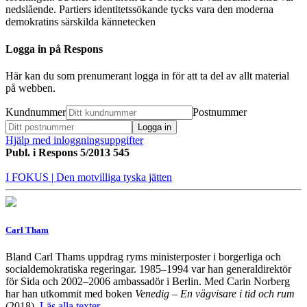
nedslående. Partiers identitetssökande tycks vara den moderna
demokratins särskilda kännetecken
Logga in på Respons
Här kan du som prenumerant logga in för att ta del av allt material
på webben.
Kundnummer
Postnummer
Hjälp med inloggningsuppgifter
Publ. i
Respons 5/2013 545
I FOKUS
| Den motvilliga tyska jätten
Carl Tham
Bland Carl Thams uppdrag ryms ministerposter i borgerliga och
socialdemokratiska regeringar. 1985–1994 var han generaldirektör
för Sida och 2002–2006 ambassadör i Berlin. Med Carin Norberg
har han utkommit med boken
Venedig – En vägvisare i tid och rum
(2018).
Läs alla texter