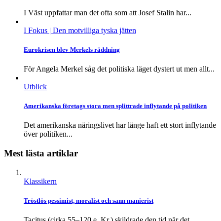
I Väst uppfattar man det ofta som att Josef Stalin har...
I Fokus
| Den motvilliga tyska jätten
Eurokrisen blev Merkels räddning
För Angela Merkel såg det politiska läget dystert ut men allt...
Utblick
Amerikanska företags stora men splittrade inflytande på politiken
Det amerikanska näringslivet har länge haft ett stort inflytande
över politiken...
Mest lästa artiklar
Klassikern
Tröstlös pessimist, moralist och sann manierist
Tacitus (cirka 55–120 e. Kr.) skildrade den tid när det