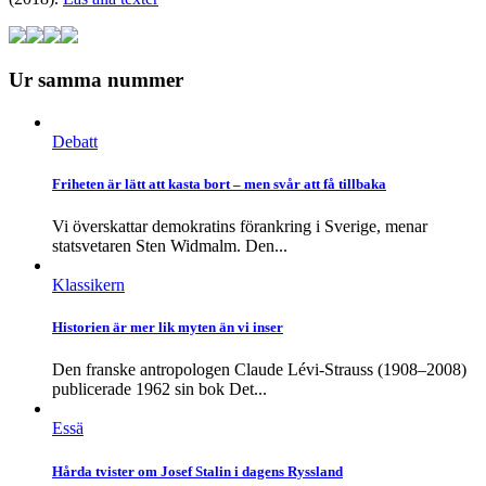
Ur samma nummer
Debatt
Friheten är lätt att kasta bort – men svår att få tillbaka
Vi överskattar demokratins förankring i Sverige, menar
statsvetaren Sten Widmalm. Den...
Klassikern
Historien är mer lik myten än vi inser
Den franske antropologen Claude Lévi-Strauss (1908–2008)
publicerade 1962 sin bok Det...
Essä
Hårda tvister om Josef Stalin i dagens Ryssland