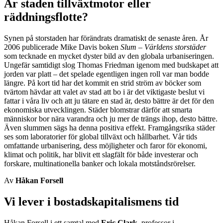
Är staden tillväxtmotor eller
räddningsflotte?
Synen på storstaden har förändrats dramatiskt de senaste åren. År
2006 publicerade Mike Davis boken
Slum – Världens storstäder
som tecknade en mycket dyster bild av den globala urbaniseringen.
Ungefär samtidigt slog Thomas Friedman igenom med budskapet att
jorden var platt – det spelade egentligen ingen roll var man bodde
längre. På kort tid har det kommit en strid ström av böcker som
tvärtom hävdar att valet av stad att bo i är det viktigaste beslut vi
fattar i våra liv och att ju tätare en stad är, desto bättre är det för den
ekonomiska utvecklingen. Städer blomstrar därför att smarta
människor bor nära varandra och ju mer de trängs ihop, desto bättre.
Även slummen sägs ha denna positiva effekt. Framgångsrika städer
ses som laboratorier för global tillväxt och hållbarhet. Vår tids
omfattande urbanisering, dess möjligheter och faror för ekonomi,
klimat och politik, har blivit ett slagfält för både investerar och
forskare, multinationella banker och lokala motståndsrörelser.
Av
Håkan Forsell
Vi lever i bostadskapitalismens tid
Håkan Forsell i ett samtal med
Eric Clark
, professor i