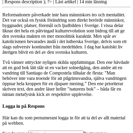
| Respons
description ); ?>
| Låst artikel
| 14 min läsning
Reformationen påverkade inte bara människors tro och mentalitet.
Det var också en fysisk förändring som direkt berörde människor,
byggnader, platser, föremål och ljudbilden i Sverige. I vissa delar
liknar det hela en påtvingad kulturrevolution som bidrog till att ge
den svenska makten en mer monolitisk karaktär.
Men spår av
katolicismen bevarades ändå i det lutherska Sverige, delvis som ett
slags subversiv kontinuitet från medeltiden. I dag har katolskt liv
återigen blivit en del av den svenska kulturen.
Två vänner uttryckte
nyligen skilda uppfattningar. Den ene hävdade
att en god bok lätt slår ut en vacker solnedgång, den andre att en
vandring till Santiago de Compostela tilltalar de flesta: ”Man
behöver inte vara troende för att pilgrimsvandra, själva vandringen
öppnar hela kroppen för en djupare mening.” Den ene prioriterar
skriven text, den andre läser hellre ”naturens bok” – båda får en
nästan metafysisk kick av respektive upplevelse.
Logga in på Respons
Här kan du som prenumerant logga in för att ta del av allt material
på webben.