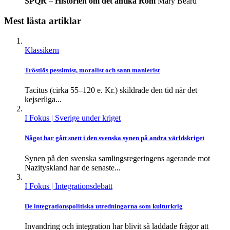
SPQR – Historien om det antika Rom
Mary Beard
Mest lästa artiklar
Klassikern
Tröstlös pessimist, moralist och sann manierist
Tacitus (cirka 55–120 e. Kr.) skildrade den tid när det
kejserliga...
I Fokus
| Sverige under kriget
Något har gått snett i den svenska synen på andra världskriget
Synen på den svenska samlingsregeringens agerande mot
Nazityskland har de senaste...
I Fokus
| Integrationsdebatt
De integrationspolitiska utredningarna som kulturkrig
Invandring och integration har blivit så laddade frågor att