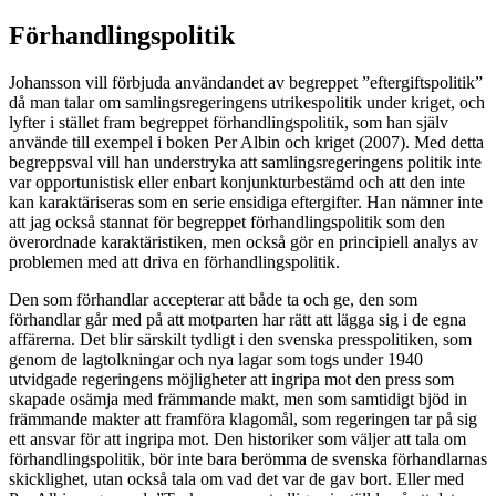
Förhandlingspolitik
Johansson vill förbjuda
användandet av begreppet ”eftergiftspolitik”
då man talar om samlingsregeringens utrikespolitik under kriget, och
lyfter i stället fram begreppet förhandlingspolitik, som han själv
använde till exempel i boken Per Albin och kriget (2007). Med detta
begreppsval vill han understryka att samlingsregeringens politik inte
var opportunistisk eller enbart konjunkturbestämd och att den inte
kan karaktäriseras som en serie ensidiga eftergifter. Han nämner inte
att jag också stannat för begreppet förhandlingspolitik som den
överordnade karaktäristiken, men också gör en principiell analys av
problemen med att driva en förhandlingspolitik.
Den som förhandlar accepterar att både ta och ge, den som
förhandlar går med på att motparten har rätt att lägga sig i de egna
affärerna. Det blir särskilt tydligt i den svenska presspolitiken, som
genom de lagtolkningar och nya lagar som togs under 1940
utvidgade regeringens möjligheter att ingripa mot den press som
skapade osämja med främmande makt, men som samtidigt bjöd in
främmande makter att framföra klagomål, som regeringen tar på sig
ett ansvar för att ingripa mot. Den historiker som väljer att tala om
förhandlingspolitik, bör inte bara berömma de svenska förhandlarnas
skicklighet, utan också tala om vad det var de gav bort. Eller med