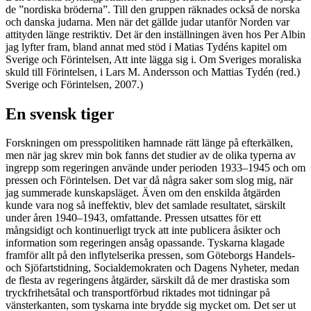
de ”nordiska bröderna”. Till den gruppen räknades också de norska
och danska judarna. Men när det gällde judar utanför Norden var
attityden länge restriktiv. Det är den inställningen även hos Per Albin
jag lyfter fram, bland annat med stöd i Matias Tydéns kapitel om
Sverige och Förintelsen, Att inte lägga sig i. Om Sveriges moraliska
skuld till Förintelsen, i Lars M. Andersson och Mattias Tydén (red.)
Sverige och Förintelsen, 2007.)
En svensk tiger
Forskningen om presspolitiken
hamnade rätt länge på efterkälken,
men när jag skrev min bok fanns det studier av de olika typerna av
ingrepp som regeringen använde under perioden 1933–1945 och om
pressen och Förintelsen. Det var då några saker som slog mig, när
jag summerade kunskapsläget. Även om den enskilda åtgärden
kunde vara nog så ineffektiv, blev det samlade resultatet, särskilt
under åren 1940–1943, omfattande. Pressen utsattes för ett
mångsidigt och kontinuerligt tryck att inte publicera åsikter och
information som regeringen ansåg opassande. Tyskarna klagade
framför allt på den inflytelserika pressen, som Göteborgs Handels-
och Sjöfartstidning, Socialdemokraten och Dagens Nyheter, medan
de flesta av regeringens åtgärder, särskilt då de mer drastiska som
tryckfrihetsåtal och transportförbud riktades mot tidningar på
vänsterkanten, som tyskarna inte brydde sig mycket om. Det ser ut