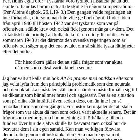
Per Albins egna ord: ”Tyskarna voro tydligen inställda på att det
skulle förhandlas härom och att de skulle få någon kompensation.”
(Per Albins dagbok, 26.1.1943.) Den gången valde regeringen att
inte förhandla, eftersom man inte ville ge bort något. Under tiden
från april 1940 till hösten 1942 var det tyskarna som var på
offensiven, ställde krav och också fick igenom många av dem. Det
är faktiskt inte orimligt att kalla detta för en eftergiftspolitik. Från
sommaren 1943 är det däremot den svenska regeringen som är
offensiv och säger upp det ena avtalet om särskilda tyska rättigheter
efter det andra.
För historikern gäller det att ställa frågor som var akuta
då men som också varit aktuella senare.
Jag har valt att kalla min bok
Att bo granne med ondskan
eftersom
jag velat lyfta fram den principiella problematik som den neutrala
och demokratiska småstaten ställs inför när den måste förhålla sig till
en diktatur som blir alltmer brutal och aggressiv. Det är en situation
som på olika sätt inträffat även sedan dess, om än inte i en så
renodlad form som den gången. För historikern gäller det att ställa
frågor som var akuta då men som också varit aktuella senare. Det är
frågor som medborgarna har anledning att förhålla sig till och
fundera över hur de själva skulle ha besvarat men också hur de
besvarar dem i sin egen samtid. Kan man verkligen försvara
demokratin genom att inskränka den? Ska man reagera mot