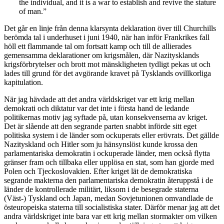
the individual, and it is a war to establish and revive the stature
of man.”
Det går en linje från denna klarsynta deklaration över till Churchills
berömda tal i underhuset i juni 1940, när han inför Frankrikes fall
höll ett flammande tal om fortsatt kamp och till de allierades
gemensamma deklarationer om krigsmålen, där Nazitysklands
krigsförbrytelser och brott mot mänskligheten tydligt pekas ut och
lades till grund för det avgörande kravet på Tysklands ovillkorliga
kapitulation.
När jag hävdade att det andra världskriget var ett krig mellan
demokrati och diktatur var det inte i första hand de ledande
politikernas motiv jag syftade på, utan konsekvenserna av kriget.
Det är slående att den segrande parten snabbt införde sitt eget
politiska system i de länder som ockuperats eller erövrats. Det gällde
Nazityskland och Hitler som ju hänsynslöst kunde krossa den
parlamentariska demokratin i ockuperade länder, men också flytta
gränser fram och tillbaka eller upplösa en stat, som han gjorde med
Polen och Tjeckoslovakien. Efter kriget lät de demokratiska
segrande makterna den parlamentariska demokratin återuppstå i de
länder de kontrollerade militärt, liksom i de besegrade staterna
(Väst-) Tyskland och Japan, medan Sovjetunionen omvandlade de
östeuropeiska staterna till socialistiska stater. Därför menar jag att det
andra världskriget inte bara var ett krig mellan stormakter om vilken