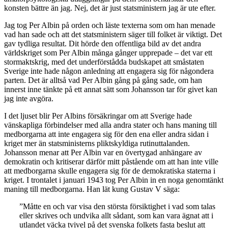
konsten bättre än jag. Nej, det är just statsministern jag är ute efter.
Jag tog Per Albin på orden och läste texterna som om han menade
vad han sade och att det statsministern säger till folket är viktigt. Det
gav tydliga resultat. Dit hörde den offentliga bild av det andra
världskriget som Per Albin många gånger upprepade – det var ett
stormaktskrig, med det underförstådda budskapet att småstaten
Sverige inte hade någon anledning att engagera sig för någondera
parten. Det är alltså vad Per Albin gång på gång sade, om han
innerst inne tänkte på ett annat sätt som Johansson tar för givet kan
jag inte avgöra.
I det ljuset blir Per Albins försäkringar om att Sverige hade
vänskapliga förbindelser med alla andra stater och hans maning till
medborgarna att inte engagera sig för den ena eller andra sidan i
kriget mer än statsministerns pliktskyldiga rutinuttalanden.
Johansson menar att Per Albin var en övertygad anhängare av
demokratin och kritiserar därför mitt påstående om att han inte ville
att medborgarna skulle engagera sig för de demokratiska staterna i
kriget. I trontalet i januari 1943 tog Per Albin in en noga genomtänkt
maning till medborgarna. Han lät kung Gustav V säga:
”Måtte en och var visa den största försiktighet i vad som talas
eller skrives och undvika allt sådant, som kan vara ägnat att i
utlandet väcka tvivel på det svenska folkets fasta beslut att