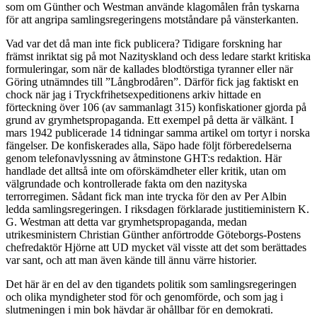
som om Günther och Westman använde klagomålen från tyskarna
för att angripa samlingsregeringens motståndare på vänsterkanten.
Vad var det då man inte fick publicera? Tidigare forskning har
främst inriktat sig på mot Nazityskland och dess ledare starkt kritiska
formuleringar, som när de kallades blodtörstiga tyranner eller när
Göring utnämndes till ”Långbrodåren”. Därför fick jag faktiskt en
chock när jag i Tryckfrihetsexpeditionens arkiv hittade en
förteckning över 106 (av sammanlagt 315) konfiskationer gjorda på
grund av grymhetspropaganda. Ett exempel på detta är välkänt. I
mars 1942 publicerade 14 tidningar samma artikel om tortyr i norska
fängelser. De konfiskerades alla, Säpo hade följt förberedelserna
genom telefonavlyssning av åtminstone GHT:s redaktion. Här
handlade det alltså inte om oförskämdheter eller kritik, utan om
välgrundade och kontrollerade fakta om den nazityska
terrorregimen. Sådant fick man inte trycka för den av Per Albin
ledda samlingsregeringen. I riksdagen förklarade justitieministern K.
G. Westman att detta var grymhetspropaganda, medan
utrikesministern Christian Günther anförtrodde Göteborgs-Postens
chefredaktör Hjörne att UD mycket väl visste att det som berättades
var sant, och att man även kände till ännu värre historier.
Det här är en del av den tigandets politik som samlingsregeringen
och olika myndigheter stod för och genomförde, och som jag i
slutmeningen i min bok hävdar är ohållbar för en demokrati.