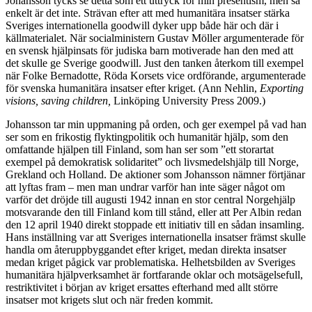
Johansson tycks se detta som ett uttryck för min presentism, men så
enkelt är det inte. Strävan efter att med humanitära insatser stärka
Sveriges internationella goodwill dyker upp både här och där i
källmaterialet. När socialministern Gustav Möller argumenterade för
en svensk hjälpinsats för judiska barn motiverade han den med att
det skulle ge Sverige goodwill. Just den tanken återkom till exempel
när Folke Bernadotte, Röda Korsets vice ordförande, argumenterade
för svenska humanitära insatser efter kriget. (Ann Nehlin,
Exporting
visions, saving children,
Linköping University Press 2009.)
Johansson tar min uppmaning på orden, och ger exempel på vad han
ser som en frikostig flyktingpolitik och humanitär hjälp, som den
omfattande hjälpen till Finland, som han ser som ”ett storartat
exempel på demokratisk solidaritet” och livsmedelshjälp till Norge,
Grekland och Holland. De aktioner som Johansson nämner förtjänar
att lyftas fram – men man undrar varför han inte säger något om
varför det dröjde till augusti 1942 innan en stor central Norgehjälp
motsvarande den till Finland kom till stånd, eller att Per Albin redan
den 12 april 1940 direkt stoppade ett initiativ till en sådan insamling.
Hans inställning var att Sveriges internationella insatser främst skulle
handla om återuppbyggandet efter kriget, medan direkta insatser
medan kriget pågick var problematiska. Helhetsbilden av Sveriges
humanitära hjälpverksamhet är fortfarande oklar och motsägelsefull,
restriktivitet i början av kriget ersattes efterhand med allt större
insatser mot krigets slut och när freden kommit.