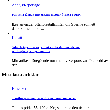
Analys/Reportage
Politiska fångar tillverkade möbler åt Ikea i DDR
Ikea använder ofta föreställningen om Sverige som ett
demokratiskt land i...
Debatt
Säkerhetspolitikens primat var bestämmande för
samlingsregeringens politik
Min artikel i föregående nummer av Respons var föranledd av
den...
Mest lästa artiklar
Klassikern
Tröstlös pessimist, moralist och sann manierist
Tacitus (cirka 55–120 e. Kr.) skildrade den tid när det