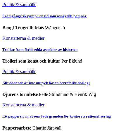
Politik & samhälle
Framgångsrik pamp i en tid som avskydde pampar
Bengt Tengroth
Mats Wångersjö
Konstarterna & medier
Trollar fram förbisedda aspekter av historien
Trolleri som konst och kultur
Per Eklund
Politik & samhälle
Allt dödande är inte uttryck för en herrefolksideologi
Djurens förintelse
Pelle Strindlund & Henrik Wig
Konstarterna & medier
Ett pappersformat som lade grunden för kontorets rationalisering
Pappersarbete
Charlie Järpvall