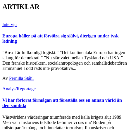
ARTIKLAR
Intervju
Europa håller på att förstöra sig självt, återigen under tysk
ledning
”Brexit är fullkomligt logiskt.” ”Det kontinentala Europa har ingen
talang för demokrati.” ”Nu står valet mellan Tyskland och USA.”
Den franske historikern, socialantropologen och samhällsdebattören
Emmanuel Todd räds inte provokativa...
Av
Pernilla Ståhl
Analys/Reportage
Vi har förlorat förmågan att föreställa oss en annan värld än
den samtida
Västvärldens värderingar triumferade med kalla krigets slut 1989.
Men var i historiens tidsflöde befinner vi oss nu? Buden på
milstolpar är många och innefattar terrorism, finanskriser och