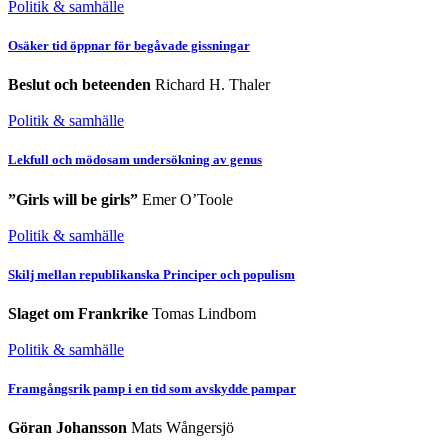
Politik & samhälle
Osäker tid öppnar för begåvade gissningar
Beslut och beteenden
Richard H. Thaler
Politik & samhälle
Lekfull och mödosam undersökning av genus
”Girls will be girls”
Emer O’Toole
Politik & samhälle
Skilj mellan republikanska Principer och populism
Slaget om Frankrike
Tomas Lindbom
Politik & samhälle
Framgångsrik pamp i en tid som avskydde pampar
Göran Johansson
Mats Wångersjö