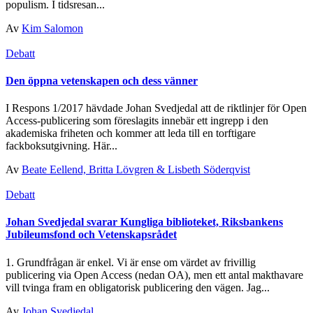
populism. I tidsresan...
Av
Kim Salomon
Debatt
Den öppna vetenskapen och dess vänner
I Respons 1/2017 hävdade Johan Svedjedal att de riktlinjer för Open
Access-publicering som föreslagits innebär ett ingrepp i den
akademiska friheten och kommer att leda till en torftigare
fackboksutgivning. Här...
Av
Beate Eellend, Britta Lövgren & Lisbeth Söderqvist
Debatt
Johan Svedjedal svarar Kungliga biblioteket, Riksbankens
Jubileumsfond och Vetenskapsrådet
1. Grundfrågan är enkel. Vi är ense om värdet av frivillig
publicering via Open Access (nedan OA), men ett antal makthavare
vill tvinga fram en obligatorisk publicering den vägen. Jag...
Av
Johan Svedjedal