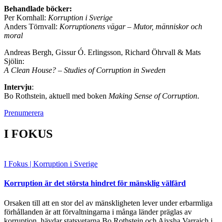
Behandlade böcker:
Per Kornhall:
Korruption i Sverige
Anders Törnvall:
Korruptionens vägar – Mutor, människor och
moral
Andreas Bergh, Gissur Ó. Erlingsson, Richard Öhrvall & Mats
Sjölin:
A Clean House? – Studies of Corruption in Sweden
Intervju
:
Bo Rothstein, aktuell med boken
Making Sense of Corruption
.
Prenumerera
I FOKUS
I Fokus
| Korruption i Sverige
Korruption är det största hindret för mänsklig välfärd
Orsaken till att en stor del av mänskligheten lever under erbarmliga
förhållanden är att förvaltningarna i många länder präglas av
korruption, hävdar statsvetarna Bo Rothstein och Aiysha Varraich i