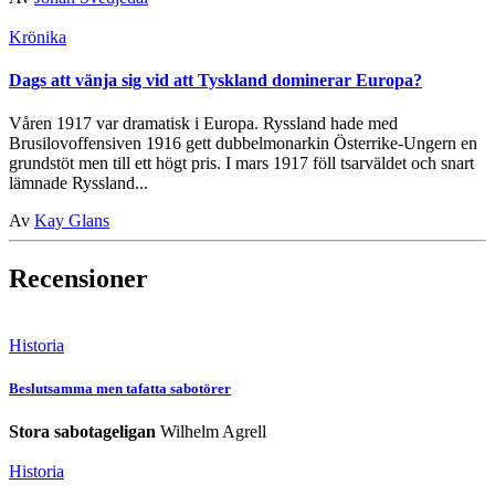
Krönika
Dags att vänja sig vid att Tyskland dominerar Europa?
Våren 1917 var dramatisk i Europa. Ryssland hade med
Brusilovoffensiven 1916 gett dubbelmonarkin Österrike-Ungern en
grundstöt men till ett högt pris. I mars 1917 föll tsarväldet och snart
lämnade Ryssland...
Av
Kay Glans
Recensioner
Historia
Beslutsamma men tafatta sabotörer
Stora sabotageligan
Wilhelm Agrell
Historia