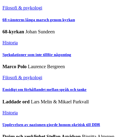
Filosofi & psykologi
68-vänsterns långa marsch genom kyrkan
68-kyrkan
Johan Sundeen
Historia
Spekulationer som inte tillför någonting
Marco Polo
Laurence Bergreen
Filosofi & psykologi
Ensidigt om förhållandet mellan språk och tanke
Laddade ord
Lars Melin & Mikael Parkvall
Historia
Upplevelsen av nazismen gjorde honom okritisk till DDR
Dröm och verklighet Stellan Arvidson
Birgitta Almgren