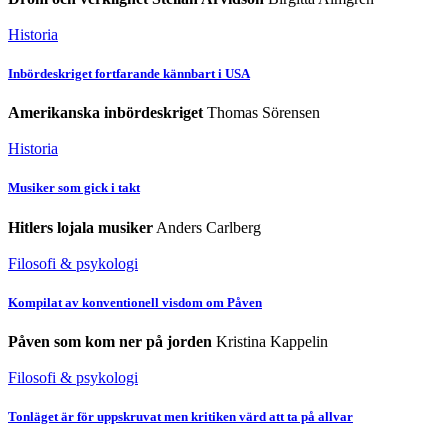
Historia
Inbördeskriget fortfarande kännbart i USA
Amerikanska inbördeskriget
Thomas Sörensen
Historia
Musiker som gick i takt
Hitlers lojala musiker
Anders Carlberg
Filosofi & psykologi
Kompilat av konventionell visdom om Påven
Påven som kom ner på jorden
Kristina Kappelin
Filosofi & psykologi
Tonläget är för uppskruvat men kritiken värd att ta på allvar