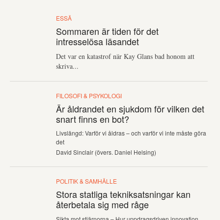
ESSÄ
Sommaren är tiden för det
intresselösa läsandet
Det var en katastrof när Kay Glans bad honom att
skriva...
FILOSOFI & PSYKOLOGI
Är åldrandet en sjukdom för vilken det
snart finns en bot?
Livslängd: Varför vi åldras – och varför vi inte måste göra
det
David Sinclair (övers. Daniel Helsing)
POLITIK & SAMHÄLLE
Stora statliga tekniksatsningar kan
återbetala sig med råge
Sikta mot stjärnorna – Hur uppdragsdriven innovation