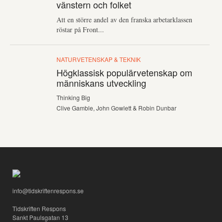
vänstern och folket
Att en större andel av den franska arbetarklassen
röstar på Front...
NATURVETENSKAP & TEKNIK
Högklassisk populärvetenskap om
människans utveckling
Thinking Big
Clive Gamble, John Gowlett & Robin Dunbar
info@tidskriftenrespons.se
Tidskriften Respons
Sankt Paulsgatan 13