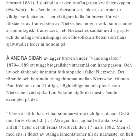
februari 1881). I slutändan är den omfångsrika kvarlåtenskapen
(
Nachlaß
) – bestående av arbetsnotiser, utkast, excerpter ur
viktiga verk etcetera – en viktigare källa än breven för vår
förståelse av framväxten av Nietzsches mogna verk, som snarare
är monologiskt framvuxet, i ett Nietzsches samtal med sig själv
och de många vetenskapliga och filosofiska arbeten som hans
självstudier leder in honom på.
Å ANDRA SIDAN
avlägger breven under ”vandringsåren”
1879–1889 ett tungt biografiskt vittnesmål om hans person. Och
liv och tänkande är intimt förknippade i fallet Nietzsche. Det
rörande och berömda triangeldramat mellan Nietzsche, vännen
Paul Rée och den 21-åriga, högintelligenta och precis som
Nietzsche svårt sjuka Lou Salomé utgör det mest slående
exemplet på det.
”Våren är förbi här: vi har sommarvärme och ljusa dagar. Det är
min förtvivlans tid. […] Återigen har jag haft ett antal svåra
anfall!” heter det till Franz Overbeck den 17 mars 1882. Men så
med ens, i flödet av otaliga lamentationer till de närmaste: en helt