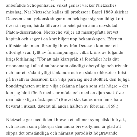
anbefallde Schopenhauer, vilket genast väcker Nietzsches
misshag. När Nietzsche kallas till professor i Basel 1869 skickar
Deussen sina lyckönskningar men beklagar sig samtidigt kort
över sin egen, hårda tillvaro i arbetet på en ännu oavslutad
Platon-dissertation. Nietzsche väljer att missuppfatta brevet
kapitalt och säger i en kort biljett upp bekantskapen. Efter ett
oförstående, men försonligt brev från Deussen kommer ett
utförligt svar, fyllt av förolämpningar, vilka kröns av följande
krigsförklaring: ”För att tala klarspråk så förefaller hela ditt
resonemang i alla dina brev som oändligt obetydligt och trivialt:
och hur ett sådant ytligt tänkande och en sådan ofilosofisk brist
på livsallvar dessutom kan vilja para sig med stolthet, den löjliga
bonddrygheten att inte vilja erkänna någon som står högre – det
kan jag blott förstå med stor möda och med en djup suck över
den mänskliga dårskapen.” (Brevet skickades men finns bara
bevarat i utkast, daterat till andra hälften av februari 1869.)
Nietzsche ger med tiden i breven ett alltmer sympatiskt intryck,
och läsaren som påbörjar den andra brevvolymen är glad att
slippa det omständliga och närmast parodiskt högtravande