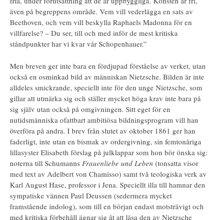
fria, under förutsättning att de är uppbyggliga. Konsten är fri,
även på begreppens område. Vem vill vederlägga en sats av
Beethoven, och vem vill beskylla Raphaels Madonna för en
villfarelse? – Du ser, till och med inför de mest kritiska
ståndpunkter har vi kvar vår Schopenhauer.”
Men breven ger inte bara en fördjupad förståelse av verket, utan
också en osminkad bild av människan Nietzsche. Bilden är inte
alldeles smickrande, speciellt inte för den unge Nietzsche, som
gillar att utmärka sig och ställer mycket höga krav inte bara på
sig själv utan också på omgivningen. Sitt eget för en
nutidsmänniska ofattbart ambitiösa bildningsprogram vill han
överföra på andra. I brev från slutet av oktober 1861 ger han
faderligt, inte utan en bismak av ordergivning, sin femtonåriga
lillasyster Elisabeth förslag på julklappar som hon bör önska sig:
noterna till Schumanns
Frauenliebe und Leben
(tonsatta visor
med text av Adelbert von Chamisso) samt två teologiska verk av
Karl August Hase, professor i Jena. Speciellt illa till hamnar den
sympatiske vännen Paul Deussen (sedermera mycket
framstående indolog), som till en början endast motsträvigt och
med kritiska förbehåll ägnar sig åt att läsa den av Nietzsche