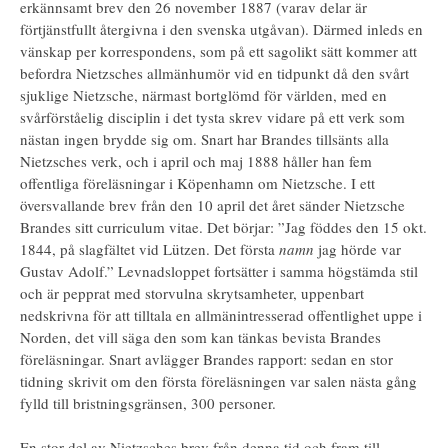
erkännsamt brev den 26 november 1887 (varav delar är
förtjänstfullt återgivna i den svenska utgåvan). Därmed inleds en
vänskap per korrespondens, som på ett sagolikt sätt kommer att
befordra Nietzsches allmänhumör vid en tidpunkt då den svårt
sjuklige Nietzsche, närmast bortglömd för världen, med en
svårförståelig disciplin i det tysta skrev vidare på ett verk som
nästan ingen brydde sig om. Snart har Brandes tillsänts alla
Nietzsches verk, och i april och maj 1888 håller han fem
offentliga föreläsningar i Köpenhamn om Nietzsche. I ett
översvallande brev från den 10 april det året sänder Nietzsche
Brandes sitt curriculum vitae. Det börjar: ”Jag föddes den 15 okt.
1844, på slagfältet vid Lützen. Det första
namn
jag hörde var
Gustav Adolf.” Levnadsloppet fortsätter i samma högstämda stil
och är pepprat med storvulna skrytsamheter, uppenbart
nedskrivna för att tilltala en allmänintresserad offentlighet uppe i
Norden, det vill säga den som kan tänkas bevista Brandes
föreläsningar. Snart avlägger Brandes rapport: sedan en stor
tidning skrivit om den första föreläsningen var salen nästa gång
fylld till bristningsgränsen, 300 personer.
En stor del av Nietzsches brev från denna tid och fram till