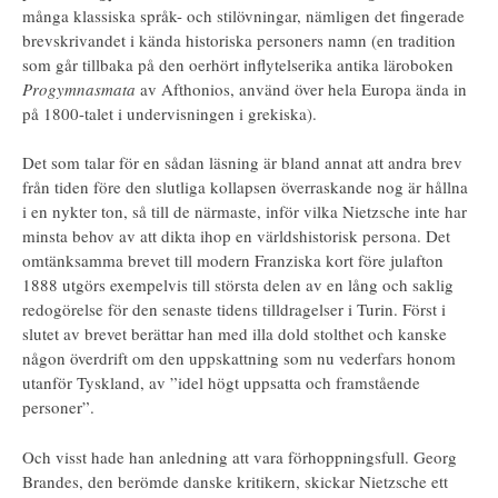
många klassiska språk- och stilövningar, nämligen det fingerade
brevskrivandet i kända historiska personers namn (en tradition
som går tillbaka på den oerhört inflytelserika antika läroboken
Progymnasmata
av Afthonios, använd över hela Europa ända in
på 1800-talet i undervisningen i grekiska).
Det som talar för en sådan läsning är bland annat att andra brev
från tiden före den slutliga kollapsen överraskande nog är hållna
i en nykter ton, så till de närmaste, inför vilka Nietzsche inte har
minsta behov av att dikta ihop en världshistorisk persona. Det
omtänksamma brevet till modern Franziska kort före julafton
1888 utgörs exempelvis till största delen av en lång och saklig
redogörelse för den senaste tidens tilldragelser i Turin. Först i
slutet av brevet berättar han med illa dold stolthet och kanske
någon överdrift om den uppskattning som nu vederfars honom
utanför Tyskland, av ”idel högt uppsatta och framstående
personer”.
Och visst hade han anledning att vara förhoppningsfull. Georg
Brandes, den berömde danske kritikern, skickar Nietzsche ett