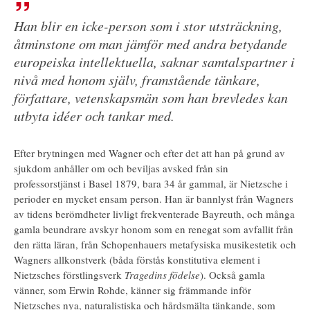
Han blir en icke-person som i stor utsträckning,
åtminstone om man jämför med andra betydande
europeiska intellektuella, saknar samtalspartner i
nivå med honom själv, framstående tänkare,
författare, vetenskapsmän som han brevledes kan
utbyta idéer och tankar med.
Efter brytningen med Wagner och efter det att han på grund av
sjukdom anhåller om och beviljas avsked från sin
professorstjänst i Basel 1879, bara 34 år gammal, är Nietzsche i
perioder en mycket ensam person. Han är bannlyst från Wagners
av tidens berömdheter livligt frekventerade Bayreuth, och många
gamla beundrare avskyr honom som en renegat som avfallit från
den rätta läran, från Schopenhauers metafysiska musikestetik och
Wagners allkonstverk (båda förstås konstitutiva element i
Nietzsches förstlingsverk
Tragedins födelse
). Också gamla
vänner, som Erwin Rohde, känner sig främmande inför
Nietzsches nya, naturalistiska och hårdsmälta tänkande, som