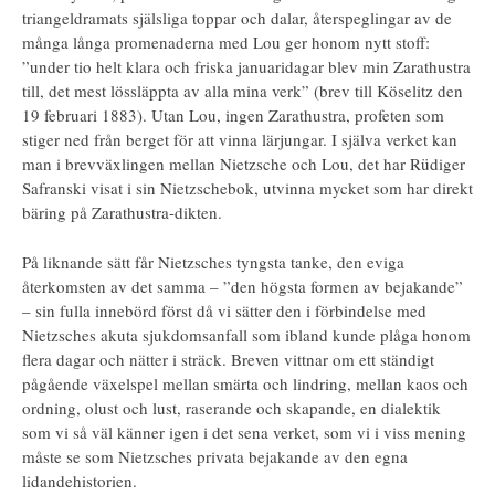
triangeldramats själsliga toppar och dalar, återspeglingar av de
många långa promenaderna med Lou ger honom nytt stoff:
”under tio helt klara och friska januaridagar blev min Zarathustra
till, det mest lössläppta av alla mina verk” (brev till Köselitz den
19 februari 1883). Utan Lou, ingen Zarathustra, profeten som
stiger ned från berget för att vinna lärjungar. I själva verket kan
man i brevväxlingen mellan Nietzsche och Lou, det har Rüdiger
Safranski visat i sin Nietzschebok, utvinna mycket som har direkt
bäring på Zarathustra-dikten.
På liknande sätt får Nietzsches tyngsta tanke, den eviga
återkomsten av det samma – ”den högsta formen av bejakande”
– sin fulla innebörd först då vi sätter den i förbindelse med
Nietzsches akuta sjukdomsanfall som ibland kunde plåga honom
flera dagar och nätter i sträck. Breven vittnar om ett ständigt
pågående växelspel mellan smärta och lindring, mellan kaos och
ordning, olust och lust, raserande och skapande, en dialektik
som vi så väl känner igen i det sena verket, som vi i viss mening
måste se som Nietzsches privata bejakande av den egna
lidandehistorien.