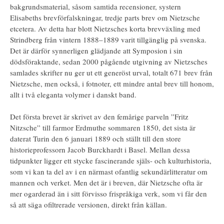
bakgrundsmaterial, såsom samtida recensioner, systern
Elisabeths brevförfalskningar, tredje parts brev om Nietzsche
etcetera. Av detta har blott Nietzsches korta brevväxling med
Strindberg från vintern 1888–1889 varit tillgänglig på svenska.
Det är därför synnerligen glädjande att Symposion i sin
dödsföraktande, sedan 2000 pågående utgivning av Nietzsches
samlades skrifter nu ger ut ett generöst urval, totalt 671 brev från
Nietzsche, men också, i fotnoter, ett mindre antal brev till honom,
allt i två eleganta volymer i danskt band.
Det första brevet är skrivet av den femårige parveln ”Fritz
Nitzsche” till farmor Erdmuthe sommaren 1850, det sista är
daterat Turin den 6 januari 1889 och ställt till den store
historieprofessorn Jacob Burckhardt i Basel. Mellan dessa
tidpunkter ligger ett stycke fascinerande själs- och kulturhistoria,
som vi kan ta del av i en närmast ofantlig sekundärlitteratur om
mannen och verket. Men det är i breven, där Nietzsche ofta är
mer ogarderad än i sitt förvisso frispråkiga verk, som vi får den
så att säga ofiltrerade versionen, direkt från källan.