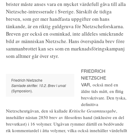
brister måste anses vara en mycket värdefull gåva till alla
Nietzsche-intresserade i Sverige. Särskilt de tidiga
breven, som ger mer handfasta uppgifter om hans
tänkande, är en riktig guldgruva för Nietzscheforskarna.
Breven ger också en osminkad, inte alldeles smickrande
bild av människan Nietzsche. Hans överspända brev före
sammanbrottet kan ses som en marknadsföringskampanj
som alltmer går över styr.
FRIEDRICH
NIETZSCHE
Friedrich Nietzsche
VAR,
också med en
Samlade skrifter. 10.2. Brev i urval
(Symposion).
äldre tids mått, en flitig
brevskrivare. Den tyska,
definitiva
Nietzscheutgåvan, den så kallade
Kritische Gesamtausgabe
,
innehåller nästan 2850 brev av filosofens hand (inklusive en del
brevutkast) i 16 volymer. Utgåvan rymmer därtill en bedövande
rik kommentardel i åtta volymer, vilka också innehåller värdefullt