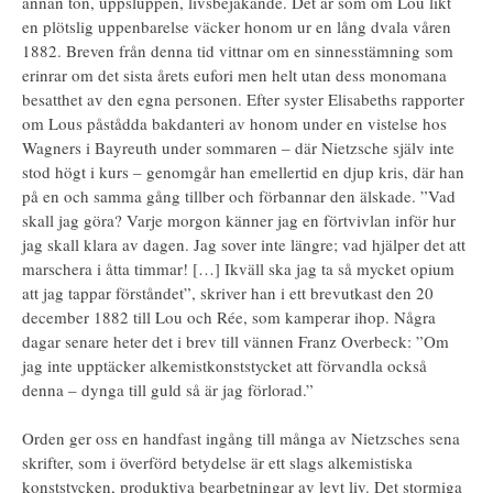
annan ton, uppsluppen, livsbejakande. Det är som om Lou likt
en plötslig uppenbarelse väcker honom ur en lång dvala våren
1882. Breven från denna tid vittnar om en sinnesstämning som
erinrar om det sista årets eufori men helt utan dess monomana
besatthet av den egna personen. Efter syster Elisabeths rapporter
om Lous påstådda bakdanteri av honom under en vistelse hos
Wagners i Bayreuth under sommaren – där Nietzsche själv inte
stod högt i kurs – genomgår han emellertid en djup kris, där han
på en och samma gång tillber och förbannar den älskade. ”Vad
skall jag göra? Varje morgon känner jag en förtvivlan inför hur
jag skall klara av dagen. Jag sover inte längre; vad hjälper det att
marschera i åtta timmar! […] Ikväll ska jag ta så mycket opium
att jag tappar förståndet”, skriver han i ett brevutkast den 20
december 1882 till Lou och Rée, som kamperar ihop. Några
dagar senare heter det i brev till vännen Franz Overbeck: ”Om
jag inte upptäcker alkemistkonststycket att förvandla också
denna – dynga till guld så är jag förlorad.”
Orden ger oss en handfast ingång till många av Nietzsches sena
skrifter, som i överförd betydelse är ett slags alkemistiska
konststycken, produktiva bearbetningar av levt liv. Det stormiga