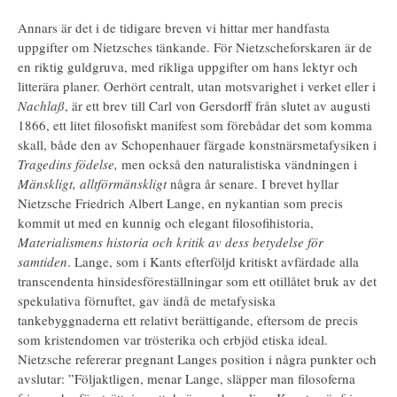
Annars är det i de tidigare breven vi hittar mer handfasta
uppgifter om Nietzsches tänkande. För Nietzscheforskaren är de
en riktig guldgruva, med rikliga uppgifter om hans lektyr och
litterära planer. Oerhört centralt, utan motsvarighet i verket eller i
Nachlaß
, är ett brev till Carl von Gersdorff från slutet av augusti
1866, ett litet filosofiskt manifest som förebådar det som komma
skall, både den av Schopenhauer färgade konstnärsmetafysiken i
Tragedins födelse,
men också den naturalistiska vändningen i
Mänskligt, alltförmänskligt
några år senare. I brevet hyllar
Nietzsche Friedrich Albert Lange, en nykantian som precis
kommit ut med en kunnig och elegant filosofihistoria,
Materialismens historia och kritik av dess betydelse för
samtiden
. Lange, som i Kants efterföljd kritiskt avfärdade alla
transcendenta hinsidesföreställningar som ett otillåtet bruk av det
spekulativa förnuftet, gav ändå de metafysiska
tankebyggnaderna ett relativt berättigande, eftersom de precis
som kristendomen var trösterika och erbjöd etiska ideal.
Nietzsche refererar pregnant Langes position i några punkter och
avslutar: ”Följaktligen, menar Lange, släpper man filosoferna