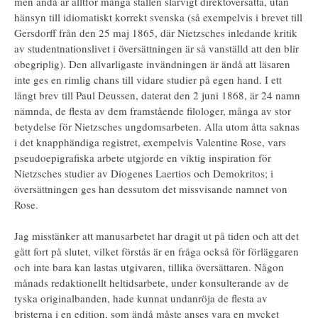
men ändå är alltför många ställen slarvigt direktöversatta, utan
hänsyn till idiomatiskt korrekt svenska (så exempelvis i brevet till
Gersdorff från den 25 maj 1865, där Nietzsches inledande kritik
av studentnationslivet i översättningen är så vanställd att den blir
obegriplig). Den allvarligaste invändningen är ändå att läsaren
inte ges en rimlig chans till vidare studier på egen hand. I ett
långt brev till Paul Deussen, daterat den 2 juni 1868, är 24 namn
nämnda, de flesta av dem framstående filologer, många av stor
betydelse för Nietzsches ungdomsarbeten. Alla utom åtta saknas
i det knapphändiga registret, exempelvis Valentine Rose, vars
pseudoepigrafiska arbete utgjorde en viktig inspiration för
Nietzsches studier av Diogenes Laertios och Demokritos; i
översättningen ges han dessutom det missvisande namnet von
Rose.
Jag misstänker att manusarbetet har dragit ut på tiden och att det
gått fort på slutet, vilket förstås är en fråga också för förläggaren
och inte bara kan lastas utgivaren, tillika översättaren. Någon
månads redaktionellt heltidsarbete, under konsulterande av de
tyska originalbanden, hade kunnat undanröja de flesta av
bristerna i en edition, som ändå måste anses vara en mycket