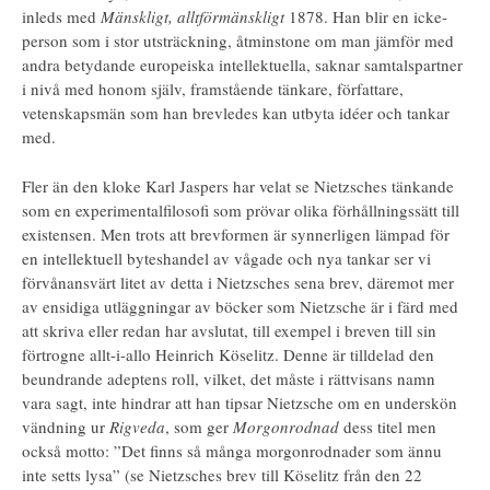
inleds med
Mänskligt, alltförmänskligt
1878. Han blir en icke-
person som i stor utsträckning, åtminstone om man jämför med
andra betydande europeiska intellektuella, saknar samtalspartner
i nivå med honom själv, framstående tänkare, författare,
vetenskapsmän som han brevledes kan utbyta idéer och tankar
med.
Fler än den kloke Karl Jaspers har velat se Nietzsches tänkande
som en experimentalfilosofi som prövar olika förhållningssätt till
existensen. Men trots att brevformen är synnerligen lämpad för
en intellektuell byteshandel av vågade och nya tankar ser vi
förvånansvärt litet av detta i Nietzsches sena brev, däremot mer
av ensidiga utläggningar av böcker som Nietzsche är i färd med
att skriva eller redan har avslutat, till exempel i breven till sin
förtrogne allt-i-allo Heinrich Köselitz. Denne är tilldelad den
beundrande adeptens roll, vilket, det måste i rättvisans namn
vara sagt, inte hindrar att han tipsar Nietzsche om en underskön
vändning ur
Rigveda
, som ger
Morgonrodnad
dess titel men
också motto: ”Det finns så många morgonrodnader som ännu
inte setts lysa” (se Nietzsches brev till Köselitz från den 22