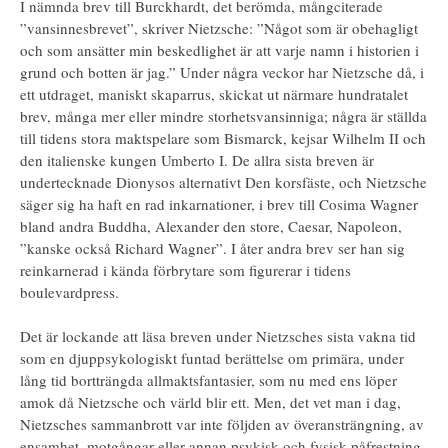
I nämnda brev till Burckhardt, det berömda, mångciterade
”vansinnesbrevet”, skriver Nietzsche: ”Något som är obehagligt
och som ansätter min beskedlighet är att varje namn i historien i
grund och botten är jag.” Under några veckor har Nietzsche då, i
ett utdraget, maniskt skaparrus, skickat ut närmare hundratalet
brev, många mer eller mindre storhetsvansinniga; några är ställda
till tidens stora maktspelare som Bismarck, kejsar Wilhelm II och
den italienske kungen Umberto I. De allra sista breven är
undertecknade Dionysos alternativt Den korsfäste, och Nietzsche
säger sig ha haft en rad inkarnationer, i brev till Cosima Wagner
bland andra Buddha, Alexander den store, Caesar, Napoleon,
”kanske också Richard Wagner”. I åter andra brev ser han sig
reinkarnerad i kända förbrytare som figurerar i tidens
boulevardpress.
Det är lockande att läsa breven under Nietzsches sista vakna tid
som en djuppsykologiskt funtad berättelse om primära, under
lång tid bortträngda allmaktsfantasier, som nu med ens löper
amok då Nietzsche och värld blir ett. Men, det vet man i dag,
Nietzsches sammanbrott var inte följden av överansträngning, av
ensamhet, motgångar eller annan psykisk och fysisk påfrestning