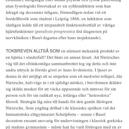
utan fysiologiskt förorsakad av en syfilisinfektion som han
ådragit sig decennier tidigare, förmodligen redan vid ett
bordellbesök som student i Leipzig 1866, en infektion som
slutligen ledde till ett irreparabelt funktionsbortfall av viktiga
hjärnfunktioner (
paralysis progressiva
löd diagnosen på
nervkliniken i Basel dagarna efter hans insjuknande).
TOKBREVEN ALLTSÅ SOM
en närmast mekanisk produkt av
en hjärna i sönderfall? Det finns en annan läsart. Att Nietzsches
väg till det ofrånkomliga sammanbrottet tog sig detta och inte
andra uttryck är förstås givet av hans livshistoria. I ljuset av
denna är det möjligt att se utspelen som ett medvetet rollspel, där
Nietzsche, halvvägs in i ett själsligt mörker, i brevformen ikläder
sig skilda masker för att väcka uppseende och intresse för sin
person och för sin radikalt nya, irrläriga eller ”heterodoxa”
filosofi. Strategin låg nära till hands för den gamle filologen
Nietzsche. Som yngling drillad i de klassiska språken vid det
humanistiska elitgymnasiet Schulpforta – senare i Basel
dessutom ensamt ansvarig för undervisningen i klassisk grekiska
på stadens gymnasium – måste han ha varit förtrogen med en av