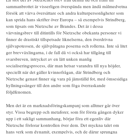
sammanbrottet är visserligen överspända men ändå målmedvetna
försök att värva översättare och andra kulturpersonligheter som
kan sprida hans skrifter över Europa – så exempelvis Strindberg,
som tipsats om Nietzsche av Brandes. Det är i dessa
värvningsbrev till ditintills för Nietzsche obekanta personer vi
finner de drastiskt tillspetsade liknelserna, den överdrivna
självapoteosen, de självpåtagna poserna och rollerna. Inte så litet
ger brevväxlingarna, i de fall då vi också har tillgång till
svarsbreven, intrycket av en lätt unken manlig
socialiseringsprocess, där man hetsar varandra till nya höjder,
speciellt när det gäller kvinnofrågan, där Strindberg och
Nietzsche genast finner sig vara på jämställd fot, med ömsesidiga
hyllningssånger till den andre som föga överraskande
följdfenomen.
Men det är en marknadsföringskampanj som alltmer går över
styr. Vissa begrepp och metaforer, som för första gången dyker
upp i ett sakligt sammanhang, börjar föra ett egenliv där
Nietzsche förlorar kontrollen över dem. Det myckna talet om
hans verk som dynamit, exempelvis, och de därur sprungna