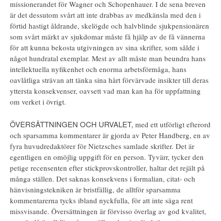
missionerandet för Wagner och Schopenhauer. I de sena breven
är det dessutom svårt att inte drabbas av medkänsla med den i
förtid hastigt åldrande, skelögde och halvblinde sjukpensionären
som svårt märkt av sjukdomar måste få hjälp av de få vännerna
för att kunna bekosta utgivningen av sina skrifter, som sålde i
något hundratal exemplar. Mest av allt måste man beundra hans
intellektuella nyfikenhet och enorma arbetsförmåga, hans
oavlåtliga strävan att tänka sina hårt förvärvade insikter till deras
yttersta konsekvenser, oavsett vad man kan ha för uppfattning
om verket i övrigt.
ÖVERSÄTTNINGEN OCH URVALET,
med ett utförligt efterord
och sparsamma kommentarer är gjorda av Peter Handberg, en av
fyra huvudredaktörer för Nietzsches samlade skrifter. Det är
egentligen en omöjlig uppgift för en person. Tyvärr, tycker den
petige recensenten efter stickprovskontroller, haltar det rejält på
många ställen. Det saknas konsekvens i formalian, citat- och
hänvisningstekniken är bristfällig, de alltför sparsamma
kommentarerna tycks ibland nyckfulla, för att inte säga rent
missvisande. Översättningen är förvisso överlag av god kvalitet,