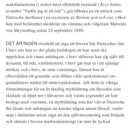
maktfantasierna (i verket mest effektfullt iscensatt i
Ecce homo
,
avsnittet ”Varför jag är ett öde”), går tillbaka på ett uttryck som
Nietzsche återfinner i en recension av
Bortom gott och ont
, vilket
han med belåtenhet meddelar sin väninna och välgörare Malwida
von Meysenbug redan 24 september 1886.
DET ÄR INGEN
överdrift att säga att breven blir Nietzsches öde.
I brev nås han av det glada budskapet att han snart ska
upptäckas och vinna anhängare, i brev stiliserar han sig själv till
dynamit, till öde, världshistoria, i brev går han in i ett själsligt
mörker, och i brev, de sista vansinniga, lämnar han åt
eftervärlden ett genmäle som tillåter vilda spekulationer om
genialitetens närhet till sinnessjukdomen. Allt detta är viktiga
förutsättningar för en livskraftig mytbildning om filosofen som
skådade så djupt ner i tillvarons och varats avgrunder att han
beslogs med vansinne, en mytbildning som har värvat Nietzsche
fler läsare och anhängare än kanske någon annan filosof, varför
man i slutändan måste säga att den självinscenering som började
och slutade i breven marknadsmässigt var mer än lyckad.