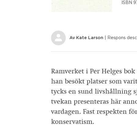
ISBN 9
Av
Kate Larson
| Respons
descr
Ramverket i Per Helges bok 
han besökt platser som varit
tycks en sund livshållning s
tvekan presenteras här anno
vardagen. Fast respekten fö
konservatism.