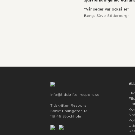
”Vår seger var också er”
Bengt Säve-Söderbergh
AL
Ek
info@tidskriftenrespons.se
Fil
His
Tidskriften Respons
Kon
Sankt Paulsgatan 13
Nat
118 46 Stockholm
Pol
Utb
Res