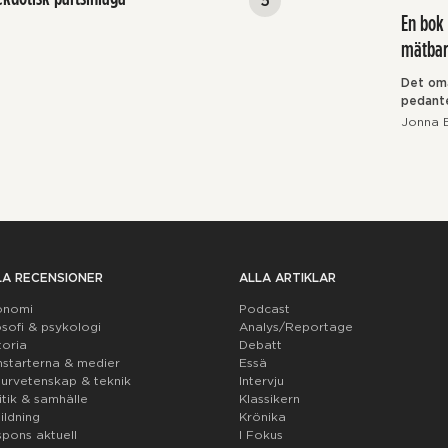
En bok 
mätbar
Det om
pedante
Jonna 
LA RECENSIONER
ALLA ARTIKLAR
onomi
Podcast
osofi & psykologi
Analys/Reportage
toria
Debatt
starterna & medier
Essä
urvetenskap & teknik
Intervju
itik & samhälle
Klassikern
ildning
Krönika
pons aktuell
I Fokus