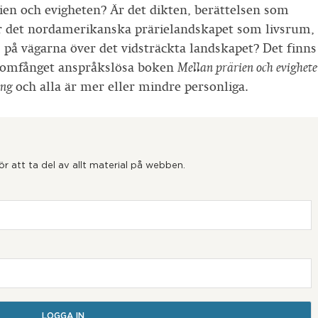
en och evigheten? Är det dikten, berättelsen som
r det nordamerikanska prärielandskapet som livsrum,
en, på vägarna över det vidsträckta landskapet? Det finns
ill omfånget anspråkslösa boken
Mellan prärien och evighet
ing
och alla är mer eller mindre personliga.
 att ta del av allt material på webben.