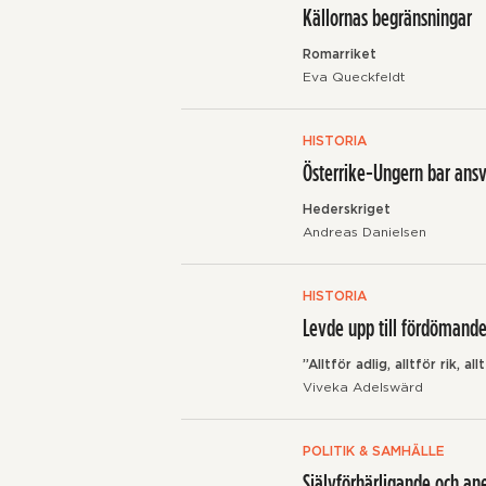
Källornas begränsningar
Romarriket
Eva Queckfeldt
HISTORIA
Österrike-Ungern bar ans
Hederskriget
Andreas Danielsen
HISTORIA
Levde upp till fördömande
”Alltför adlig, alltför rik, all
Viveka Adelswärd
POLITIK & SAMHÄLLE
Självförhärligande och an