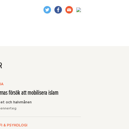
R
IA
rnas försök att mobilisera islam
set och halvmånen
Sennerteg
FI & PSYKOLOGI