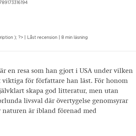
789173316194
iption ); ?>
| Låst recension
| 8 min läsning
är en resa som han gjort i USA under vilken
 viktiga för författare han läst. För honom
jälvklart skapa god litteratur, men utan
rlunda livsval där övertygelse genomsyrar
r naturen är ibland förenad med