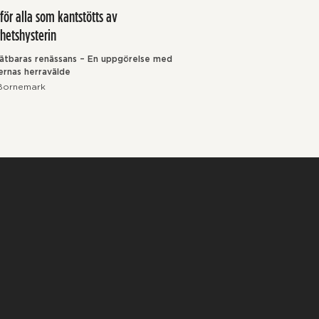
för alla som kantstötts av
hetshysterin
ätbaras renässans – En uppgörelse med
rnas herravälde
Bornemark