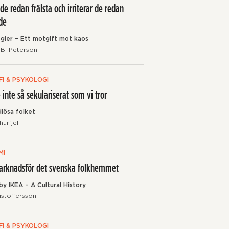
 de redan frälsta och irriterar de redan
ade
regler – Ett motgift mot kaos
B. Peterson
FI & PSYKOLOGI
 inte så sekulariserat som vi tror
lösa folket
urfjell
MI
arknadsför det svenska folkhemmet
by IKEA – A Cultural History
istoffersson
FI & PSYKOLOGI