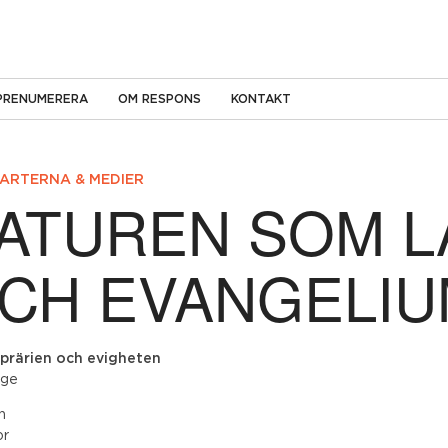
PRENUMERERA
OM RESPONS
KONTAKT
ARTERNA & MEDIER
ATUREN SOM L
CH EVANGELI
 prärien och evigheten
lge
n
or