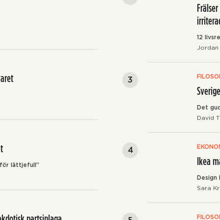
Frälser
irriter
12 livs
Jordan 
varet
FILOSO
Sverige
Det gud
David Th
t
EKONO
Ikea m
tför lättjefull”
Design 
Sara Kr
ekdotisk partsinlaga
FILOSO