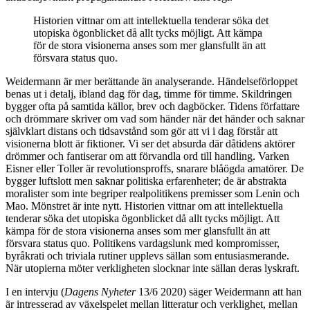
Historien vittnar om att intellektuella tenderar söka det
utopiska ögonblicket då allt tycks möjligt. Att kämpa
för de stora visionerna anses som mer glansfullt än att
försvara status quo.
Weidermann är mer
berättande än analyserande. Händelseförloppet
benas ut i detalj, ibland dag för dag, timme för timme. Skildringen
bygger ofta på samtida källor, brev och dagböcker. Tidens författare
och drömmare skriver om vad som händer när det händer och saknar
självklart distans och tidsavstånd som gör att vi i dag förstår att
visionerna blott är fiktioner. Vi ser det absurda där dåtidens aktörer
drömmer och fantiserar om att förvandla ord till handling. Varken
Eisner eller Toller är revolutionsproffs, snarare blåögda amatörer. De
bygger luftslott men saknar politiska erfarenheter; de är abstrakta
moralister som inte begriper realpolitikens premisser som Lenin och
Mao. Mönstret är inte nytt. Historien vittnar om att intellektuella
tenderar söka det utopiska ögonblicket då allt tycks möjligt. Att
kämpa för de stora visionerna anses som mer glansfullt än att
försvara status quo. Politikens vardagslunk med kompromisser,
byråkrati och triviala rutiner upplevs sällan som entusiasmerande.
När utopierna möter verkligheten slocknar inte sällan deras lyskraft.
I en intervju (
Dagens Nyheter
13/6 2020) säger Weidermann att han
är intresserad av växelspelet mellan litteratur och verklighet, mellan