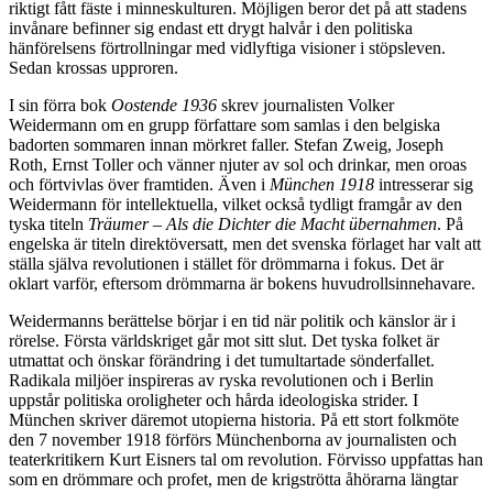
riktigt fått fäste i minneskulturen. Möjligen beror det på att stadens
invånare befinner sig endast ett drygt halvår i den politiska
hänförelsens förtrollningar med vidlyftiga visioner i stöpsleven.
Sedan krossas upproren.
I sin förra bok
Oostende 1936
skrev journalisten Volker
Weidermann om en grupp författare som samlas i den belgiska
badorten sommaren innan mörkret faller. Stefan Zweig, Joseph
Roth, Ernst Toller och vänner njuter av sol och drinkar, men oroas
och förtvivlas över framtiden. Även i
München 1918
intresserar sig
Weidermann för intellektuella, vilket också tydligt framgår av den
tyska titeln
Träumer – Als die Dichter die Macht übernahmen
. På
engelska är titeln direktöversatt, men det svenska förlaget har valt att
ställa själva revolutionen i stället för drömmarna i fokus. Det är
oklart varför, eftersom drömmarna är bokens huvudrollsinnehavare.
Weidermanns berättelse börjar i en tid när politik och känslor är i
rörelse. Första världskriget går mot sitt slut. Det tyska folket är
utmattat och önskar förändring i det tumultartade sönderfallet.
Radikala miljöer inspireras av ryska revolutionen och i Berlin
uppstår politiska oroligheter och hårda ideologiska strider. I
München skriver däremot utopierna historia. På ett stort folkmöte
den 7 november 1918 förförs Münchenborna av journalisten och
teaterkritikern Kurt Eisners tal om revolution. Förvisso uppfattas han
som en drömmare och profet, men de krigströtta åhörarna längtar