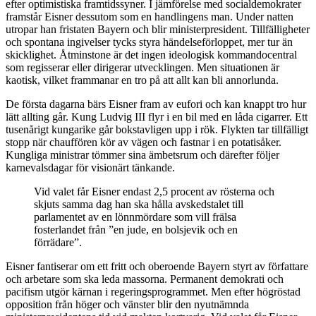
efter optimistiska framtidssyner. I jämförelse med socialdemokrater
framstår Eisner dessutom som en handlingens man. Under natten
utropar han fristaten Bayern och blir ministerpresident. Tillfälligheter
och spontana ingivelser tycks styra händelseförloppet, mer tur än
skicklighet. Åtminstone är det ingen ideologisk kommandocentral
som regisserar eller dirigerar utvecklingen. Men situationen är
kaotisk, vilket frammanar en tro på att allt kan bli annorlunda.
De första dagarna bärs Eisner fram av eufori och kan knappt tro hur
lätt allting går. Kung Ludvig III flyr i en bil med en låda cigarrer. Ett
tusenårigt kungarike går bokstavligen upp i rök. Flykten tar tillfälligt
stopp när chauffören kör av vägen och fastnar i en potatisåker.
Kungliga ministrar tömmer sina ämbetsrum och därefter följer
karnevalsdagar för visionärt tänkande.
Vid valet får Eisner endast 2,5 procent av rösterna och
skjuts samma dag han ska hålla avskedstalet till
parlamentet av en lönnmördare som vill frälsa
fosterlandet från ”en jude, en bolsjevik och en
förrädare”.
Eisner fantiserar om ett fritt och oberoende Bayern styrt av författare
och arbetare som ska leda massorna. Permanent demokrati och
pacifism utgör kärnan i regeringsprogrammet. Men efter högröstad
opposition från höger och vänster blir den nyutnämnda