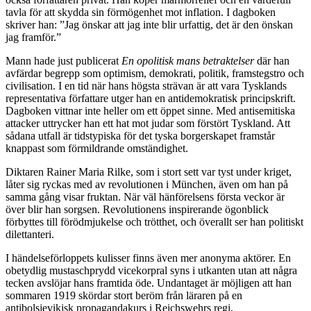
tavla för att skydda sin förmögenhet mot inflation. I dagboken
skriver han: ”Jag önskar att jag inte blir urfattig, det är den önskan
jag framför.”
Mann hade just publicerat
En opolitisk mans betraktelser
där han
avfärdar begrepp som optimism, demokrati, politik, framstegstro och
civilisation. I en tid när hans högsta strävan är att vara Tysklands
representativa författare utger han en antidemokratisk principskrift.
Dagboken vittnar inte heller om ett öppet sinne. Med antisemitiska
attacker uttrycker han ett hat mot judar som förstört Tyskland. Att
sådana utfall är tidstypiska för det tyska borgerskapet framstår
knappast som förmildrande omständighet.
Diktaren Rainer Maria Rilke, som i stort sett var tyst under kriget,
låter sig ryckas med av revolutionen i München, även om han på
samma gång visar fruktan. När väl hänförelsens första veckor är
över blir han sorgsen. Revolutionens inspirerande ögonblick
förbyttes till förödmjukelse och trötthet, och överallt ser han politiskt
dilettanteri.
I händelseförloppets kulisser finns även mer anonyma aktörer. En
obetydlig mustaschprydd vicekorpral syns i utkanten utan att några
tecken avslöjar hans framtida öde. Undantaget är möjligen att han
sommaren 1919 skördar stort beröm från läraren på en
antibolsjevikisk propagandakurs i Reichswehrs regi.