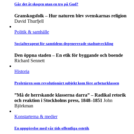
Går det åt skogen utan en tro på Gud?
Granskogsfolk – Hur naturen blev svenskarnas religion
David Thurfjell
Politik & samhälle
Socialterapeut för samtidens degenererade stadsutveckling
Den öppna staden – En etik för byggande och boende
Richard Sennett
Historia
Proletären som revolutionärt subjekt kom före arbetarklassen
”Må de herrskande klasserna darra” – Radikal retorik
och reaktion i Stockholms press, 1848–1851
John
Björkman
Konstarterna & medier
En uppgörelse med vår tids offentliga estetik