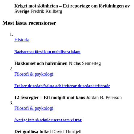
Kriget mot skönheten – Ett reportage om förfulningen av
Sverige
Fredrik Kullberg
Mest lästa recensioner
Historia
Nazisternas försök att mobilisera islam
Hakkorset och halvmånen
Niclas Sennerteg
Filosofi & psykologi
Frälser de redan frälsta och irriterar de redan irriterade
12 livsregler – Ett motgift mot kaos
Jordan B. Peterson
Filosofi & psykologi
Sverige inte så sekulariserat som vi tror
Det gudlösa folket
David Thurfjell