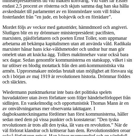
ministerpresidentens tid vid makten kortvarig. Vid valet får Eisner
endast 2,5 procent av rösterna och skjuts samma dag han ska hålla
avskedstalet till parlamentet av en lönnmördare som vill frälsa
fosterlandet från ”en jude, en bolsjevik och en förrädare”.
Mordet följs av veckor med gatustrider, hämndmord och angiveri.
Slutligen blir en ny drömmare ministerpresident: pacifisten,
marxisten, pjäsförfattaren och poeten Ernst Toller, som uppmanar
arbetarna att bekämpa kapitalismen utan att använda våld. Radikala
marxister hånar hans icke-våldsmetoder och undrar hur man gör
omelett utan att knäcka ägg. Tollers maktinnehav varar också bara
sex dagar. Sedan genomför kommunisterna en statskupp, vilket i sin
tur utlöser en blodig motattack från den anti-kommunistiska vita
armén. Upprorsmakare mördas brutalt utan möjlighet att försvara sig
och i början av maj 1919 är revolutionen historia. Drömmar föddes
och släcktes.
Wiedermann
punktmarkerar inte
bara det politiska spelets
huvudaktörer utan även författare som följer händelseförloppet från
sidlinjen. En vankelmodig och opportunistisk Thomas Mann är en
av omvälvningarnas mer observanta iakttagare. I
dagboksanteckningarna fördömer han först kommunisterna, håller
sedan med dem på vissa punkter och konstaterar: ”Den tyska
revolutionen är trots allt den tyska, låt vara en revolution.” När de
väl förlorat klandrar och kritiserar han dem. Revolutionstiden oroar
också författaren privat. Han köper marmorrelief och en värdefull