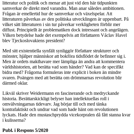
litteratur och politik och menar att just vid den här tidpunkten
samverkar de direkt med varandra. Man anar således ambitionen.
Frågan är emellertid hur de samverkar och växelspelar. Att
litteraturen påverkas av den politiska utvecklingen är uppenbart. På
vilket sätt litteraturen i sin tur påverkar verkligheten förblir mer
diffust. Principiellt är problematiken dock intressant och angelägen.
Vilken betydelse hade det exempelvis att författaren Václav Havel
blev Tjeckoslovakiens president?
Med sitt existentiella synfält synliggör författare strukturer och
mönster, hjälper människor att bokföra tidsflödet de befinner sig i.
Men är ordets makthavare mer lämpliga än andra att kommentera
världshistorien, att berätta vad som händer? Vad kan de specifikt
bidra med? Frågorna formuleras inte explicit i boken än mindre
svaren. Poängen med att berätta om drömmarnas revolution blir
därmed oklar.
Likväl skriver Weidermann
en fascinerande och medryckande
historia. Berättarskickligt belyser han intellektuellas roll i
omvälvningarnas tidevarv. Jag börjar till och med tänka
kontrafaktiskt och undrar vad som hade hänt om revolutionen
lyckats. Hade den mustaschprydda vicekorpralen då fått stanna kvar
i kulisserna?
Publ. i
Respons 5/2020