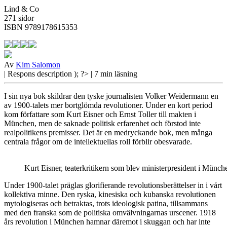
Lind & Co
271 sidor
ISBN 9789178615353
Av
Kim Salomon
| Respons
description ); ?>
| 7 min läsning
I sin nya bok skildrar den tyske journalisten Volker Weidermann en
av 1900-talets mer bortglömda revolutioner. Under en kort period
kom författare som Kurt Eisner och Ernst Toller till makten i
München, men de saknade politisk erfarenhet och förstod inte
realpolitikens premisser. Det är en medryckande bok, men många
centrala frågor om de intellektuellas roll förblir obesvarade.
Kurt Eisner, teaterkritikern som blev ministerpresident i Mün
Under 1900-talet präglas
glorifierande revolutionsberättelser in i vårt
kollektiva minne. Den ryska, kinesiska och kubanska revolutionen
mytologiseras och betraktas, trots ideologisk patina, tillsammans
med den franska som de politiska omvälvningarnas urscener. 1918
års revolution i München hamnar däremot i skuggan och har inte