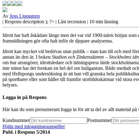
Av
Jens Ljunggren
| Respons
description ); ?>
| Låst recension
| 10 min läsning
Idrott har haft åskådare länge men det var vid 1900-talets början som
framställningen gör ofta halt inför de djupare analyserna.
Idrott kan mycket
väl bedrivas utan publik – man kan till och med förmo
annan än den är. I boken
Stadion och Zinkensdamm – Stockholms idrot
om hur arrangörer, idrottsledare och tidningspress lärde stockholmarna a
inte minst har det forskats en hel del om huliganism. Både medialt och
med Hellspongs undersökning är att han vill granska hela publikkulturen
på sportbarer eller som håller till framför storbildsskärmar vid stora 
belyses.
Logga in på Respons
Här kan du som prenumerant logga in för att ta del av allt material p
Kundnummer
Postnummer
Hjälp med inloggningsuppgifter
Publ. i
Respons 5/2014