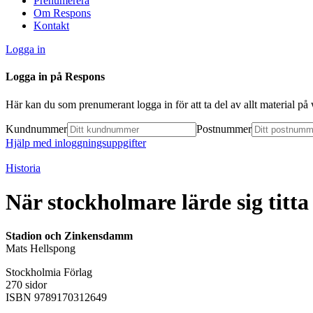
Prenumerera
Om Respons
Kontakt
Logga in
Logga in på Respons
Här kan du som prenumerant logga in för att ta del av allt material p
Kundnummer
Postnummer
Hjälp med inloggningsuppgifter
Historia
När stockholmare lärde sig titta
Stadion och Zinkensdamm
Mats Hellspong
Stockholmia Förlag
270 sidor
ISBN 9789170312649