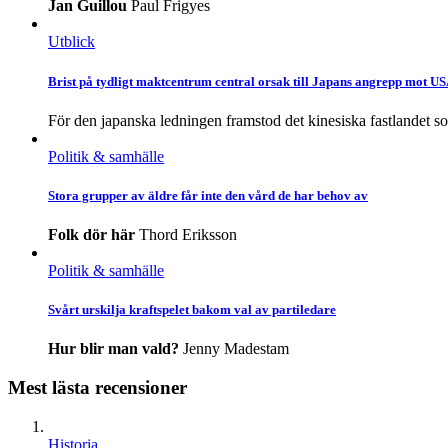
Jan Guillou
Paul Frigyes
Utblick
Brist på tydligt maktcentrum central orsak till Japans angrepp mot U
För den japanska ledningen framstod det kinesiska fastlandet s
Politik & samhälle
Stora grupper av äldre får inte den vård de har behov av
Folk dör här
Thord Eriksson
Politik & samhälle
Svårt urskilja kraftspelet bakom val av partiledare
Hur blir man vald?
Jenny Madestam
Mest lästa recensioner
Historia