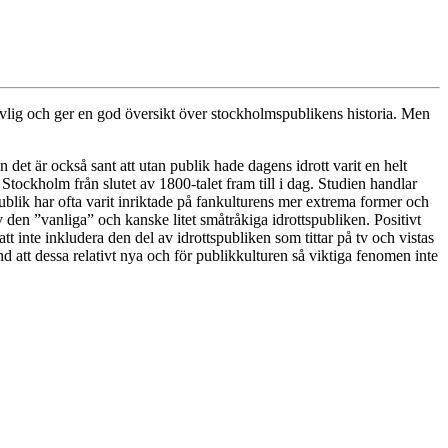
evlig och ger en god översikt över stockholmspublikens historia. Men
det är också sant att utan publik hade dagens idrott varit en helt
tockholm från slutet av 1800-talet fram till i dag. Studien handlar
spublik har ofta varit inriktade på fankulturens mer extrema former och
 den ”vanliga” och kanske litet småtråkiga idrottspubliken. Positivt
t inte inkludera den del av idrottspubliken som tittar på tv och vistas
nd att dessa relativt nya och för publikkulturen så viktiga fenomen inte