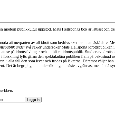
 en modern publikkultur uppstod. Mats Hellspongs bok är lättläst och tr
da att merparten av all idrott som bedrivs sker helt utan åskådare. Men 
tspublik under två sekler
undersöker Mats Hellspong idrottspubliken i S
tt se på idrottstävlingar och att bli en idrottspublik. Studier av idrott
 i forskning lyfts gärna den spektakulära publiken fram på bekostnad av
, i alla fall den som lever och frodas på läktarna. Däremot väljer han at
event. Det är begripligt att undersökningen måste avgränsas, men ändå sy
å webben.