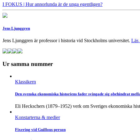
I FOKUS
| Hur annorlunda är de unga egentligen?
Jens Ljunggren
Jens Ljunggren är professor i historia vid Stockholms universitet.
Läs 
Ur samma nummer
Klassikern
Den svenska ekonomiska historiens fader svingade sig obehindrat mell
Eli Heckschers (1879–1952) verk om Sveriges ekonomiska histo
Konstarterna & medier
Fixering vid Guillous person