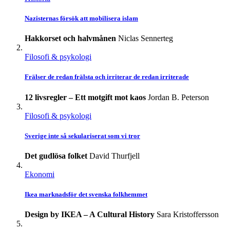
Nazisternas försök att mobilisera islam
Hakkorset och halvmånen
Niclas Sennerteg
Filosofi & psykologi
Frälser de redan frälsta och irriterar de redan irriterade
12 livsregler – Ett motgift mot kaos
Jordan B. Peterson
Filosofi & psykologi
Sverige inte så sekulariserat som vi tror
Det gudlösa folket
David Thurfjell
Ekonomi
Ikea marknadsför det svenska folkhemmet
Design by IKEA – A Cultural History
Sara Kristoffersson